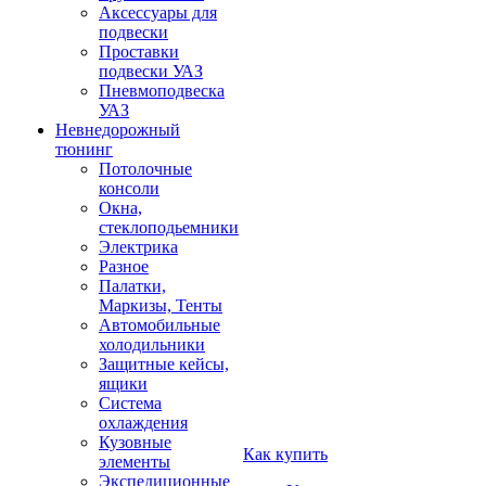
Аксессуары для
подвески
Проставки
подвески УАЗ
Пневмоподвеска
УАЗ
Невнедорожный
тюнинг
Потолочные
консоли
Окна,
стеклоподьемники
Электрика
Разное
Палатки,
Маркизы, Тенты
Автомобильные
холодильники
Защитные кейсы,
ящики
Система
охлаждения
Кузовные
Как купить
элементы
Экспедиционные