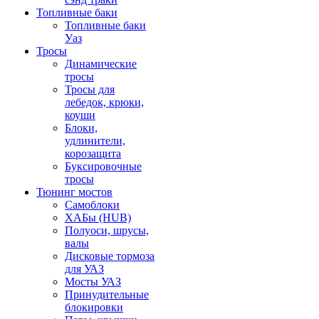
Топливные баки
Топливные баки
Уаз
Тросы
Динамические
тросы
Тросы для
лебедок, крюки,
коуши
Блоки,
удлинители,
корозащита
Буксировочные
тросы
Тюнинг мостов
Самоблоки
ХАБы (HUB)
Полуоси, шрусы,
валы
Дисковые тормоза
для УАЗ
Мосты УАЗ
Принудительные
блокировки