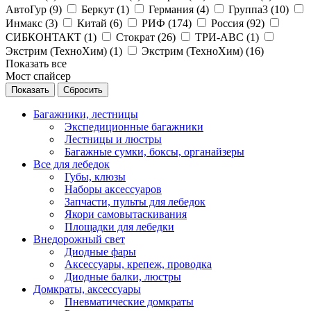
АвтоГур (
9
)
Беркут (
1
)
Германия (
4
)
Группа3 (
10
)
Инмакс (
3
)
Китай (
6
)
РИФ (
174
)
Россия (
92
)
СИБКОНТАКТ (
1
)
Стократ (
26
)
ТРИ-АВС (
1
)
Экстрим (ТехноХим) (
1
)
Экстрим (ТехноХим) (
16
)
Показать все
Мост спайсер
Сбросить
Багажники, лестницы
Экспедиционные багажники
Лестницы и люстры
Багажные сумки, боксы, органайзеры
Все для лебедок
Губы, клюзы
Наборы аксессуаров
Запчасти, пульты для лебедок
Якори самовытаскивания
Площадки для лебедки
Внедорожный свет
Диодные фары
Аксессуары, крепеж, проводка
Диодные балки, люстры
Домкраты, аксессуары
Пневматические домкраты