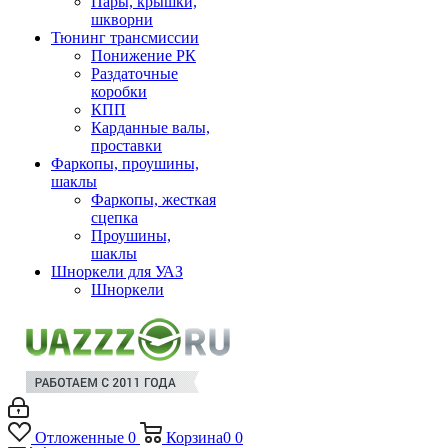
Пары, крышки,
шкворни
Тюнинг трансмиссии
Понижение РК
Раздаточные
коробки
КПП
Карданные валы,
проставки
Фаркопы, проушины,
шаклы
Фаркопы, жесткая
сцепка
Проушины,
шаклы
Шноркели для УАЗ
Шноркели
Отложенные
0
Корзина
0
0