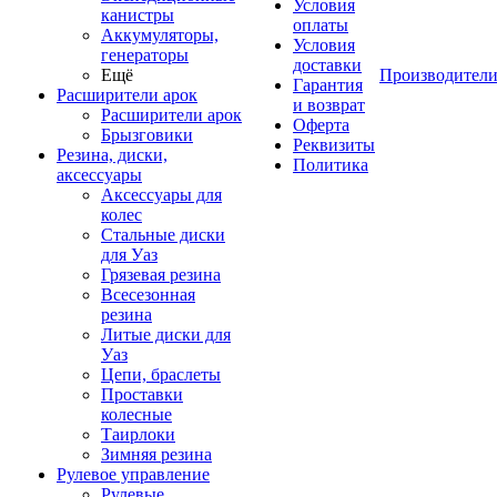
Условия
канистры
оплаты
Аккумуляторы,
Условия
генераторы
доставки
Ещё
Производител
Гарантия
Расширители арок
и возврат
Расширители арок
Оферта
Брызговики
Реквизиты
Резина, диски,
Политика
аксессуары
Аксессуары для
колес
Стальные диски
для Уаз
Грязевая резина
Всесезонная
резина
Литые диски для
Уаз
Цепи, браслеты
Проставки
колесные
Таирлоки
Зимняя резина
Рулевое управление
Рулевые