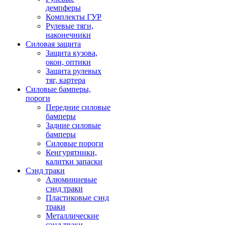
демпферы
Комплекты ГУР
Рулевые тяги,
наконечники
Силовая защита
Защита кузова,
окон, оптики
Защита рулевых
тяг, картера
Силовые бамперы,
пороги
Передние силовые
бамперы
Задние силовые
бамперы
Силовые пороги
Кенгурятники,
калитки запаски
Сэнд траки
Алюминиевые
сэнд траки
Пластиковые сэнд
траки
Металлические
сэнд траки