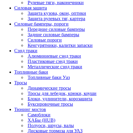
Рулевые тяги, наконечники
Силовая защита
Защита кузова, окон, оптики
Защита рулевых тяг, картера
Силовые бамперы, пороги
Передние силовые бамперы
Задние силовые бамперы
Силовые пороги
Кенгурятники, калитки запаски
Сэнд траки
Алюминиевые сэнд траки
Пластиковые сэнд траки
Металлические сэнд траки
Топливные баки
Топливные баки Уаз
Тросы
Динамические тросы
Тросы для лебедок, крюки, коуши
Блоки, удлинители, корозащита
Буксировочные тросы
Тюнинг мостов
Самоблоки
ХАБы (HUB)
Полуоси, шрусы, валы
Дисковые тормоза для УАЗ