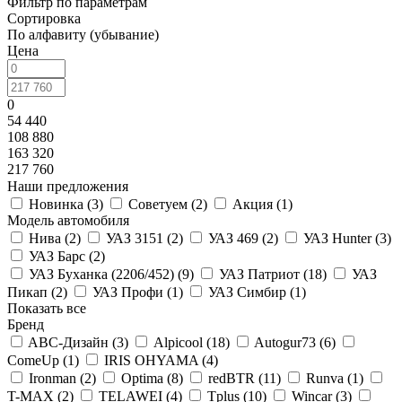
Фильтр по параметрам
Сортировка
По алфавиту (убывание)
Цена
0
54 440
108 880
163 320
217 760
Наши предложения
Новинка (
3
)
Советуем (
2
)
Акция (
1
)
Модель автомобиля
Нива (
2
)
УАЗ 3151 (
2
)
УАЗ 469 (
2
)
УАЗ Hunter (
3
)
УАЗ Барс (
2
)
УАЗ Буханка (2206/452) (
9
)
УАЗ Патриот (
18
)
УАЗ
Пикап (
2
)
УАЗ Профи (
1
)
УАЗ Симбир (
1
)
Показать все
Бренд
ABC-Дизайн (
3
)
Alpicool (
18
)
Autogur73 (
6
)
ComeUp (
1
)
IRIS OHYAMA (
4
)
Ironman (
2
)
Optima (
8
)
redBTR (
11
)
Runva (
1
)
T-MAX (
2
)
TELAWEI (
4
)
Tplus (
10
)
Wincar (
3
)