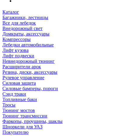
Каталог
Багажники, лестницы
Все для лебедок
Внедорожный свет
Домкраты, аксессуары
Компрессоры
Лебедки автомобильные
Лифт кузова
Лифт подвески
Невнедорожный тюнинг
Расширители арок
Резина, диски, аксессуары
Рулевое управление
Силовая защита
Силовые бамперы, пороги
Сэнд траки
Топливные баки
Тросы
Тюнинг мостов
Тюнинг трансмиссии
Фаркопы, проушины, шаклы
Шноркели для УАЗ
Покупателю