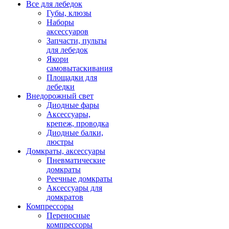
Все для лебедок
Губы, клюзы
Наборы
аксессуаров
Запчасти, пульты
для лебедок
Якори
самовытаскивания
Площадки для
лебедки
Внедорожный свет
Диодные фары
Аксессуары,
крепеж, проводка
Диодные балки,
люстры
Домкраты, аксессуары
Пневматические
домкраты
Реечные домкраты
Аксессуары для
домкратов
Компрессоры
Переносные
компрессоры