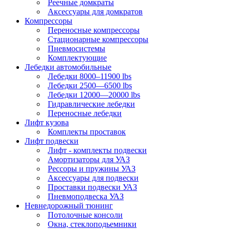
Реечные домкраты
Аксессуары для домкратов
Компрессоры
Переносные компрессоры
Стационарные компрессоры
Пневмосистемы
Комплектующие
Лебедки автомобильные
Лебедки 8000–11900 lbs
Лебедки 2500—6500 lbs
Лебедки 12000—20000 lbs
Гидравлические лебедки
Переносные лебедки
Лифт кузова
Комплекты проставок
Лифт подвески
Лифт - комплекты подвески
Амортизаторы для УАЗ
Рессоры и пружины УАЗ
Аксессуары для подвески
Проставки подвески УАЗ
Пневмоподвеска УАЗ
Невнедорожный тюнинг
Потолочные консоли
Окна, стеклоподьемники