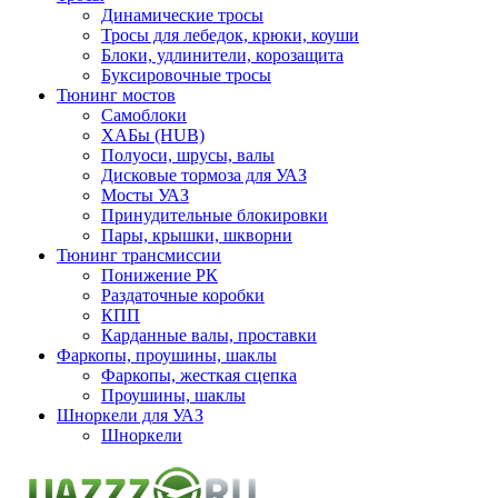
Динамические тросы
Тросы для лебедок, крюки, коуши
Блоки, удлинители, корозащита
Буксировочные тросы
Тюнинг мостов
Самоблоки
ХАБы (HUB)
Полуоси, шрусы, валы
Дисковые тормоза для УАЗ
Мосты УАЗ
Принудительные блокировки
Пары, крышки, шкворни
Тюнинг трансмиссии
Понижение РК
Раздаточные коробки
КПП
Карданные валы, проставки
Фаркопы, проушины, шаклы
Фаркопы, жесткая сцепка
Проушины, шаклы
Шноркели для УАЗ
Шноркели