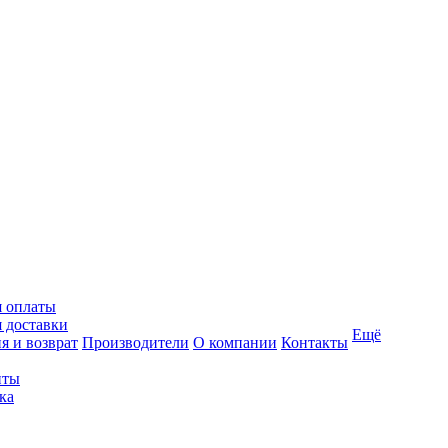
я оплаты
 доставки
Ещё
я и возврат
Производители
О компании
Контакты
иты
ка