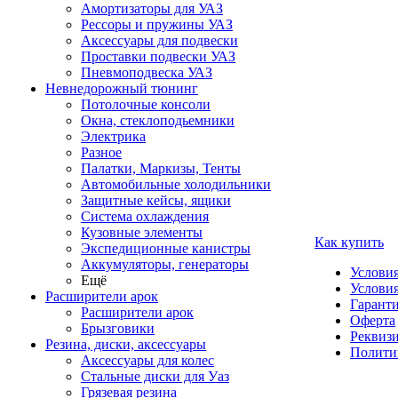
Амортизаторы для УАЗ
Рессоры и пружины УАЗ
Аксессуары для подвески
Проставки подвески УАЗ
Пневмоподвеска УАЗ
Невнедорожный тюнинг
Потолочные консоли
Окна, стеклоподьемники
Электрика
Разное
Палатки, Маркизы, Тенты
Автомобильные холодильники
Защитные кейсы, ящики
Система охлаждения
Кузовные элементы
Как купить
Экспедиционные канистры
Аккумуляторы, генераторы
Услови
Ещё
Условия
Расширители арок
Гаранти
Расширители арок
Оферта
Брызговики
Реквиз
Резина, диски, аксессуары
Полити
Аксессуары для колес
Стальные диски для Уаз
Грязевая резина