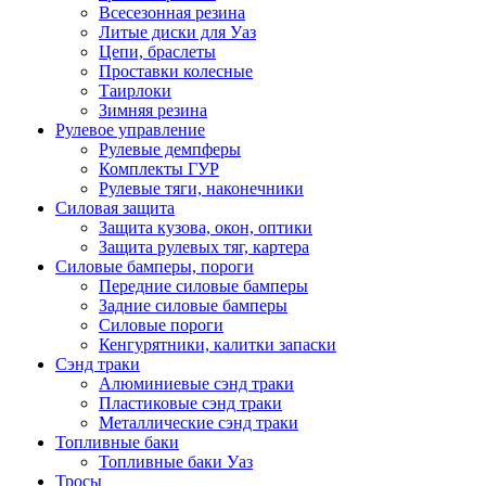
Всесезонная резина
Литые диски для Уаз
Цепи, браслеты
Проставки колесные
Таирлоки
Зимняя резина
Рулевое управление
Рулевые демпферы
Комплекты ГУР
Рулевые тяги, наконечники
Силовая защита
Защита кузова, окон, оптики
Защита рулевых тяг, картера
Силовые бамперы, пороги
Передние силовые бамперы
Задние силовые бамперы
Силовые пороги
Кенгурятники, калитки запаски
Сэнд траки
Алюминиевые сэнд траки
Пластиковые сэнд траки
Металлические сэнд траки
Топливные баки
Топливные баки Уаз
Тросы