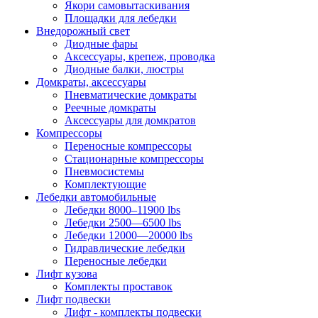
Якори самовытаскивания
Площадки для лебедки
Внедорожный свет
Диодные фары
Аксессуары, крепеж, проводка
Диодные балки, люстры
Домкраты, аксессуары
Пневматические домкраты
Реечные домкраты
Аксессуары для домкратов
Компрессоры
Переносные компрессоры
Стационарные компрессоры
Пневмосистемы
Комплектующие
Лебедки автомобильные
Лебедки 8000–11900 lbs
Лебедки 2500—6500 lbs
Лебедки 12000—20000 lbs
Гидравлические лебедки
Переносные лебедки
Лифт кузова
Комплекты проставок
Лифт подвески
Лифт - комплекты подвески