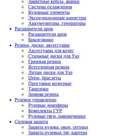
Защитные кейсы, ящики
Система охлаждения
Кузовные элементы
Экспедиционные канистры
Аккумуляторы, генераторы
Расширители арок
Расширители арок
Брызговики
Резина, диски, аксессуары
Аксессуары для колес
Стальные диски для Уаз
Грязевая резина
Всесезонная резина
Литые диски для Уаз
Цепи, браслеты
Проставки колесные
Таирлоки
Зимняя резина
Рулевое управление
Рулевые демпферы
Комплекты ГУР
Рулевые тяги, наконечники
Силовая защита
Защита кузова, окон, оптики
Защита рулевых тяг, картера