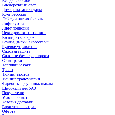
Все для лебедок
Внедорожный свет
Домкраты, аксессуары
Компрессоры
Лебедки автомобильные
Лифт кузова
Лифт подвески
Невнедорожный тюнинг
Расширители арок
Резина, диски, аксессуары
Рулевое управление
Силовая защита
Силовые бамперы, пороги
Сэнд траки
Топливные баки
Тросы
Тюнинг мостов
Тюнинг трансмиссии
Фаркопы, проушины, шаклы
Шноркели для УАЗ
Покупателю
Условия оплаты
Условия доставки
Гарантия и возврат
Оферта