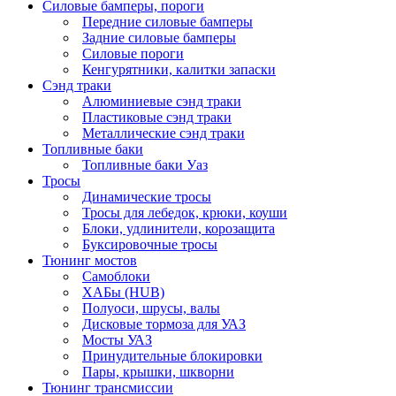
Силовые бамперы, пороги
Передние силовые бамперы
Задние силовые бамперы
Силовые пороги
Кенгурятники, калитки запаски
Сэнд траки
Алюминиевые сэнд траки
Пластиковые сэнд траки
Металлические сэнд траки
Топливные баки
Топливные баки Уаз
Тросы
Динамические тросы
Тросы для лебедок, крюки, коуши
Блоки, удлинители, корозащита
Буксировочные тросы
Тюнинг мостов
Самоблоки
ХАБы (HUB)
Полуоси, шрусы, валы
Дисковые тормоза для УАЗ
Мосты УАЗ
Принудительные блокировки
Пары, крышки, шкворни
Тюнинг трансмиссии