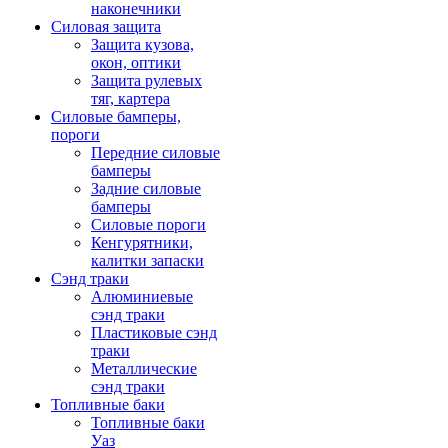
наконечники
Силовая защита
Защита кузова,
окон, оптики
Защита рулевых
тяг, картера
Силовые бамперы,
пороги
Передние силовые
бамперы
Задние силовые
бамперы
Силовые пороги
Кенгурятники,
калитки запаски
Сэнд траки
Алюминиевые
сэнд траки
Пластиковые сэнд
траки
Металлические
сэнд траки
Топливные баки
Топливные баки
Уаз