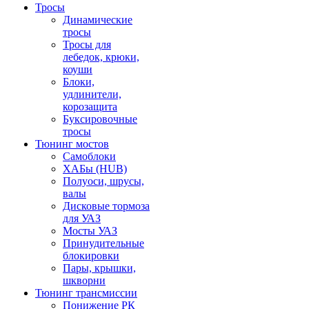
Тросы
Динамические
тросы
Тросы для
лебедок, крюки,
коуши
Блоки,
удлинители,
корозащита
Буксировочные
тросы
Тюнинг мостов
Самоблоки
ХАБы (HUB)
Полуоси, шрусы,
валы
Дисковые тормоза
для УАЗ
Мосты УАЗ
Принудительные
блокировки
Пары, крышки,
шкворни
Тюнинг трансмиссии
Понижение РК