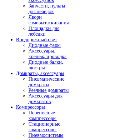
аксессуаров
Запчасти, пульты
для лебедок
Якори
самовытаскивания
Площадки для
лебедки
Внедорожный свет
Диодные фары
Аксессуары,
крепеж, проводка
Диодные балки,
люстры
Домкраты, аксессуары
Пневматические
домкраты
Реечные домкраты
Аксессуары для
домкратов
Компрессоры
Переносные
компрессоры
Стационарные
компрессоры
Пневмосистемы