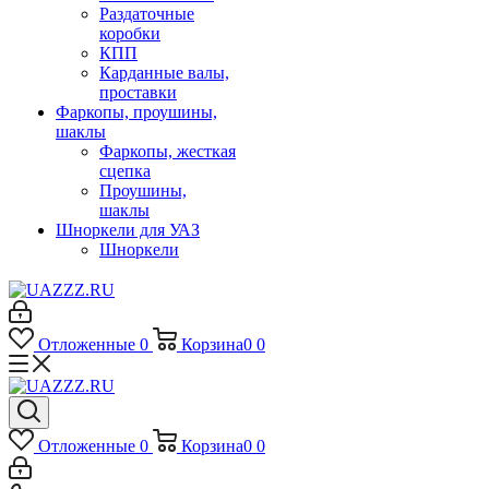
Раздаточные
коробки
КПП
Карданные валы,
проставки
Фаркопы, проушины,
шаклы
Фаркопы, жесткая
сцепка
Проушины,
шаклы
Шноркели для УАЗ
Шноркели
Отложенные
0
Корзина
0
0
Отложенные
0
Корзина
0
0