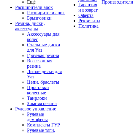
Ещё
Производител
Гарантия
Расширители арок
и возврат
Расширители арок
Оферта
Брызговики
Реквизиты
Резина, диски,
Политика
аксессуары
Аксессуары для
колес
Стальные диски
для Уаз
Грязевая резина
Всесезонная
резина
Литые диски для
Уаз
Цепи, браслеты
Проставки
колесные
Таирлоки
Зимняя резина
Рулевое управление
Рулевые
демпферы
Комплекты ГУР
Рулевые тяги,