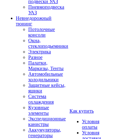
подвески УАЗ
Пневмоподвеска
УАЗ
Невнедорожный
тюнинг
Потолочные
консоли
Окна,
стеклоподьемники
Электрика
Разное
Палатки,
Маркизы, Тенты
Автомобильные
холодильники
Защитные кейсы,
ящики
Система
охлаждения
Кузовные
Как купить
элементы
Экспедиционные
Условия
канистры
оплаты
Аккумуляторы,
Условия
генераторы
доставки