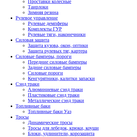
Проставки колесные
Таирлоки
Зимняя резина
Рулевое управление
Рулевые демпферы
Комплекты ГУР
Рулевые тяги, наконечники
Силовая защита
Защита кузова, окон, оптики
Защита рулевых тяг, картера
Силовые бамперы, пороги
Передние силовые бамперы
Задние силовые бамперы
Силовые пороги
Кенгурятники, калитки запаски
Сэнд траки
Алюминиевые сэнд траки
Пластиковые сэнд траки
Металлические сэнд траки
Топливные баки
Топливные баки Уаз
Тросы
Динамические тросы
Тросы для лебедок, крюки, коуши
Блоки, удлинители, корозащита