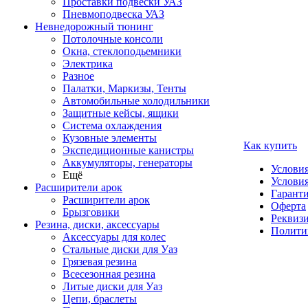
Проставки подвески УАЗ
Пневмоподвеска УАЗ
Невнедорожный тюнинг
Потолочные консоли
Окна, стеклоподьемники
Электрика
Разное
Палатки, Маркизы, Тенты
Автомобильные холодильники
Защитные кейсы, ящики
Система охлаждения
Кузовные элементы
Как купить
Экспедиционные канистры
Аккумуляторы, генераторы
Услови
Ещё
Условия
Расширители арок
Гаранти
Расширители арок
Оферта
Брызговики
Реквиз
Резина, диски, аксессуары
Полити
Аксессуары для колес
Стальные диски для Уаз
Грязевая резина
Всесезонная резина
Литые диски для Уаз
Цепи, браслеты