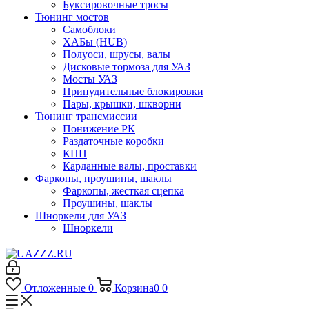
Буксировочные тросы
Тюнинг мостов
Самоблоки
ХАБы (HUB)
Полуоси, шрусы, валы
Дисковые тормоза для УАЗ
Мосты УАЗ
Принудительные блокировки
Пары, крышки, шкворни
Тюнинг трансмиссии
Понижение РК
Раздаточные коробки
КПП
Карданные валы, проставки
Фаркопы, проушины, шаклы
Фаркопы, жесткая сцепка
Проушины, шаклы
Шноркели для УАЗ
Шноркели
Отложенные
0
Корзина
0
0