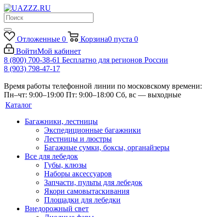
Отложенные
0
Корзина
0
пуста
0
Войти
Мой кабинет
8 (800) 700-38-61
Бесплатно для регионов России
8 (903) 798-47-17
Время работы телефонной линии по московскому времени:
Пн–чт: 9:00–19:00
Пт: 9:00–18:00
Сб, вс — выходные
Каталог
Багажники, лестницы
Экспедиционные багажники
Лестницы и люстры
Багажные сумки, боксы, органайзеры
Все для лебедок
Губы, клюзы
Наборы аксессуаров
Запчасти, пульты для лебедок
Якори самовытаскивания
Площадки для лебедки
Внедорожный свет