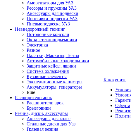
Амортизаторы для УАЗ
Рессоры и пружины УАЗ
Аксессуары для подвески
Проставки подвески УАЗ
Пневмоподвеска УАЗ
Невнедорожный тюнинг
Потолочные консоли
Окна, стеклоподьемники
Электрика
Разное
Палатки, Маркизы, Тенты
Автомобильные холодильники
Защитные кейсы, ящики
Система охлаждения
Кузовные элементы
Как купить
Экспедиционные канистры
Аккумуляторы, генераторы
Услови
Ещё
Условия
Расширители арок
Гаранти
Расширители арок
Оферта
Брызговики
Реквиз
Резина, диски, аксессуары
Полити
Аксессуары для колес
Стальные диски для Уаз
Грязевая резина