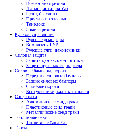
Всесезонная резина
Литые диски для Уаз
Цепи, браслеты
Проставки колесные
Таирлоки
Зимняя резина
Рулевое управление
Рулевые демпферы
Комплекты ГУР
Рулевые тяги, наконечники
Силовая защита
Защита кузова, окон, оптики
Защита рулевых тяг, картера
Силовые бамперы, пороги
Передние силовые бамперы
Задние силовые бамперы
Силовые пороги
Кенгурятники, калитки запаски
Сэнд траки
Алюминиевые сэнд траки
Пластиковые сэнд траки
Металлические сэнд траки
Топливные баки
Топливные баки Уаз
Тросы