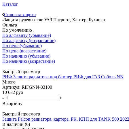
Каталог
-
Силовая защита
-
Защита рулевых тяг УАЗ Патриот, Хантер, Буханка.
Фильтр
По умолчанию
По алфавиту (убывание)
По алфавиту (возрастание)
По цене (убывание)
По цене (возрастание)
По наличию (убывание)
По наличию (возрастание)
Быстрый просмотр
РИФ Защита радиатора под бампер РИФ для ГАЗ Соболь NN
Много
Артикул: RIFGNN-33100
10 682
руб
-
+
В корзину
Быстрый просмотр
Защита Falcon радиатора, картера, РК, КПП для TANK 500 2022
В наличии (6)