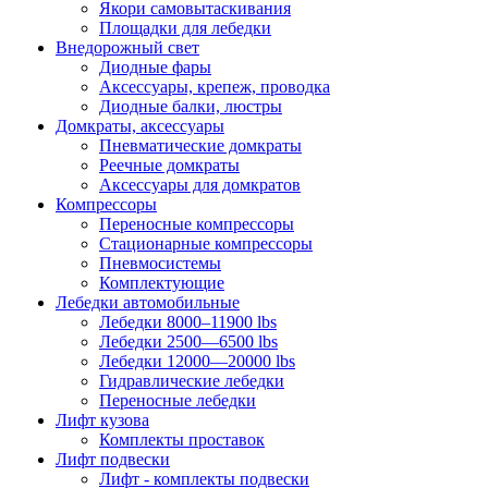
Якори самовытаскивания
Площадки для лебедки
Внедорожный свет
Диодные фары
Аксессуары, крепеж, проводка
Диодные балки, люстры
Домкраты, аксессуары
Пневматические домкраты
Реечные домкраты
Аксессуары для домкратов
Компрессоры
Переносные компрессоры
Стационарные компрессоры
Пневмосистемы
Комплектующие
Лебедки автомобильные
Лебедки 8000–11900 lbs
Лебедки 2500—6500 lbs
Лебедки 12000—20000 lbs
Гидравлические лебедки
Переносные лебедки
Лифт кузова
Комплекты проставок
Лифт подвески
Лифт - комплекты подвески