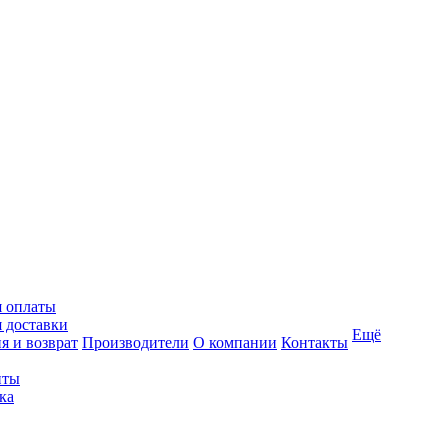
я оплаты
 доставки
Ещё
я и возврат
Производители
О компании
Контакты
иты
ка