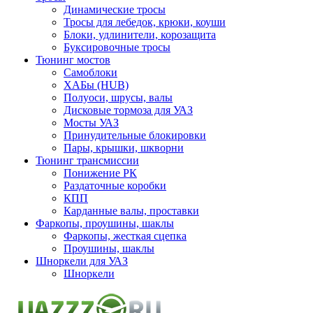
Динамические тросы
Тросы для лебедок, крюки, коуши
Блоки, удлинители, корозащита
Буксировочные тросы
Тюнинг мостов
Самоблоки
ХАБы (HUB)
Полуоси, шрусы, валы
Дисковые тормоза для УАЗ
Мосты УАЗ
Принудительные блокировки
Пары, крышки, шкворни
Тюнинг трансмиссии
Понижение РК
Раздаточные коробки
КПП
Карданные валы, проставки
Фаркопы, проушины, шаклы
Фаркопы, жесткая сцепка
Проушины, шаклы
Шноркели для УАЗ
Шноркели