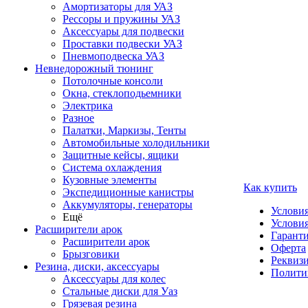
Амортизаторы для УАЗ
Рессоры и пружины УАЗ
Аксессуары для подвески
Проставки подвески УАЗ
Пневмоподвеска УАЗ
Невнедорожный тюнинг
Потолочные консоли
Окна, стеклоподьемники
Электрика
Разное
Палатки, Маркизы, Тенты
Автомобильные холодильники
Защитные кейсы, ящики
Система охлаждения
Кузовные элементы
Как купить
Экспедиционные канистры
Аккумуляторы, генераторы
Услови
Ещё
Условия
Расширители арок
Гаранти
Расширители арок
Оферта
Брызговики
Реквиз
Резина, диски, аксессуары
Полити
Аксессуары для колес
Стальные диски для Уаз
Грязевая резина