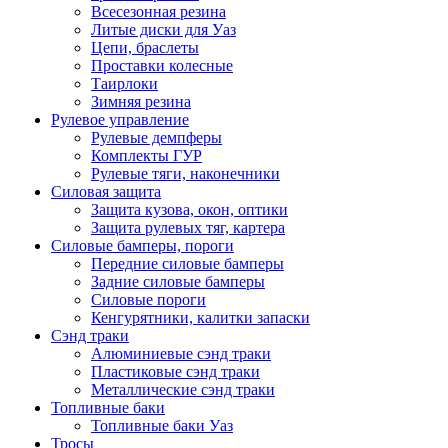
Всесезонная резина
Литые диски для Уаз
Цепи, браслеты
Проставки колесные
Таирлоки
Зимняя резина
Рулевое управление
Рулевые демпферы
Комплекты ГУР
Рулевые тяги, наконечники
Силовая защита
Защита кузова, окон, оптики
Защита рулевых тяг, картера
Силовые бамперы, пороги
Передние силовые бамперы
Задние силовые бамперы
Силовые пороги
Кенгурятники, калитки запаски
Сэнд траки
Алюминиевые сэнд траки
Пластиковые сэнд траки
Металлические сэнд траки
Топливные баки
Топливные баки Уаз
Тросы