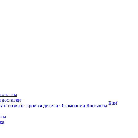
я оплаты
 доставки
Ещё
я и возврат
Производители
О компании
Контакты
иты
ка