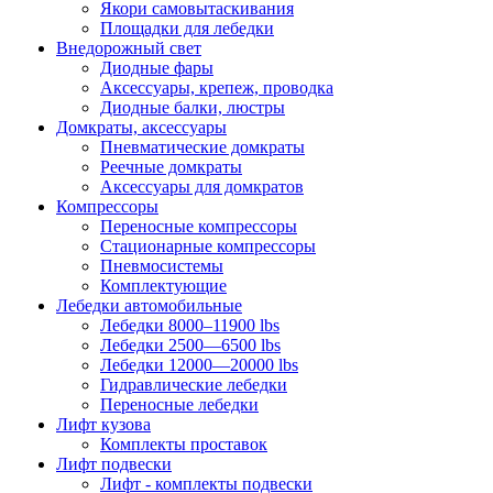
Якори самовытаскивания
Площадки для лебедки
Внедорожный свет
Диодные фары
Аксессуары, крепеж, проводка
Диодные балки, люстры
Домкраты, аксессуары
Пневматические домкраты
Реечные домкраты
Аксессуары для домкратов
Компрессоры
Переносные компрессоры
Стационарные компрессоры
Пневмосистемы
Комплектующие
Лебедки автомобильные
Лебедки 8000–11900 lbs
Лебедки 2500—6500 lbs
Лебедки 12000—20000 lbs
Гидравлические лебедки
Переносные лебедки
Лифт кузова
Комплекты проставок
Лифт подвески
Лифт - комплекты подвески