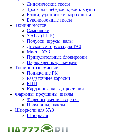
Динамические тросы
Тросы для лебедок, крюки, коуши
Блоки, удлинители, корозащита
Буксировочные тросы
Тюнинг мостов
Самоблоки
ХАБы (HUB)
Полуоси, шрусы, валы
Дисковые тормоза для УАЗ
Мосты УАЗ
Принудительные блокировки
Пары, крышки, шкворни
Тюнинг трансмиссии
Понижение РК
Раздаточные коробки
КПП
Карданные валы, проставки
Фаркопы, проушины, шаклы
Фаркопы, жесткая сцепка
Проушины, шаклы
Шноркели для УАЗ
Шноркели