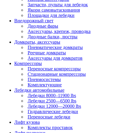
Запчасти, пульты для лебедок
Якори самовытаскивания
Площадки для лебедки
Внедорожный свет
Диодные фары
Аксессуары, крепеж, проводка
Диодные балки, люстры
Домкраты, аксессуары
Пневматические домкраты
Реечные домкраты
Аксессуары для домкратов
Компрессоры
Переносные компрессоры
Стационарные компрессоры
Пневмосистемы
Комплектующие
Лебедки автомобильные
Лебедки 8000–11900 lbs
Лебедки 2500—6500 lbs
Лебедки 12000—20000 lbs
Гидравлические лебедки
Переносные лебедки
Лифт кузова
Комплекты проставок
Лифт подвески