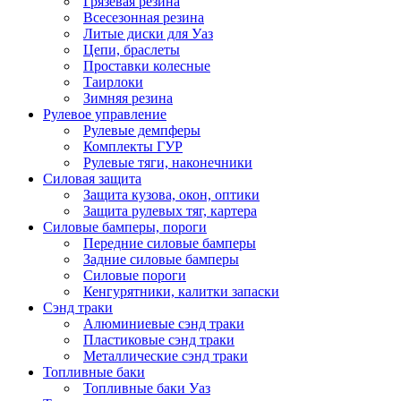
Грязевая резина
Всесезонная резина
Литые диски для Уаз
Цепи, браслеты
Проставки колесные
Таирлоки
Зимняя резина
Рулевое управление
Рулевые демпферы
Комплекты ГУР
Рулевые тяги, наконечники
Силовая защита
Защита кузова, окон, оптики
Защита рулевых тяг, картера
Силовые бамперы, пороги
Передние силовые бамперы
Задние силовые бамперы
Силовые пороги
Кенгурятники, калитки запаски
Сэнд траки
Алюминиевые сэнд траки
Пластиковые сэнд траки
Металлические сэнд траки
Топливные баки
Топливные баки Уаз