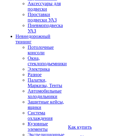
Аксессуары для
подвески
Проставки
подвески УАЗ
Пневмоподвеска
УАЗ
Невнедорожный
тюнинг
Потолочные
консоли
Окна,
стеклоподьемники
Электрика
Разное
Палатки,
Маркизы, Тенты
Автомобильные
холодильники
Защитные кейсы,
ящики
Система
охлаждения
Кузовные
Как купить
элементы
Экспедиционные