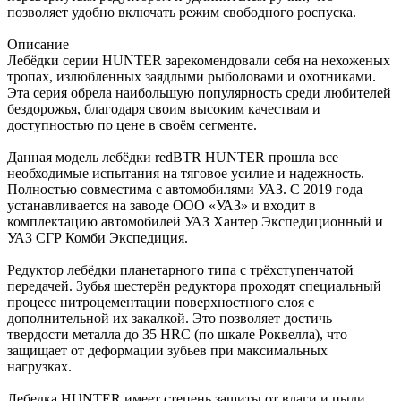
позволяет удобно включать режим свободного роспуска.
Описание
Лебёдки серии HUNTER зарекомендовали себя на нехоженых
тропах, излюбленных заядлыми рыболовами и охотниками.
Эта серия обрела наибольшую популярность среди любителей
бездорожья, благодаря своим высоким качествам и
доступностью по цене в своём сегменте.
Данная модель лебёдки redBTR HUNTER прошла все
необходимые испытания на тяговое усилие и надежность.
Полностью совместима с автомобилями УАЗ. С 2019 года
устанавливается на заводе ООО «УАЗ» и входит в
комплектацию автомобилей УАЗ Хантер Экспедиционный и
УАЗ СГР Комби Экспедиция.
Редуктор лебёдки планетарного типа с трёхступенчатой
передачей. Зубья шестерён редуктора проходят специальный
процесс нитроцементации поверхностного слоя с
дополнительной их закалкой. Это позволяет достичь
твердости металла до 35 HRC (по шкале Роквелла), что
защищает от деформации зубьев при максимальных
нагрузках.
Лебедка HUNTER имеет степень защиты от влаги и пыли