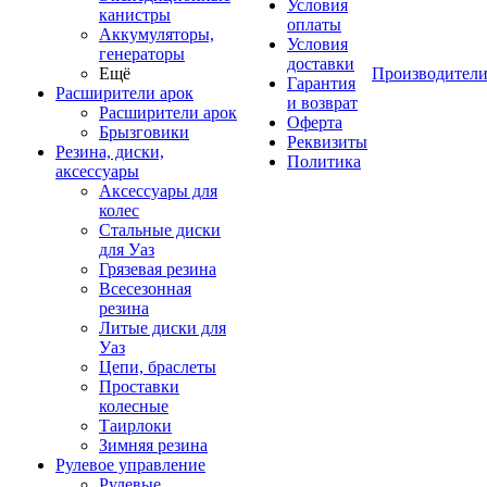
Условия
канистры
оплаты
Аккумуляторы,
Условия
генераторы
доставки
Ещё
Производител
Гарантия
Расширители арок
и возврат
Расширители арок
Оферта
Брызговики
Реквизиты
Резина, диски,
Политика
аксессуары
Аксессуары для
колес
Стальные диски
для Уаз
Грязевая резина
Всесезонная
резина
Литые диски для
Уаз
Цепи, браслеты
Проставки
колесные
Таирлоки
Зимняя резина
Рулевое управление
Рулевые