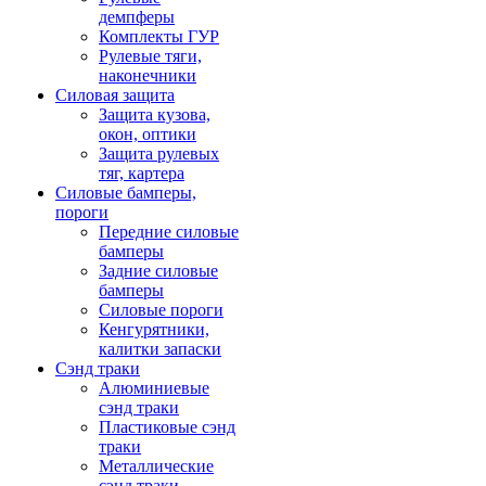
демпферы
Комплекты ГУР
Рулевые тяги,
наконечники
Силовая защита
Защита кузова,
окон, оптики
Защита рулевых
тяг, картера
Силовые бамперы,
пороги
Передние силовые
бамперы
Задние силовые
бамперы
Силовые пороги
Кенгурятники,
калитки запаски
Сэнд траки
Алюминиевые
сэнд траки
Пластиковые сэнд
траки
Металлические
сэнд траки