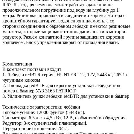
IP67, благодаря чему она может работать даже при не
продолжительном погружение под воду на глубину до 1
метра. Резиновая прокладка в соединении корпуса мотора с
кронштейном гарантирует водонепроницаемость, а со
стороны соединения с барабаном лебедки имеются резиновые
манжеты, которые защищают от попадания влаги в мотор и
редуктор. Разъём контактной группы защищен от коррозии
колпачком. Блок управления закрыт от попадания влаги.
Комплектация
В комплект поставки входит:
1. Лебедка redBTR серия "HUNTER" 12, 12V, 5448 кг, 265:1 с
чугунным клюзом
2. Площадка redBTR для скрытой установки лебедки под
номер в бампер УАЗ 3163 PATRIOT
3. Удлинитель ручки лебедки redBTR для установки в бампер
Технические характеристики лебёдки
Тяговое усилие: 12000 фунтов (5448 кг).
Тип мотора: 6,5 л.с. / 4,5 кВт, 12 В, с обмоткой возбуждения.
Редуктор: 3-х ступенчатый планетарный.
Передаточное отношение: 265:1.
Включение / выключение редуктора: Поворотная ручка.