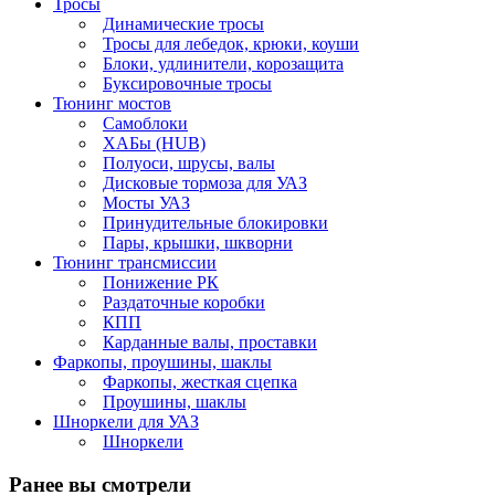
Тросы
Динамические тросы
Тросы для лебедок, крюки, коуши
Блоки, удлинители, корозащита
Буксировочные тросы
Тюнинг мостов
Самоблоки
ХАБы (HUB)
Полуоси, шрусы, валы
Дисковые тормоза для УАЗ
Мосты УАЗ
Принудительные блокировки
Пары, крышки, шкворни
Тюнинг трансмиссии
Понижение РК
Раздаточные коробки
КПП
Карданные валы, проставки
Фаркопы, проушины, шаклы
Фаркопы, жесткая сцепка
Проушины, шаклы
Шноркели для УАЗ
Шноркели
Ранее вы смотрели