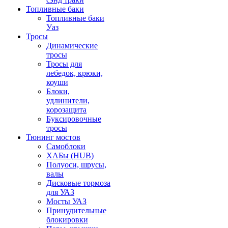
Топливные баки
Топливные баки
Уаз
Тросы
Динамические
тросы
Тросы для
лебедок, крюки,
коуши
Блоки,
удлинители,
корозащита
Буксировочные
тросы
Тюнинг мостов
Самоблоки
ХАБы (HUB)
Полуоси, шрусы,
валы
Дисковые тормоза
для УАЗ
Мосты УАЗ
Принудительные
блокировки