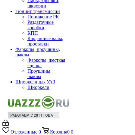
Пары, крышки,
шкворни
Тюнинг трансмиссии
Понижение РК
Раздаточные
коробки
КПП
Карданные валы,
проставки
Фаркопы, проушины,
шаклы
Фаркопы, жесткая
сцепка
Проушины,
шаклы
Шноркели для УАЗ
Шноркели
Отложенные
0
Корзина
0
0