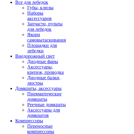
Все для лебедок
Губы, клюзы
Наборы
аксессуаров
Запчасти, пульты
для лебедок
Якори
самовытаскивания
Площадки для
лебедки
Внедорожный свет
Диодные фары
Аксессуары,
крепеж, проводка
Диодные балки,
люстры
Домкраты, аксессуары
Пневматические
домкраты
Реечные домкраты
Аксессуары для
домкратов
Компрессоры
Переносные
компрессоры