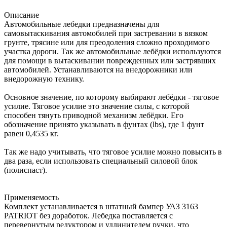
Описание
Автомобильные лебедки предназначены для
самовытаскивания автомобилей при застревании в вязком
грунте, трясине или для преодоления сложно проходимого
участка дороги. Так же автомобильные лебёдки используются
для помощи в вытаскивании поврежденных или застрявших
автомобилей. Устанавливаются на внедорожники или
внедорожную технику.
Основное значение, по которому выбирают лебёдки - тяговое
усилие. Тяговое усилие это значение силы, с которой
способен тянуть приводной механизм лебёдки. Его
обозначение принято указывать в фунтах (lbs), где 1 фунт
равен 0,4535 кг.
Так же надо учитывать, что тяговое усилие можно повысить в
два раза, если использовать специальный силовой блок
(полиспаст).
Применяемость
Комплект устанавливается в штатный бампер УАЗ 3163
PATRIOT без доработок. Лебедка поставляется с
перевернутым редуктором и удлинителем ручки, что