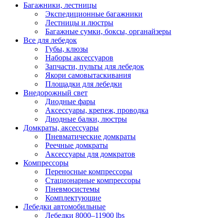
Багажники, лестницы
Экспедиционные багажники
Лестницы и люстры
Багажные сумки, боксы, органайзеры
Все для лебедок
Губы, клюзы
Наборы аксессуаров
Запчасти, пульты для лебедок
Якори самовытаскивания
Площадки для лебедки
Внедорожный свет
Диодные фары
Аксессуары, крепеж, проводка
Диодные балки, люстры
Домкраты, аксессуары
Пневматические домкраты
Реечные домкраты
Аксессуары для домкратов
Компрессоры
Переносные компрессоры
Стационарные компрессоры
Пневмосистемы
Комплектующие
Лебедки автомобильные
Лебедки 8000–11900 lbs