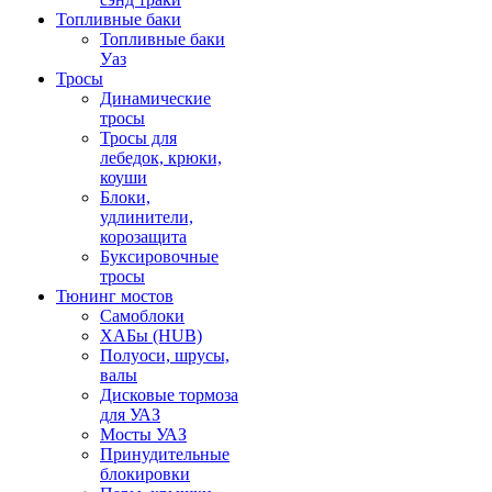
Топливные баки
Топливные баки
Уаз
Тросы
Динамические
тросы
Тросы для
лебедок, крюки,
коуши
Блоки,
удлинители,
корозащита
Буксировочные
тросы
Тюнинг мостов
Самоблоки
ХАБы (HUB)
Полуоси, шрусы,
валы
Дисковые тормоза
для УАЗ
Мосты УАЗ
Принудительные
блокировки