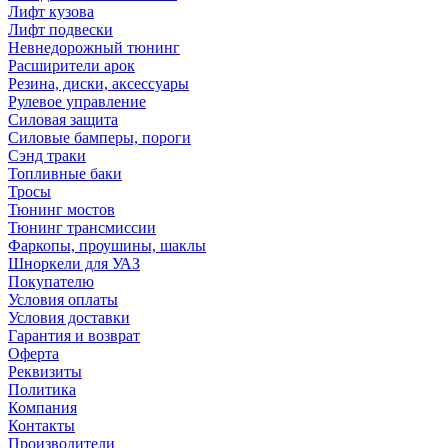
Лифт кузова
Лифт подвески
Невнедорожный тюнинг
Расширители арок
Резина, диски, аксессуары
Рулевое управление
Силовая защита
Силовые бамперы, пороги
Сэнд траки
Топливные баки
Тросы
Тюнинг мостов
Тюнинг трансмиссии
Фаркопы, проушины, шаклы
Шноркели для УАЗ
Покупателю
Условия оплаты
Условия доставки
Гарантия и возврат
Оферта
Реквизиты
Политика
Компания
Контакты
Производители