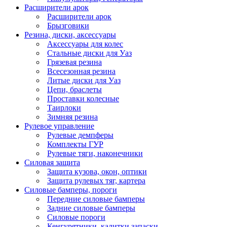
Расширители арок
Расширители арок
Брызговики
Резина, диски, аксессуары
Аксессуары для колес
Стальные диски для Уаз
Грязевая резина
Всесезонная резина
Литые диски для Уаз
Цепи, браслеты
Проставки колесные
Таирлоки
Зимняя резина
Рулевое управление
Рулевые демпферы
Комплекты ГУР
Рулевые тяги, наконечники
Силовая защита
Защита кузова, окон, оптики
Защита рулевых тяг, картера
Силовые бамперы, пороги
Передние силовые бамперы
Задние силовые бамперы
Силовые пороги
Кенгурятники, калитки запаски