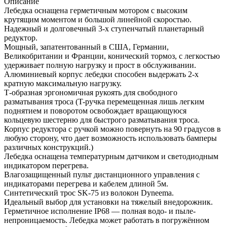
Описание
Лебедка оснащена герметичным мотором с высоким
крутящим моментом и большой линейной скоростью.
Надежный и долговечный 3-х ступенчатый планетарный
редуктор.
Мощный, запатентованный в США, Германии,
Великобритании и Франции, конический тормоз, с легкостью
удерживает полную нагрузку и прост в обслуживании.
Алюминиевый корпус лебедки способен выдержать 2-х
кратную максимальную нагрузку.
Т-образная эргономичная рукоять для свободного
разматывания троса (T-ручка перемещенная лишь легким
поднятием и поворотом освобождает вращающуюся
кольцевую шестерню для быстрого разматывания троса.
Корпус редуктора с ручкой можно повернуть на 90 градусов в
любую сторону, что дает возможность использовать бамперы
различных конструкций.)
Лебедка оснащена температурным датчиком и светодиодным
индикатором перегрева.
Влагозащищенный пульт дистанционного управления с
индикаторами перегрева и кабелем длиной 5м.
Синтетический трос SK-75 из волокон Dуneema.
Идеальный выбор для установки на тяжелый внедорожник.
Герметичное исполнение IP68 — полная водо- и пыле-
непроницаемость. Лебедка может работать в погружённом