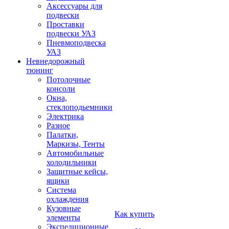
Аксессуары для
подвески
Проставки
подвески УАЗ
Пневмоподвеска
УАЗ
Невнедорожный
тюнинг
Потолочные
консоли
Окна,
стеклоподьемники
Электрика
Разное
Палатки,
Маркизы, Тенты
Автомобильные
холодильники
Защитные кейсы,
ящики
Система
охлаждения
Кузовные
Как купить
элементы
Экспедиционные