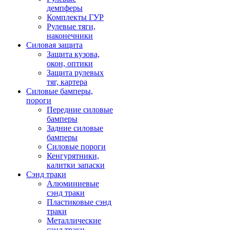
демпферы
Комплекты ГУР
Рулевые тяги,
наконечники
Силовая защита
Защита кузова,
окон, оптики
Защита рулевых
тяг, картера
Силовые бамперы,
пороги
Передние силовые
бамперы
Задние силовые
бамперы
Силовые пороги
Кенгурятники,
калитки запаски
Сэнд траки
Алюминиевые
сэнд траки
Пластиковые сэнд
траки
Металлические
сэнд траки