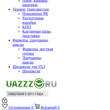
Пары, крышки,
шкворни
Тюнинг трансмиссии
Понижение РК
Раздаточные
коробки
КПП
Карданные валы,
проставки
Фаркопы, проушины,
шаклы
Фаркопы, жесткая
сцепка
Проушины,
шаклы
Шноркели для УАЗ
Шноркели
Отложенные
0
Корзина
0
0