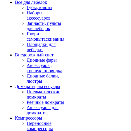
Все для лебедок
Губы, клюзы
Наборы
аксессуаров
Запчасти, пульты
для лебедок
Якори
самовытаскивания
Площадки для
лебедки
Внедорожный свет
Диодные фары
Аксессуары,
крепеж, проводка
Диодные балки,
люстры
Домкраты, аксессуары
Пневматические
домкраты
Реечные домкраты
Аксессуары для
домкратов
Компрессоры
Переносные
компрессоры