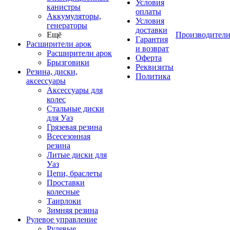
Условия
канистры
оплаты
Аккумуляторы,
Условия
генераторы
доставки
Ещё
Производител
Гарантия
Расширители арок
и возврат
Расширители арок
Оферта
Брызговики
Реквизиты
Резина, диски,
Политика
аксессуары
Аксессуары для
колес
Стальные диски
для Уаз
Грязевая резина
Всесезонная
резина
Литые диски для
Уаз
Цепи, браслеты
Проставки
колесные
Таирлоки
Зимняя резина
Рулевое управление
Рулевые