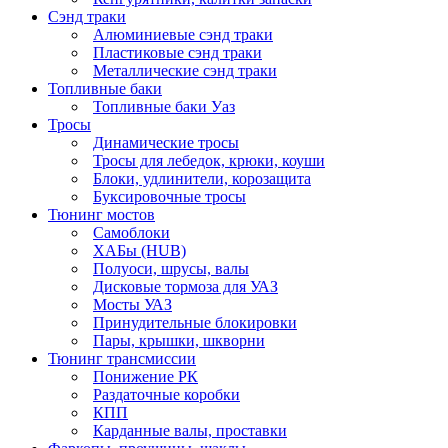
Сэнд траки
Алюминиевые сэнд траки
Пластиковые сэнд траки
Металлические сэнд траки
Топливные баки
Топливные баки Уаз
Тросы
Динамические тросы
Тросы для лебедок, крюки, коуши
Блоки, удлинители, корозащита
Буксировочные тросы
Тюнинг мостов
Самоблоки
ХАБы (HUB)
Полуоси, шрусы, валы
Дисковые тормоза для УАЗ
Мосты УАЗ
Принудительные блокировки
Пары, крышки, шкворни
Тюнинг трансмиссии
Понижение РК
Раздаточные коробки
КПП
Карданные валы, проставки