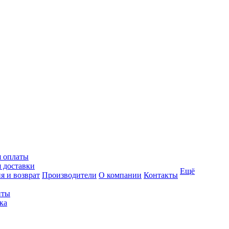
я оплаты
 доставки
Ещё
я и возврат
Производители
О компании
Контакты
иты
ка