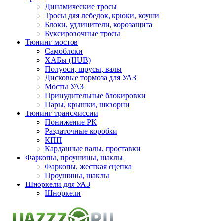
Динамические тросы
Тросы для лебедок, крюки, коуши
Блоки, удлинители, корозащита
Буксировочные тросы
Тюнинг мостов
Самоблоки
ХАБы (HUB)
Полуоси, шрусы, валы
Дисковые тормоза для УАЗ
Мосты УАЗ
Принудительные блокировки
Пары, крышки, шкворни
Тюнинг трансмиссии
Понижение РК
Раздаточные коробки
КПП
Карданные валы, проставки
Фаркопы, проушины, шаклы
Фаркопы, жесткая сцепка
Проушины, шаклы
Шноркели для УАЗ
Шноркели