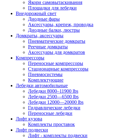
Якори самовытаскивания
Площадки для лебедки
Внедорожный свет
Диодные фары
Аксессуары, крепеж, проводка
Диодные балки, люстры
Домкраты, аксессуары
Пневматические домкраты
Реечные домкраты
Аксессуары для домкратов
Компрессоры
Переносные компрессоры
Стационарные компрессоры
Пневмосистемы
Комплектующие
Лебедки автомобильные
Лебедки 8000–11900 lbs
Лебедки 2500—6500 lbs
Лебедки 12000—20000 lbs
Гидравлические лебедки
Переносные лебедки
Лифт кузова
Комплекты проставок
Лифт подвески
Лифт - комплекты подвески