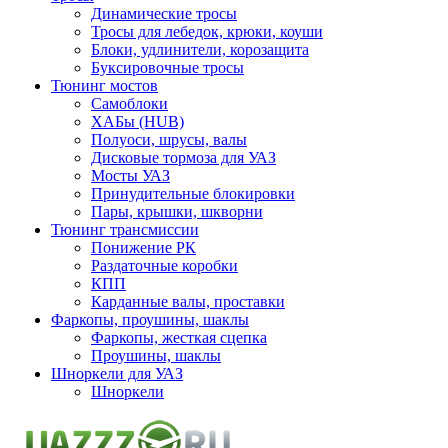
Динамические тросы
Тросы для лебедок, крюки, коуши
Блоки, удлинители, корозащита
Буксировочные тросы
Тюнинг мостов
Самоблоки
ХАБы (HUB)
Полуоси, шрусы, валы
Дисковые тормоза для УАЗ
Мосты УАЗ
Принудительные блокировки
Пары, крышки, шкворни
Тюнинг трансмиссии
Понижение РК
Раздаточные коробки
КПП
Карданные валы, проставки
Фаркопы, проушины, шаклы
Фаркопы, жесткая сцепка
Проушины, шаклы
Шноркели для УАЗ
Шноркели