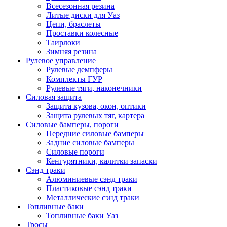
Всесезонная резина
Литые диски для Уаз
Цепи, браслеты
Проставки колесные
Таирлоки
Зимняя резина
Рулевое управление
Рулевые демпферы
Комплекты ГУР
Рулевые тяги, наконечники
Силовая защита
Защита кузова, окон, оптики
Защита рулевых тяг, картера
Силовые бамперы, пороги
Передние силовые бамперы
Задние силовые бамперы
Силовые пороги
Кенгурятники, калитки запаски
Сэнд траки
Алюминиевые сэнд траки
Пластиковые сэнд траки
Металлические сэнд траки
Топливные баки
Топливные баки Уаз
Тросы