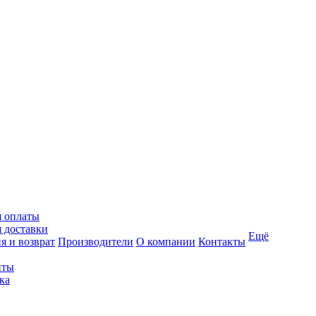
я оплаты
 доставки
Ещё
я и возврат
Производители
О компании
Контакты
иты
ка