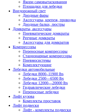
Якори самовытаскивания
Площадки для лебедки
Внедорожный свет
Диодные фары
Аксессуары, крепеж, проводка
Диодные балки, люстры
Домкраты, аксессуары
Пневматические домкраты
Реечные домкраты
Аксессуары для домкратов
Компрессоры
Переносные компрессоры
Стационарные компрессоры
Пневмосистемы
Комплектующие
Лебедки автомобильные
Лебедки 8000–11900 lbs
Лебедки 2500—6500 lbs
Лебедки 12000—20000 lbs
Гидравлические лебедки
Переносные лебедки
Лифт кузова
Комплекты проставок
Лифт подвески
Лифт - комплекты подвески