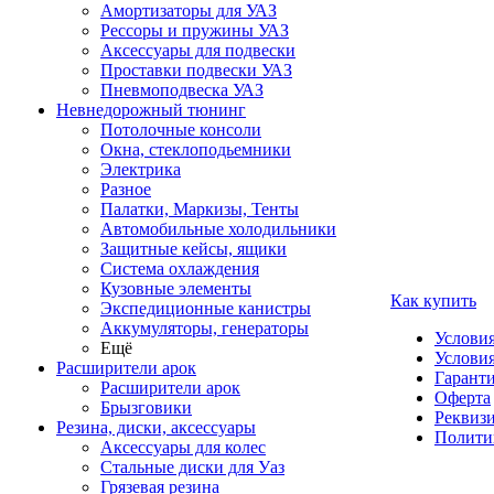
Амортизаторы для УАЗ
Рессоры и пружины УАЗ
Аксессуары для подвески
Проставки подвески УАЗ
Пневмоподвеска УАЗ
Невнедорожный тюнинг
Потолочные консоли
Окна, стеклоподьемники
Электрика
Разное
Палатки, Маркизы, Тенты
Автомобильные холодильники
Защитные кейсы, ящики
Система охлаждения
Кузовные элементы
Как купить
Экспедиционные канистры
Аккумуляторы, генераторы
Услови
Ещё
Условия
Расширители арок
Гаранти
Расширители арок
Оферта
Брызговики
Реквиз
Резина, диски, аксессуары
Полити
Аксессуары для колес
Стальные диски для Уаз
Грязевая резина