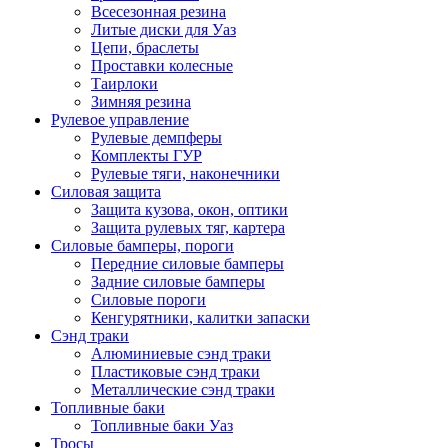
Всесезонная резина
Литые диски для Уаз
Цепи, браслеты
Проставки колесные
Таирлоки
Зимняя резина
Рулевое управление
Рулевые демпферы
Комплекты ГУР
Рулевые тяги, наконечники
Силовая защита
Защита кузова, окон, оптики
Защита рулевых тяг, картера
Силовые бамперы, пороги
Передние силовые бамперы
Задние силовые бамперы
Силовые пороги
Кенгурятники, калитки запаски
Сэнд траки
Алюминиевые сэнд траки
Пластиковые сэнд траки
Металлические сэнд траки
Топливные баки
Топливные баки Уаз
Тросы