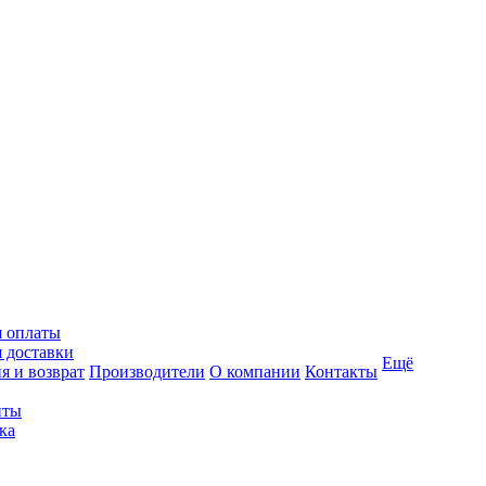
я оплаты
 доставки
Ещё
я и возврат
Производители
О компании
Контакты
иты
ка