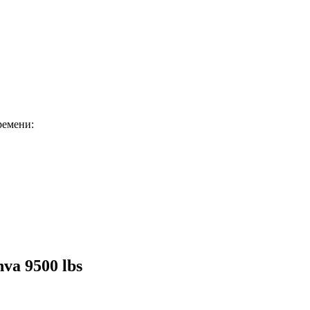
ремени:
va 9500 lbs