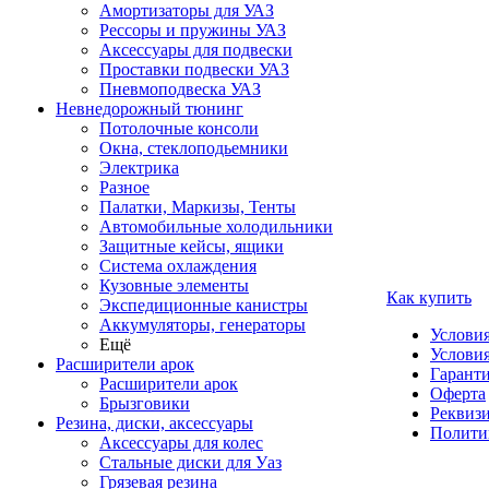
Амортизаторы для УАЗ
Рессоры и пружины УАЗ
Аксессуары для подвески
Проставки подвески УАЗ
Пневмоподвеска УАЗ
Невнедорожный тюнинг
Потолочные консоли
Окна, стеклоподьемники
Электрика
Разное
Палатки, Маркизы, Тенты
Автомобильные холодильники
Защитные кейсы, ящики
Система охлаждения
Кузовные элементы
Как купить
Экспедиционные канистры
Аккумуляторы, генераторы
Услови
Ещё
Условия
Расширители арок
Гаранти
Расширители арок
Оферта
Брызговики
Реквиз
Резина, диски, аксессуары
Полити
Аксессуары для колес
Стальные диски для Уаз
Грязевая резина