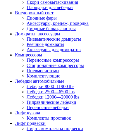
Якори самовытаскивания
Площадки для лебедки
Внедорожный свет
Диодные фары
Аксессуары, крепеж, проводка
Диодные балки, люстры
Домкраты, аксессуары
Пневматические домкраты
Реечные домкраты
Аксессуары для домкратов
Компрессоры
Переносные компрессоры
Стационарные компрессоры
Пневмосистемы
Комплектующие
Лебедки автомобильные
Лебедки 8000–11900 lbs
Лебедки 2500—6500 lbs
Лебедки 12000—20000 lbs
Гидравлические лебедки
Переносные лебедки
Лифт кузова
Комплекты проставок
Лифт подвески
Лифт - комплекты подвески