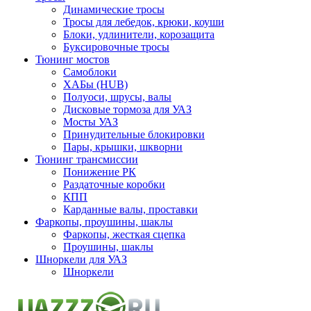
Динамические тросы
Тросы для лебедок, крюки, коуши
Блоки, удлинители, корозащита
Буксировочные тросы
Тюнинг мостов
Самоблоки
ХАБы (HUB)
Полуоси, шрусы, валы
Дисковые тормоза для УАЗ
Мосты УАЗ
Принудительные блокировки
Пары, крышки, шкворни
Тюнинг трансмиссии
Понижение РК
Раздаточные коробки
КПП
Карданные валы, проставки
Фаркопы, проушины, шаклы
Фаркопы, жесткая сцепка
Проушины, шаклы
Шноркели для УАЗ
Шноркели