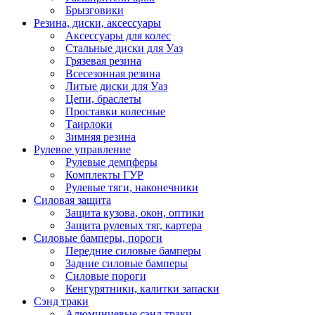
Брызговики
Резина, диски, аксессуары
Аксессуары для колес
Стальные диски для Уаз
Грязевая резина
Всесезонная резина
Литые диски для Уаз
Цепи, браслеты
Проставки колесные
Таирлоки
Зимняя резина
Рулевое управление
Рулевые демпферы
Комплекты ГУР
Рулевые тяги, наконечники
Силовая защита
Защита кузова, окон, оптики
Защита рулевых тяг, картера
Силовые бамперы, пороги
Передние силовые бамперы
Задние силовые бамперы
Силовые пороги
Кенгурятники, калитки запаски
Сэнд траки
Алюминиевые сэнд траки