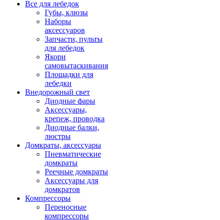
Все для лебедок
Губы, клюзы
Наборы
аксессуаров
Запчасти, пульты
для лебедок
Якори
самовытаскивания
Площадки для
лебедки
Внедорожный свет
Диодные фары
Аксессуары,
крепеж, проводка
Диодные балки,
люстры
Домкраты, аксессуары
Пневматические
домкраты
Реечные домкраты
Аксессуары для
домкратов
Компрессоры
Переносные
компрессоры