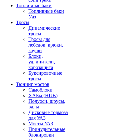
Топливные баки
Топливные баки
Уаз
Тросы
Динамические
тросы
Тросы для
лебедок, крюки,
коуши
Блоки,
удлинители,
корозащита
Буксировочные
тросы
Тюнинг мостов
Самоблоки
ХАБы (HUB)
Полуоси, шрусы,
валы
Дисковые тормоза
для УАЗ
Мосты УАЗ
Принудительные
блокировки