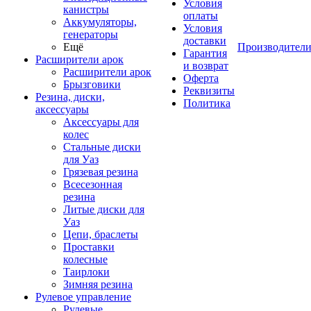
Условия
канистры
оплаты
Аккумуляторы,
Условия
генераторы
доставки
Ещё
Производител
Гарантия
Расширители арок
и возврат
Расширители арок
Оферта
Брызговики
Реквизиты
Резина, диски,
Политика
аксессуары
Аксессуары для
колес
Стальные диски
для Уаз
Грязевая резина
Всесезонная
резина
Литые диски для
Уаз
Цепи, браслеты
Проставки
колесные
Таирлоки
Зимняя резина
Рулевое управление
Рулевые