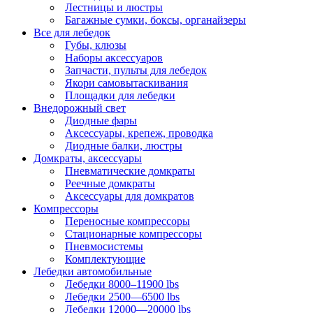
Лестницы и люстры
Багажные сумки, боксы, органайзеры
Все для лебедок
Губы, клюзы
Наборы аксессуаров
Запчасти, пульты для лебедок
Якори самовытаскивания
Площадки для лебедки
Внедорожный свет
Диодные фары
Аксессуары, крепеж, проводка
Диодные балки, люстры
Домкраты, аксессуары
Пневматические домкраты
Реечные домкраты
Аксессуары для домкратов
Компрессоры
Переносные компрессоры
Стационарные компрессоры
Пневмосистемы
Комплектующие
Лебедки автомобильные
Лебедки 8000–11900 lbs
Лебедки 2500—6500 lbs
Лебедки 12000—20000 lbs