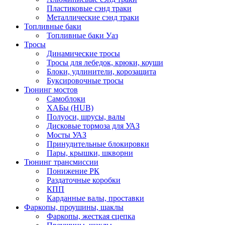
Пластиковые сэнд траки
Металлические сэнд траки
Топливные баки
Топливные баки Уаз
Тросы
Динамические тросы
Тросы для лебедок, крюки, коуши
Блоки, удлинители, корозащита
Буксировочные тросы
Тюнинг мостов
Самоблоки
ХАБы (HUB)
Полуоси, шрусы, валы
Дисковые тормоза для УАЗ
Мосты УАЗ
Принудительные блокировки
Пары, крышки, шкворни
Тюнинг трансмиссии
Понижение РК
Раздаточные коробки
КПП
Карданные валы, проставки
Фаркопы, проушины, шаклы
Фаркопы, жесткая сцепка