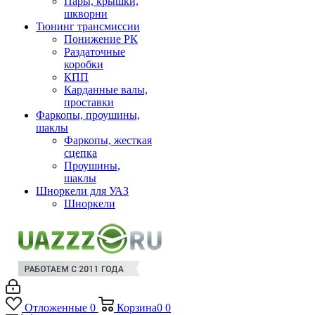
Пары, крышки,
шкворни
Тюнинг трансмиссии
Понижение РК
Раздаточные
коробки
КПП
Карданные валы,
проставки
Фаркопы, проушины,
шаклы
Фаркопы, жесткая
сцепка
Проушины,
шаклы
Шноркели для УАЗ
Шноркели
Отложенные
0
Корзина
0
0