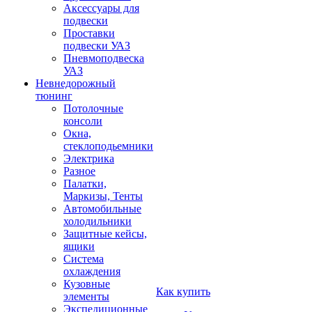
Аксессуары для
подвески
Проставки
подвески УАЗ
Пневмоподвеска
УАЗ
Невнедорожный
тюнинг
Потолочные
консоли
Окна,
стеклоподьемники
Электрика
Разное
Палатки,
Маркизы, Тенты
Автомобильные
холодильники
Защитные кейсы,
ящики
Система
охлаждения
Кузовные
Как купить
элементы
Экспедиционные