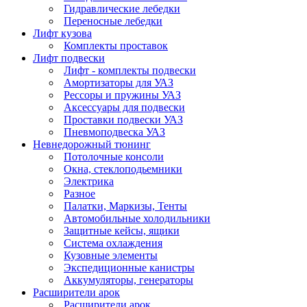
Гидравлические лебедки
Переносные лебедки
Лифт кузова
Комплекты проставок
Лифт подвески
Лифт - комплекты подвески
Амортизаторы для УАЗ
Рессоры и пружины УАЗ
Аксессуары для подвески
Проставки подвески УАЗ
Пневмоподвеска УАЗ
Невнедорожный тюнинг
Потолочные консоли
Окна, стеклоподьемники
Электрика
Разное
Палатки, Маркизы, Тенты
Автомобильные холодильники
Защитные кейсы, ящики
Система охлаждения
Кузовные элементы
Экспедиционные канистры
Аккумуляторы, генераторы
Расширители арок
Расширители арок