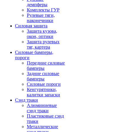
демпферы
Комплекты ГУР
Рулевые тяги,
наконечники
Силовая защита
Защита кузова,
окон, оптики
Защита рулевых
тяг, картера
Силовые бамперы,
пороги
Передние силовые
бамперы
Задние силовые
бамперы
Силовые пороги
Кенгурятники,
калитки запаски
Сэнд траки
Алюминиевые
сэнд траки
Пластиковые сэнд
траки
Металлические
сэнд траки