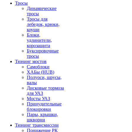
Тросы
Динамические
тросы
Тросы для
лебедок, крюки,
коуши
Блоки,
удлинители,
корозащита
Буксировочные
тросы
Тюнинг мостов
Самоблоки
ХАБы (HUB)
Полуоси, шрусы,
валы
Дисковые тормоза
для УАЗ
Мосты УАЗ
Принудительные
блокировки
Пары, крышки,
шкворни
Тюнинг трансмиссии
Понижение РК