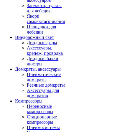
аксессуаров
Запчасти, пульты
для лебедок
Якори
самовытаскивания
Площадки для
лебедки
Внедорожный свет
Диодные фары
Аксессуары,
крепеж, проводка
Диодные балки,
люстры
Домкраты, аксессуары
Пневматические
домкраты
Реечные домкраты
Аксессуары для
домкратов
Компрессоры
Переносные
компрессоры
Стационарные
компрессоры
Пневмосистемы