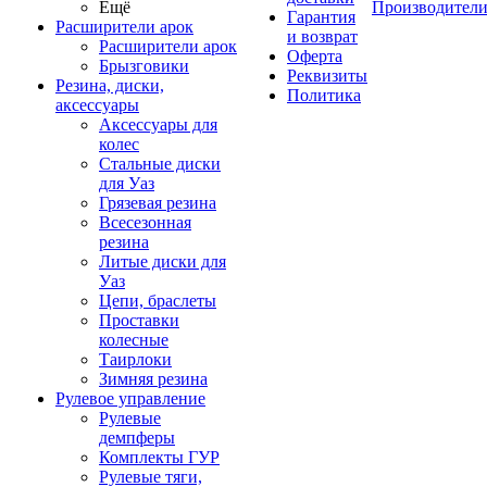
Ещё
Производител
Гарантия
Расширители арок
и возврат
Расширители арок
Оферта
Брызговики
Реквизиты
Резина, диски,
Политика
аксессуары
Аксессуары для
колес
Стальные диски
для Уаз
Грязевая резина
Всесезонная
резина
Литые диски для
Уаз
Цепи, браслеты
Проставки
колесные
Таирлоки
Зимняя резина
Рулевое управление
Рулевые
демпферы
Комплекты ГУР
Рулевые тяги,