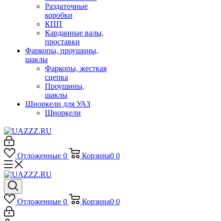
Раздаточные
коробки
КПП
Карданные валы,
проставки
Фаркопы, проушины,
шаклы
Фаркопы, жесткая
сцепка
Проушины,
шаклы
Шноркели для УАЗ
Шноркели
Отложенные
0
Корзина
0
0
Отложенные
0
Корзина
0
0