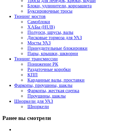
Тросы для лебедок, крюки, коуши
Блоки, удлинители, корозащита
Буксировочные тросы
Тюнинг мостов
Самоблоки
ХАБы (HUB)
Полуоси, шрусы, валы
Дисковые тормоза для УАЗ
Мосты УАЗ
Принудительные блокировки
Пары, крышки, шкворни
Тюнинг трансмиссии
Понижение РК
Раздаточные коробки
КПП
Карданные валы, проставки
Фаркопы, проушины, шаклы
Фаркопы, жесткая сцепка
Проушины, шаклы
Шноркели для УАЗ
Шноркели
Ранее вы смотрели