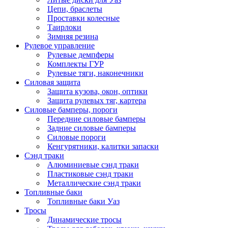
Цепи, браслеты
Проставки колесные
Таирлоки
Зимняя резина
Рулевое управление
Рулевые демпферы
Комплекты ГУР
Рулевые тяги, наконечники
Силовая защита
Защита кузова, окон, оптики
Защита рулевых тяг, картера
Силовые бамперы, пороги
Передние силовые бамперы
Задние силовые бамперы
Силовые пороги
Кенгурятники, калитки запаски
Сэнд траки
Алюминиевые сэнд траки
Пластиковые сэнд траки
Металлические сэнд траки
Топливные баки
Топливные баки Уаз
Тросы
Динамические тросы