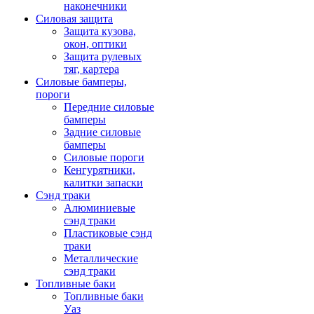
наконечники
Силовая защита
Защита кузова,
окон, оптики
Защита рулевых
тяг, картера
Силовые бамперы,
пороги
Передние силовые
бамперы
Задние силовые
бамперы
Силовые пороги
Кенгурятники,
калитки запаски
Сэнд траки
Алюминиевые
сэнд траки
Пластиковые сэнд
траки
Металлические
сэнд траки
Топливные баки
Топливные баки
Уаз