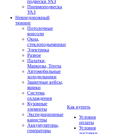
подвески УАЗ
Пневмоподвеска
УАЗ
Невнедорожный
тюнинг
Потолочные
консоли
Окна,
стеклоподьемники
Электрика
Разное
Палатки,
Маркизы, Тенты
Автомобильные
холодильники
Защитные кейсы,
ящики
Система
охлаждения
Кузовные
Как купить
элементы
Экспедиционные
Условия
канистры
оплаты
Аккумуляторы,
Условия
генераторы
доставки