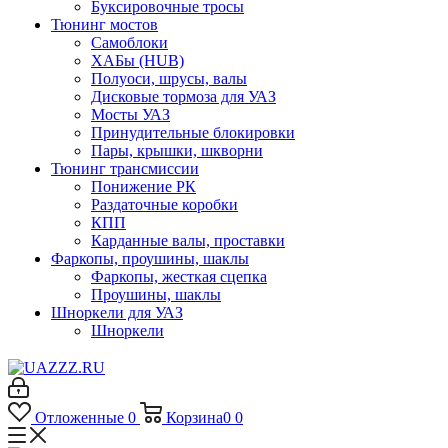
Буксировочные тросы
Тюнинг мостов
Самоблоки
ХАБы (HUB)
Полуоси, шрусы, валы
Дисковые тормоза для УАЗ
Мосты УАЗ
Принудительные блокировки
Пары, крышки, шкворни
Тюнинг трансмиссии
Понижение РК
Раздаточные коробки
КПП
Карданные валы, проставки
Фаркопы, проушины, шаклы
Фаркопы, жесткая сцепка
Проушины, шаклы
Шноркели для УАЗ
Шноркели
Отложенные
0
Корзина
0
0