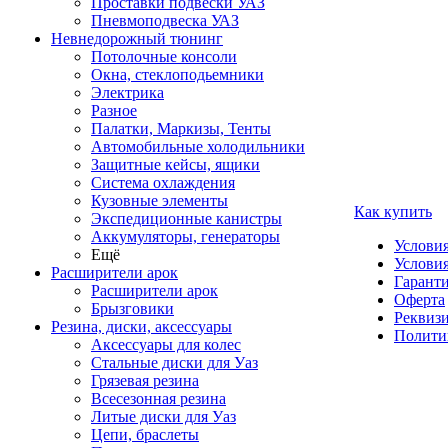
Проставки подвески УАЗ
Пневмоподвеска УАЗ
Невнедорожный тюнинг
Потолочные консоли
Окна, стеклоподьемники
Электрика
Разное
Палатки, Маркизы, Тенты
Автомобильные холодильники
Защитные кейсы, ящики
Система охлаждения
Кузовные элементы
Как купить
Экспедиционные канистры
Аккумуляторы, генераторы
Услови
Ещё
Условия
Расширители арок
Гаранти
Расширители арок
Оферта
Брызговики
Реквиз
Резина, диски, аксессуары
Полити
Аксессуары для колес
Стальные диски для Уаз
Грязевая резина
Всесезонная резина
Литые диски для Уаз
Цепи, браслеты