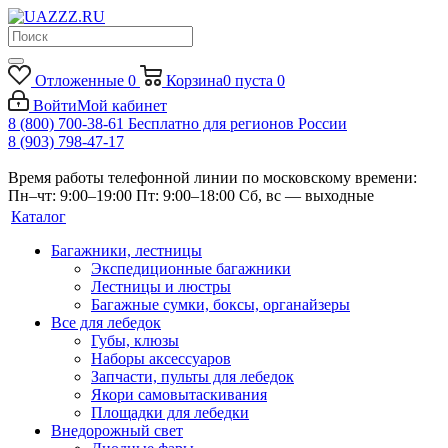
Отложенные
0
Корзина
0
пуста
0
Войти
Мой кабинет
8 (800) 700-38-61
Бесплатно для регионов России
8 (903) 798-47-17
Время работы телефонной линии по московскому времени:
Пн–чт: 9:00–19:00
Пт: 9:00–18:00
Сб, вс — выходные
Каталог
Багажники, лестницы
Экспедиционные багажники
Лестницы и люстры
Багажные сумки, боксы, органайзеры
Все для лебедок
Губы, клюзы
Наборы аксессуаров
Запчасти, пульты для лебедок
Якори самовытаскивания
Площадки для лебедки
Внедорожный свет