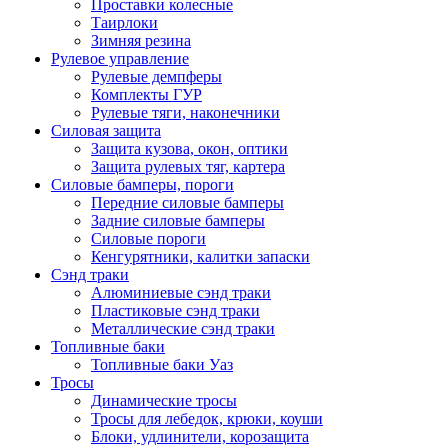
Проставки колесные
Таирлоки
Зимняя резина
Рулевое управление
Рулевые демпферы
Комплекты ГУР
Рулевые тяги, наконечники
Силовая защита
Защита кузова, окон, оптики
Защита рулевых тяг, картера
Силовые бамперы, пороги
Передние силовые бамперы
Задние силовые бамперы
Силовые пороги
Кенгурятники, калитки запаски
Сэнд траки
Алюминиевые сэнд траки
Пластиковые сэнд траки
Металлические сэнд траки
Топливные баки
Топливные баки Уаз
Тросы
Динамические тросы
Тросы для лебедок, крюки, коуши
Блоки, удлинители, корозащита