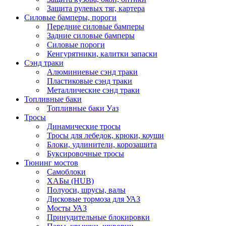
Защита рулевых тяг, картера
Силовые бамперы, пороги
Передние силовые бамперы
Задние силовые бамперы
Силовые пороги
Кенгурятники, калитки запаски
Сэнд траки
Алюминиевые сэнд траки
Пластиковые сэнд траки
Металлические сэнд траки
Топливные баки
Топливные баки Уаз
Тросы
Динамические тросы
Тросы для лебедок, крюки, коуши
Блоки, удлинители, корозащита
Буксировочные тросы
Тюнинг мостов
Самоблоки
ХАБы (HUB)
Полуоси, шрусы, валы
Дисковые тормоза для УАЗ
Мосты УАЗ
Принудительные блокировки