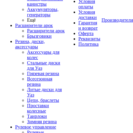
Условия
канистры
оплаты
Аккумуляторы,
Условия
генераторы
доставки
Ещё
Производител
Гарантия
Расширители арок
и возврат
Расширители арок
Оферта
Брызговики
Реквизиты
Резина, диски,
Политика
аксессуары
Аксессуары для
колес
Стальные диски
для Уаз
Грязевая резина
Всесезонная
резина
Литые диски для
Уаз
Цепи, браслеты
Проставки
колесные
Таирлоки
Зимняя резина
Рулевое управление
Рулевые