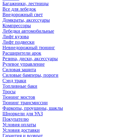
Багажники, лестницы
Все для лебедок
Внедорожный свет
Домкраты, аксессуары
Компрессоры
Лебедки автомобильные
Лифт кузова
Лифт подвески
Невнедорожный тюнинг
Расширители арок
Резина, диски, аксессуары
Рулевое управление
Силовая защита
Силовые бамперы, пороги
Сэнд траки
Топливные баки
Тросы
Тюнинг мостов
Тюнинг трансмиссии
Фаркопы, проушины, шаклы
Шноркели для УАЗ
Покупателю
Условия оплаты
Условия доставки
Гарантия и возврат