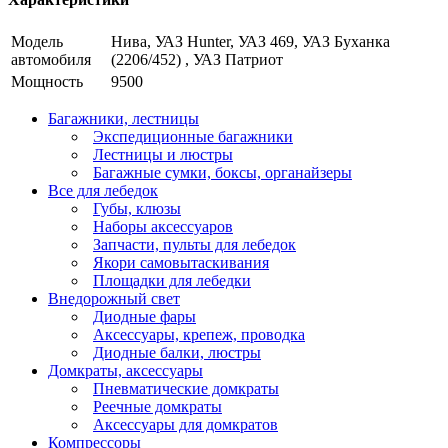
Модель
Нива, УАЗ Hunter, УАЗ 469, УАЗ Буханка
автомобиля
(2206/452) , УАЗ Патриот
Мощность
9500
Багажники, лестницы
Экспедиционные багажники
Лестницы и люстры
Багажные сумки, боксы, органайзеры
Все для лебедок
Губы, клюзы
Наборы аксессуаров
Запчасти, пульты для лебедок
Якори самовытаскивания
Площадки для лебедки
Внедорожный свет
Диодные фары
Аксессуары, крепеж, проводка
Диодные балки, люстры
Домкраты, аксессуары
Пневматические домкраты
Реечные домкраты
Аксессуары для домкратов
Компрессоры