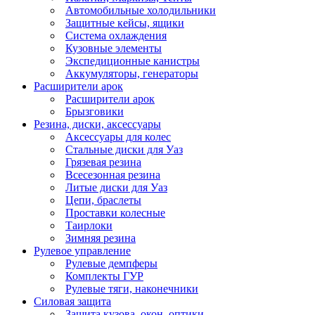
Автомобильные холодильники
Защитные кейсы, ящики
Система охлаждения
Кузовные элементы
Экспедиционные канистры
Аккумуляторы, генераторы
Расширители арок
Расширители арок
Брызговики
Резина, диски, аксессуары
Аксессуары для колес
Стальные диски для Уаз
Грязевая резина
Всесезонная резина
Литые диски для Уаз
Цепи, браслеты
Проставки колесные
Таирлоки
Зимняя резина
Рулевое управление
Рулевые демпферы
Комплекты ГУР
Рулевые тяги, наконечники
Силовая защита
Защита кузова, окон, оптики