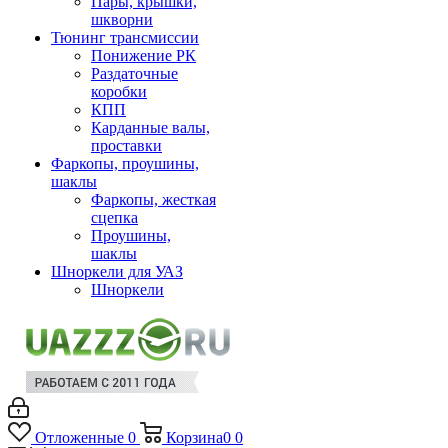
Пары, крышки,
шкворни
Тюнинг трансмиссии
Понижение РК
Раздаточные
коробки
КПП
Карданные валы,
проставки
Фаркопы, проушины,
шаклы
Фаркопы, жесткая
сцепка
Проушины,
шаклы
Шноркели для УАЗ
Шноркели
Отложенные
0
Корзина
0
0