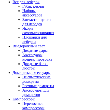
Все для лебедок
Губы, клюзы
Наборы
аксессуаров
Запчасти, пульты
для лебедок
Якори
самовытаскивания
Площадки для
лебедки
Внедорожный свет
Диодные фары
Аксессуары,
крепеж, проводка
Диодные балки,
люстры
Домкраты, аксессуары
Пневматические
домкраты
Реечные домкраты
Аксессуары для
домкратов
Компрессоры
Переносные
компрессоры