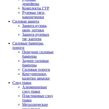
демпферы
Комплекты ГУР
Рулевые тяги,
наконечники
Силовая защита
Защита кузова,
окон, оптики
Защита рулевых
тяг, картера
Силовые бамперы,
пороги
Передние силовые
бамперы
Задние силовые
бамперы
Силовые пороги
Кенгурятники,
калитки запаски
Сэнд траки
Алюминиевые
сэнд траки
Пластиковые сэнд
траки
Металлические
сэнд траки