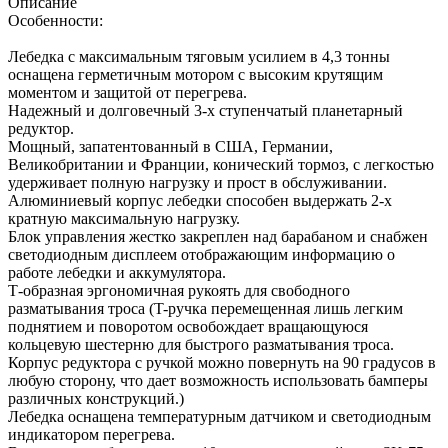
Описание
Особенности:
Лебедка c максимальным тяговым усилием в 4,3 тонны
оснащена герметичным мотором с высоким крутящим
моментом и защитой от перегрева.
Надежный и долговечный 3-х ступенчатый планетарный
редуктор.
Мощный, запатентованный в США, Германии,
Великобритании и Франции, конический тормоз, с легкостью
удерживает полную нагрузку и прост в обслуживании.
Алюминиевый корпус лебедки способен выдержать 2-х
кратную максимальную нагрузку.
Блок управления жестко закреплен над барабаном и снабжен
светодиодным дисплеем отображающим информацию о
работе лебедки и аккумулятора.
Т-образная эргономичная рукоять для свободного
разматывания троса (T-ручка перемещенная лишь легким
поднятием и поворотом освобождает вращающуюся
кольцевую шестерню для быстрого разматывания троса.
Корпус редуктора с ручкой можно повернуть на 90 градусов в
любую сторону, что дает возможность использовать бамперы
различных конструкций.)
Лебедка оснащена температурным датчиком и светодиодным
индикатором перегрева.