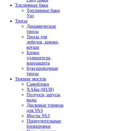
Топливные баки
Топливные баки
Уаз
Тросы
Динамические
тросы
Тросы для
лебедок, крюки,
коуши
Блоки,
удлинители,
корозащита
Буксировочные
тросы
Тюнинг мостов
Самоблоки
ХАБы (HUB)
Полуоси, шрусы,
валы
Дисковые тормоза
для УАЗ
Мосты УАЗ
Принудительные
блокировки