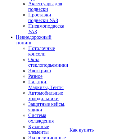
Аксессуары для
подвески
Проставки
подвески УАЗ
Пневмоподвеска
УАЗ
Невнедорожный
тюнинг
Потолочные
консоли
Окна,
стеклоподьемники
Электрика
Разное
Палатки,
Маркизы, Тенты
Автомобильные
холодильники
Защитные кейсы,
ящики
Система
охлаждения
Кузовные
Как купить
элементы
Экспедиционные