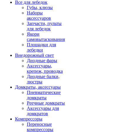
Все для лебедок
Губы, клюзы
Наборы
аксессуаров
Запчасти, пульты
для лебедок
Якори
самовытаскивания
Площадки для
лебедки
Внедорожный свет
Диодные фары
Аксессуары,
крепеж, проводка
Диодные балки,
люстры
Домкраты, аксессуары
Пневматические
домкраты
Реечные домкраты
Аксессуары для
домкратов
Компрессоры
Переносные
компрессоры