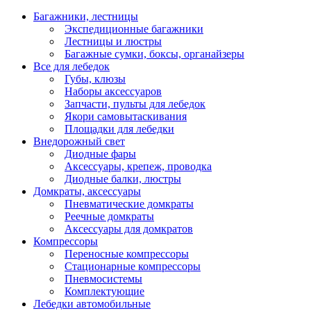
Багажники, лестницы
Экспедиционные багажники
Лестницы и люстры
Багажные сумки, боксы, органайзеры
Все для лебедок
Губы, клюзы
Наборы аксессуаров
Запчасти, пульты для лебедок
Якори самовытаскивания
Площадки для лебедки
Внедорожный свет
Диодные фары
Аксессуары, крепеж, проводка
Диодные балки, люстры
Домкраты, аксессуары
Пневматические домкраты
Реечные домкраты
Аксессуары для домкратов
Компрессоры
Переносные компрессоры
Стационарные компрессоры
Пневмосистемы
Комплектующие
Лебедки автомобильные