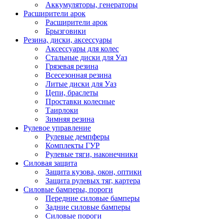
Аккумуляторы, генераторы
Расширители арок
Расширители арок
Брызговики
Резина, диски, аксессуары
Аксессуары для колес
Стальные диски для Уаз
Грязевая резина
Всесезонная резина
Литые диски для Уаз
Цепи, браслеты
Проставки колесные
Таирлоки
Зимняя резина
Рулевое управление
Рулевые демпферы
Комплекты ГУР
Рулевые тяги, наконечники
Силовая защита
Защита кузова, окон, оптики
Защита рулевых тяг, картера
Силовые бамперы, пороги
Передние силовые бамперы
Задние силовые бамперы
Силовые пороги