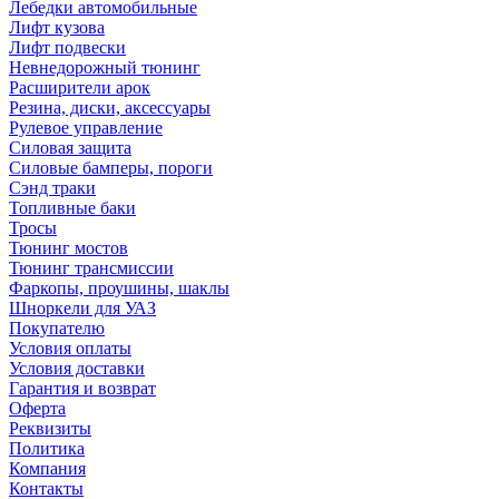
Лебедки автомобильные
Лифт кузова
Лифт подвески
Невнедорожный тюнинг
Расширители арок
Резина, диски, аксессуары
Рулевое управление
Силовая защита
Силовые бамперы, пороги
Сэнд траки
Топливные баки
Тросы
Тюнинг мостов
Тюнинг трансмиссии
Фаркопы, проушины, шаклы
Шноркели для УАЗ
Покупателю
Условия оплаты
Условия доставки
Гарантия и возврат
Оферта
Реквизиты
Политика
Компания
Контакты