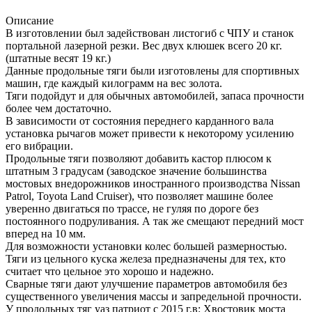
Описание
В изготовлении был задействован листогиб с ЧПУ и станок
портальной лазерной резки. Вес двух клюшек всего 20 кг.
(штатные весят 19 кг.)
Данные продольные тяги были изготовлены для спортивных
машин, где каждый килограмм на вес золота.
Тяги подойдут и для обычных автомобилей, запаса прочности
более чем достаточно.
В зависимости от состояния переднего карданного вала
установка рычагов может привести к некоторому усилению
его вибрации.
Продольные тяги позволяют добавить кастор плюсом к
штатным 3 градусам (заводское значение большинства
мостовых внедорожников иностранного производства Nissan
Patrol, Toyota Land Cruiser), что позволяет машине более
уверенно двигаться по трассе, не гуляя по дороге без
постоянного подруливания. А так же смещают передний мост
вперед на 10 мм.
Для возможности установки колес большей размерностью.
Тяги из цельного куска железа предназначены для тех, кто
считает что цельное это хорошо и надежно.
Сварные тяги дают улучшение параметров автомобиля без
существенного увеличения массы и запредельной прочности.
У продольных тяг уаз патриот с 2015 г.в: Хвостовик моста