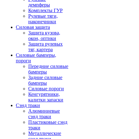
демпферы
Комплекты ГУР
Рулевые тяги,
наконечники
Силовая защита
Защита кузова,
окон, оптики
Защита рулевых
тяг, картера
Силовые бамперы,
пороги
Передние силовые
бамперы
Задние силовые
бамперы
Силовые пороги
Кенгурятники,
калитки запаски
Сэнд траки
Алюминиевые
сэнд траки
Пластиковые сэнд
траки
Металлические
сэнд траки