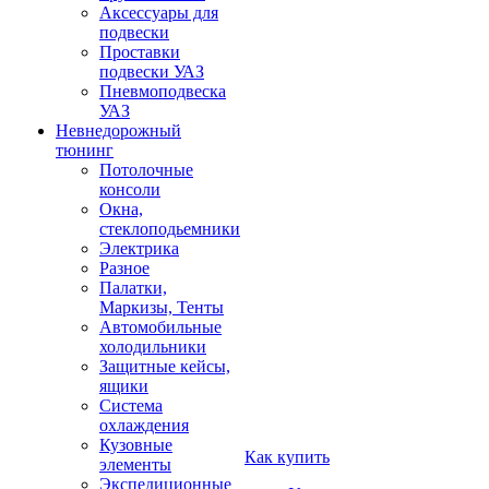
Аксессуары для
подвески
Проставки
подвески УАЗ
Пневмоподвеска
УАЗ
Невнедорожный
тюнинг
Потолочные
консоли
Окна,
стеклоподьемники
Электрика
Разное
Палатки,
Маркизы, Тенты
Автомобильные
холодильники
Защитные кейсы,
ящики
Система
охлаждения
Кузовные
Как купить
элементы
Экспедиционные