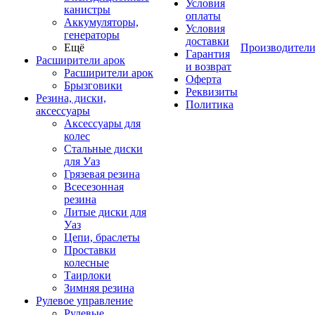
Условия
канистры
оплаты
Аккумуляторы,
Условия
генераторы
доставки
Ещё
Производител
Гарантия
Расширители арок
и возврат
Расширители арок
Оферта
Брызговики
Реквизиты
Резина, диски,
Политика
аксессуары
Аксессуары для
колес
Стальные диски
для Уаз
Грязевая резина
Всесезонная
резина
Литые диски для
Уаз
Цепи, браслеты
Проставки
колесные
Таирлоки
Зимняя резина
Рулевое управление
Рулевые