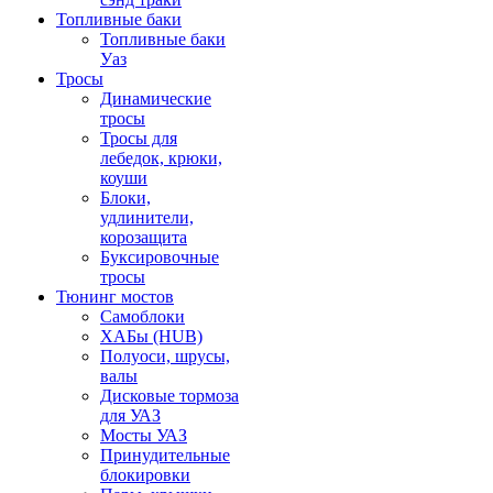
Топливные баки
Топливные баки
Уаз
Тросы
Динамические
тросы
Тросы для
лебедок, крюки,
коуши
Блоки,
удлинители,
корозащита
Буксировочные
тросы
Тюнинг мостов
Самоблоки
ХАБы (HUB)
Полуоси, шрусы,
валы
Дисковые тормоза
для УАЗ
Мосты УАЗ
Принудительные
блокировки