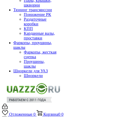
Пары, крышки,
шкворни
Тюнинг трансмиссии
Понижение РК
Раздаточные
коробки
КПП
Карданные валы,
проставки
Фаркопы, проушины,
шаклы
Фаркопы, жесткая
сцепка
Проушины,
шаклы
Шноркели для УАЗ
Шноркели
Отложенные
0
Корзина
0
0