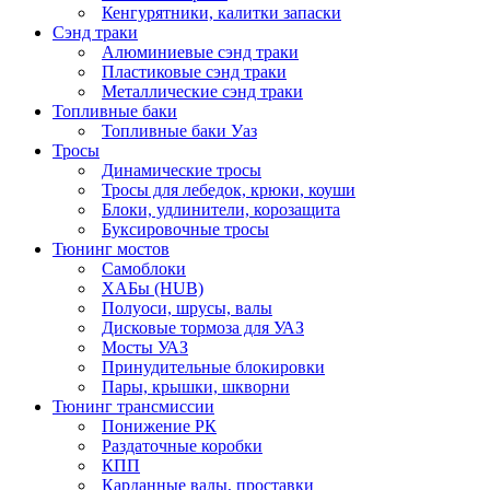
Кенгурятники, калитки запаски
Сэнд траки
Алюминиевые сэнд траки
Пластиковые сэнд траки
Металлические сэнд траки
Топливные баки
Топливные баки Уаз
Тросы
Динамические тросы
Тросы для лебедок, крюки, коуши
Блоки, удлинители, корозащита
Буксировочные тросы
Тюнинг мостов
Самоблоки
ХАБы (HUB)
Полуоси, шрусы, валы
Дисковые тормоза для УАЗ
Мосты УАЗ
Принудительные блокировки
Пары, крышки, шкворни
Тюнинг трансмиссии
Понижение РК
Раздаточные коробки
КПП
Карданные валы, проставки