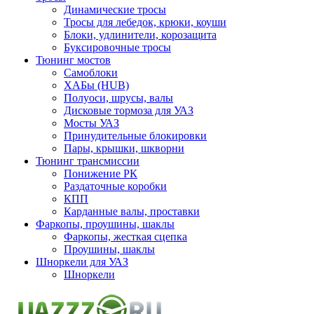
Динамические тросы
Тросы для лебедок, крюки, коуши
Блоки, удлинители, корозащита
Буксировочные тросы
Тюнинг мостов
Самоблоки
ХАБы (HUB)
Полуоси, шрусы, валы
Дисковые тормоза для УАЗ
Мосты УАЗ
Принудительные блокировки
Пары, крышки, шкворни
Тюнинг трансмиссии
Понижение РК
Раздаточные коробки
КПП
Карданные валы, проставки
Фаркопы, проушины, шаклы
Фаркопы, жесткая сцепка
Проушины, шаклы
Шноркели для УАЗ
Шноркели