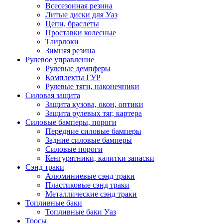
Всесезонная резина
Литые диски для Уаз
Цепи, браслеты
Проставки колесные
Таирлоки
Зимняя резина
Рулевое управление
Рулевые демпферы
Комплекты ГУР
Рулевые тяги, наконечники
Силовая защита
Защита кузова, окон, оптики
Защита рулевых тяг, картера
Силовые бамперы, пороги
Передние силовые бамперы
Задние силовые бамперы
Силовые пороги
Кенгурятники, калитки запаски
Сэнд траки
Алюминиевые сэнд траки
Пластиковые сэнд траки
Металлические сэнд траки
Топливные баки
Топливные баки Уаз
Тросы