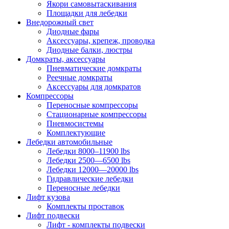
Якори самовытаскивания
Площадки для лебедки
Внедорожный свет
Диодные фары
Аксессуары, крепеж, проводка
Диодные балки, люстры
Домкраты, аксессуары
Пневматические домкраты
Реечные домкраты
Аксессуары для домкратов
Компрессоры
Переносные компрессоры
Стационарные компрессоры
Пневмосистемы
Комплектующие
Лебедки автомобильные
Лебедки 8000–11900 lbs
Лебедки 2500—6500 lbs
Лебедки 12000—20000 lbs
Гидравлические лебедки
Переносные лебедки
Лифт кузова
Комплекты проставок
Лифт подвески
Лифт - комплекты подвески