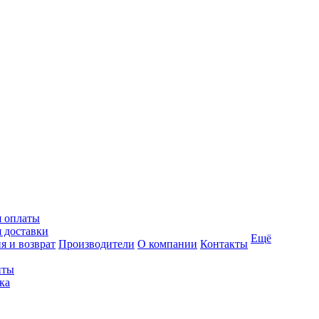
я оплаты
 доставки
Ещё
я и возврат
Производители
О компании
Контакты
иты
ка