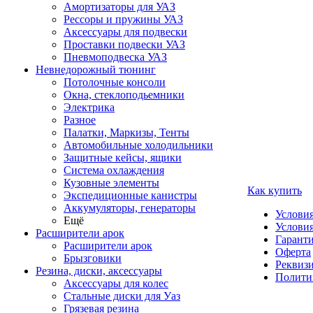
Амортизаторы для УАЗ
Рессоры и пружины УАЗ
Аксессуары для подвески
Проставки подвески УАЗ
Пневмоподвеска УАЗ
Невнедорожный тюнинг
Потолочные консоли
Окна, стеклоподьемники
Электрика
Разное
Палатки, Маркизы, Тенты
Автомобильные холодильники
Защитные кейсы, ящики
Система охлаждения
Кузовные элементы
Как купить
Экспедиционные канистры
Аккумуляторы, генераторы
Услови
Ещё
Условия
Расширители арок
Гаранти
Расширители арок
Оферта
Брызговики
Реквиз
Резина, диски, аксессуары
Полити
Аксессуары для колес
Стальные диски для Уаз
Грязевая резина