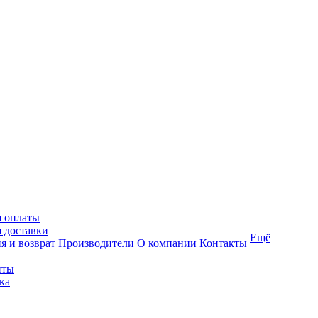
я оплаты
 доставки
Ещё
я и возврат
Производители
О компании
Контакты
иты
ка