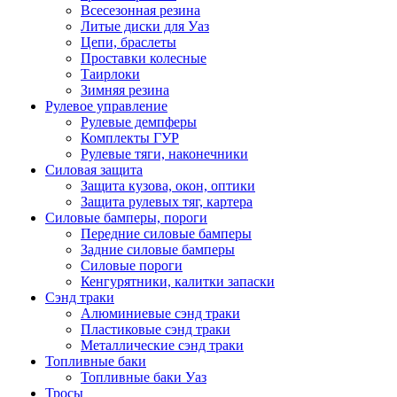
Всесезонная резина
Литые диски для Уаз
Цепи, браслеты
Проставки колесные
Таирлоки
Зимняя резина
Рулевое управление
Рулевые демпферы
Комплекты ГУР
Рулевые тяги, наконечники
Силовая защита
Защита кузова, окон, оптики
Защита рулевых тяг, картера
Силовые бамперы, пороги
Передние силовые бамперы
Задние силовые бамперы
Силовые пороги
Кенгурятники, калитки запаски
Сэнд траки
Алюминиевые сэнд траки
Пластиковые сэнд траки
Металлические сэнд траки
Топливные баки
Топливные баки Уаз
Тросы