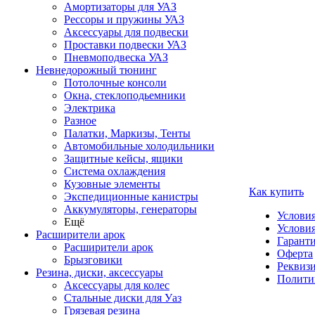
Амортизаторы для УАЗ
Рессоры и пружины УАЗ
Аксессуары для подвески
Проставки подвески УАЗ
Пневмоподвеска УАЗ
Невнедорожный тюнинг
Потолочные консоли
Окна, стеклоподьемники
Электрика
Разное
Палатки, Маркизы, Тенты
Автомобильные холодильники
Защитные кейсы, ящики
Система охлаждения
Кузовные элементы
Как купить
Экспедиционные канистры
Аккумуляторы, генераторы
Услови
Ещё
Условия
Расширители арок
Гаранти
Расширители арок
Оферта
Брызговики
Реквиз
Резина, диски, аксессуары
Полити
Аксессуары для колес
Стальные диски для Уаз
Грязевая резина