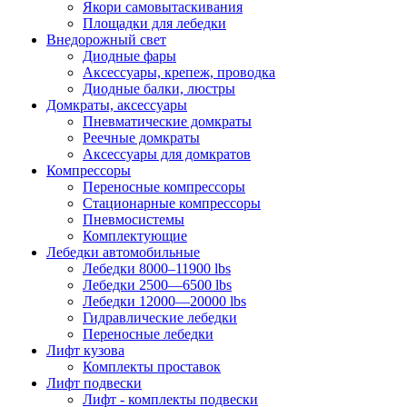
Якори самовытаскивания
Площадки для лебедки
Внедорожный свет
Диодные фары
Аксессуары, крепеж, проводка
Диодные балки, люстры
Домкраты, аксессуары
Пневматические домкраты
Реечные домкраты
Аксессуары для домкратов
Компрессоры
Переносные компрессоры
Стационарные компрессоры
Пневмосистемы
Комплектующие
Лебедки автомобильные
Лебедки 8000–11900 lbs
Лебедки 2500—6500 lbs
Лебедки 12000—20000 lbs
Гидравлические лебедки
Переносные лебедки
Лифт кузова
Комплекты проставок
Лифт подвески
Лифт - комплекты подвески