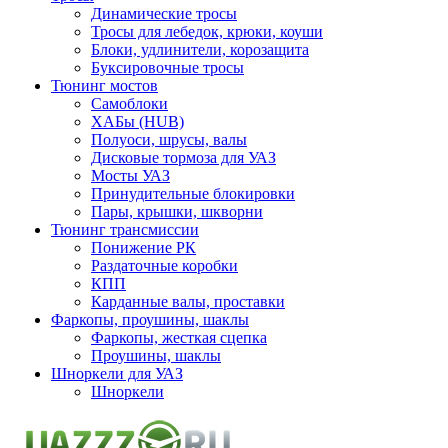
Динамические тросы
Тросы для лебедок, крюки, коуши
Блоки, удлинители, корозащита
Буксировочные тросы
Тюнинг мостов
Самоблоки
ХАБы (HUB)
Полуоси, шрусы, валы
Дисковые тормоза для УАЗ
Мосты УАЗ
Принудительные блокировки
Пары, крышки, шкворни
Тюнинг трансмиссии
Понижение РК
Раздаточные коробки
КПП
Карданные валы, проставки
Фаркопы, проушины, шаклы
Фаркопы, жесткая сцепка
Проушины, шаклы
Шноркели для УАЗ
Шноркели