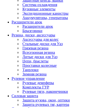
Защитные кейсы, ящики
Система охлаждения
Кузовные элементы
Экспедиционные канистры
Аккумуляторы, генераторы
Расширители арок
Расширители арок
Брызговики
Резина, диски, аксессуары
Аксессуары для колес
Стальные диски для Уаз
Грязевая резина
Всесезонная резина
Литые диски для Уаз
Цепи, браслеты
Проставки колесные
Таирлоки
Зимняя резина
Рулевое управление
Рулевые демпферы
Комплекты ГУР
Рулевые тяги, наконечники
Силовая защита
Защита кузова, окон, оптики
Защита рулевых тяг, картера