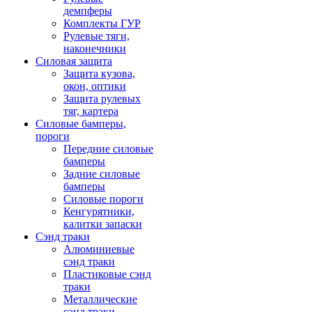
демпферы
Комплекты ГУР
Рулевые тяги,
наконечники
Силовая защита
Защита кузова,
окон, оптики
Защита рулевых
тяг, картера
Силовые бамперы,
пороги
Передние силовые
бамперы
Задние силовые
бамперы
Силовые пороги
Кенгурятники,
калитки запаски
Сэнд траки
Алюминиевые
сэнд траки
Пластиковые сэнд
траки
Металлические
сэнд траки