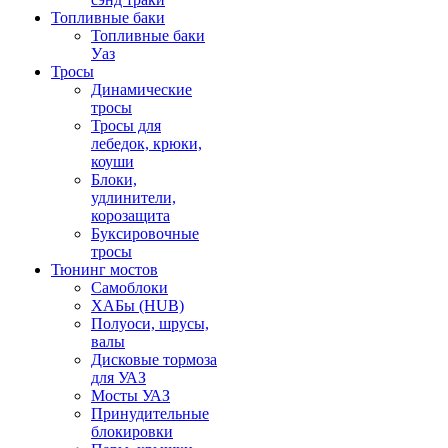
Топливные баки
Топливные баки
Уаз
Тросы
Динамические
тросы
Тросы для
лебедок, крюки,
коуши
Блоки,
удлинители,
корозащита
Буксировочные
тросы
Тюнинг мостов
Самоблоки
ХАБы (HUB)
Полуоси, шрусы,
валы
Дисковые тормоза
для УАЗ
Мосты УАЗ
Принудительные
блокировки