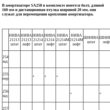
В амортизаторе SA258 в комплекте имеется болт, длиной
160 мм и дистанционная втулка шириной 20 мм, они
служат для перемещения крепления амортизатора.
НИВА
НИВА
НИВА
НИВА
НИВА
НИВА
ШНИВА
ШНИ
21213
21213
21214
21214
21214М
21214М
штат
лиф
штат
лифт
штат
лифт
штат
лифт
254
зад
255
+
+
+
пер
256
+
+
зад
257