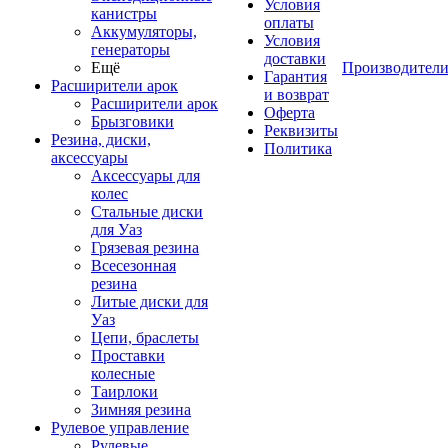
Условия
канистры
оплаты
Аккумуляторы,
Условия
генераторы
доставки
Ещё
Производител
Гарантия
Расширители арок
и возврат
Расширители арок
Оферта
Брызговики
Реквизиты
Резина, диски,
Политика
аксессуары
Аксессуары для
колес
Стальные диски
для Уаз
Грязевая резина
Всесезонная
резина
Литые диски для
Уаз
Цепи, браслеты
Проставки
колесные
Таирлоки
Зимняя резина
Рулевое управление
Рулевые