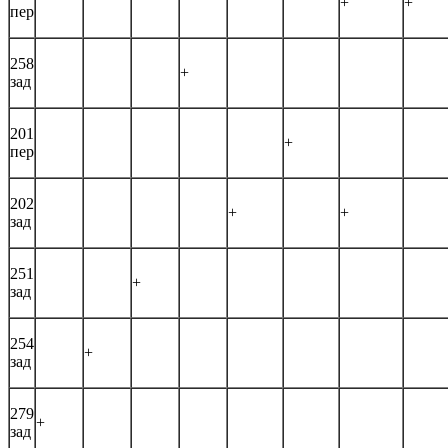
+
+
пер
258
+
зад
201
+
пер
202
+
+
зад
251
+
зад
254
+
зад
279
+
зад