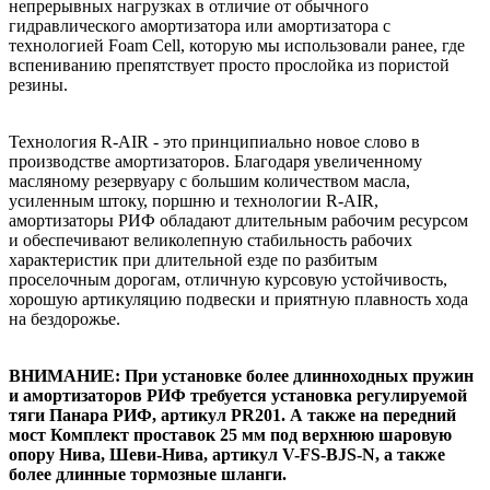
непрерывных нагрузках в отличие от обычного
гидравлического амортизатора или амортизатора с
технологией Foam Cell, которую мы использовали ранее, где
вспениванию препятствует просто прослойка из пористой
резины.
Технология R-AIR - это принципиально новое слово в
производстве амортизаторов. Благодаря увеличенному
масляному резервуару с большим количеством масла,
усиленным штоку, поршню и технологии R-AIR,
амортизаторы РИФ обладают длительным рабочим ресурсом
и обеспечивают великолепную стабильность рабочих
характеристик при длительной езде по разбитым
проселочным дорогам, отличную курсовую устойчивость,
хорошую артикуляцию подвески и приятную плавность хода
на бездорожье.
ВНИМАНИЕ: При установке более длинноходных пружин
и амортизаторов РИФ требуется установка регулируемой
тяги Панара РИФ, артикул PR201. А также на передний
мост Комплект проставок 25 мм под верхнюю шаровую
опору Нива, Шеви-Нива, артикул V-FS-BJS-N, а также
более длинные тормозные шланги.