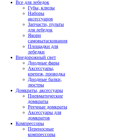
Все для лебедок
Губы, клюзы
Наборы
аксессуаров
Запчасти, пульты
для лебедок
Якори
самовытаскивания
Площадки для
лебедки
Внедорожный свет
Диодные фары
Аксессуары,
крепеж, проводка
Диодные балки,
люстры
Домкраты, аксессуары
Пневматические
домкраты
Реечные домкраты
Аксессуары для
домкратов
Компрессоры
Переносные
компрессоры