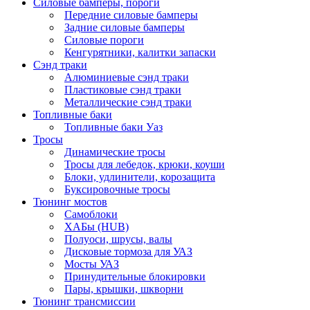
Силовые бамперы, пороги
Передние силовые бамперы
Задние силовые бамперы
Силовые пороги
Кенгурятники, калитки запаски
Сэнд траки
Алюминиевые сэнд траки
Пластиковые сэнд траки
Металлические сэнд траки
Топливные баки
Топливные баки Уаз
Тросы
Динамические тросы
Тросы для лебедок, крюки, коуши
Блоки, удлинители, корозащита
Буксировочные тросы
Тюнинг мостов
Самоблоки
ХАБы (HUB)
Полуоси, шрусы, валы
Дисковые тормоза для УАЗ
Мосты УАЗ
Принудительные блокировки
Пары, крышки, шкворни
Тюнинг трансмиссии