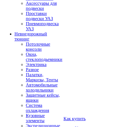
Аксессуары для
подвески
Проставки
подвески УАЗ
Пневмоподвеска
УАЗ
Невнедорожный
тюнинг
Потолочные
консоли
Окна,
стеклоподьемники
Электрика
Разное
Палатки,
Маркизы, Тенты
Автомобильные
холодильники
Защитные кейсы,
ящики
Система
охлаждения
Кузовные
Как купить
элементы
Экспедиционные