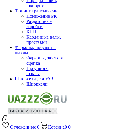
Пары, крышки,
шкворни
Тюнинг трансмиссии
Понижение РК
Раздаточные
коробки
КПП
Карданные валы,
проставки
Фаркопы, проушины,
шаклы
Фаркопы, жесткая
сцепка
Проушины,
шаклы
Шноркели для УАЗ
Шноркели
Отложенные
0
Корзина
0
0