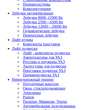
Пневмосистемы
Комплектующие
Лебедки автомобильные
Лебедки 8000–11900 lbs
Лебедки 2500—6500 lbs
Лебедки 12000—20000 lbs
Гидравлические лебедки
Переносные лебедки
Лифт кузова
Комплекты проставок
Лифт подвески
Лифт - комплекты подвески
Амортизаторы для УАЗ
Рессоры и пружины УАЗ
Аксессуары для подвески
Проставки подвески УАЗ
Пневмоподвеска УАЗ
Невнедорожный тюнинг
Потолочные консоли
Окна, стеклоподьемники
Электрика
Разное
Палатки, Маркизы, Тенты
Автомобильные холодильники