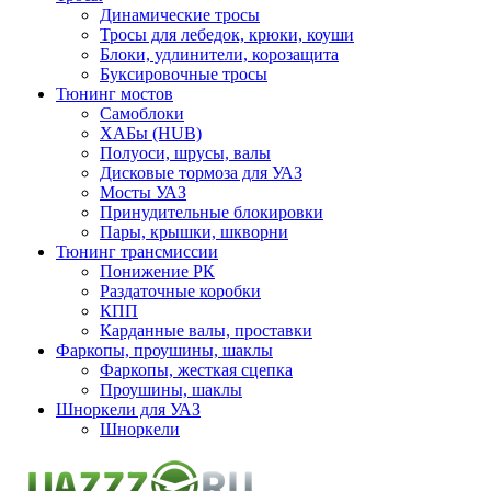
Динамические тросы
Тросы для лебедок, крюки, коуши
Блоки, удлинители, корозащита
Буксировочные тросы
Тюнинг мостов
Самоблоки
ХАБы (HUB)
Полуоси, шрусы, валы
Дисковые тормоза для УАЗ
Мосты УАЗ
Принудительные блокировки
Пары, крышки, шкворни
Тюнинг трансмиссии
Понижение РК
Раздаточные коробки
КПП
Карданные валы, проставки
Фаркопы, проушины, шаклы
Фаркопы, жесткая сцепка
Проушины, шаклы
Шноркели для УАЗ
Шноркели