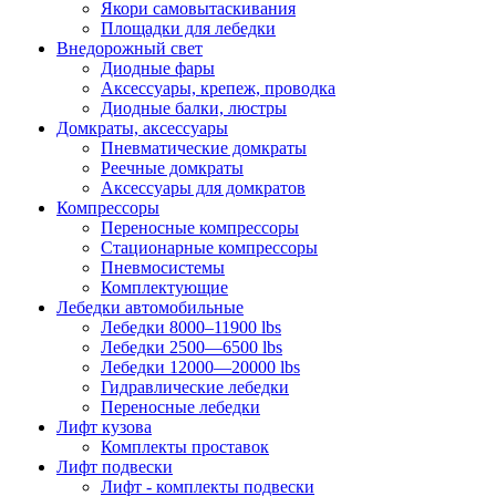
Якори самовытаскивания
Площадки для лебедки
Внедорожный свет
Диодные фары
Аксессуары, крепеж, проводка
Диодные балки, люстры
Домкраты, аксессуары
Пневматические домкраты
Реечные домкраты
Аксессуары для домкратов
Компрессоры
Переносные компрессоры
Стационарные компрессоры
Пневмосистемы
Комплектующие
Лебедки автомобильные
Лебедки 8000–11900 lbs
Лебедки 2500—6500 lbs
Лебедки 12000—20000 lbs
Гидравлические лебедки
Переносные лебедки
Лифт кузова
Комплекты проставок
Лифт подвески
Лифт - комплекты подвески