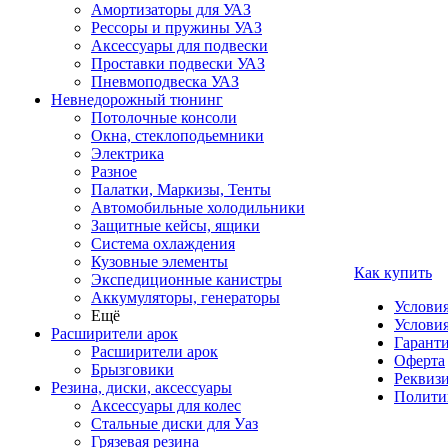
Амортизаторы для УАЗ
Рессоры и пружины УАЗ
Аксессуары для подвески
Проставки подвески УАЗ
Пневмоподвеска УАЗ
Невнедорожный тюнинг
Потолочные консоли
Окна, стеклоподьемники
Электрика
Разное
Палатки, Маркизы, Тенты
Автомобильные холодильники
Защитные кейсы, ящики
Система охлаждения
Кузовные элементы
Как купить
Экспедиционные канистры
Аккумуляторы, генераторы
Услови
Ещё
Условия
Расширители арок
Гаранти
Расширители арок
Оферта
Брызговики
Реквиз
Резина, диски, аксессуары
Полити
Аксессуары для колес
Стальные диски для Уаз
Грязевая резина