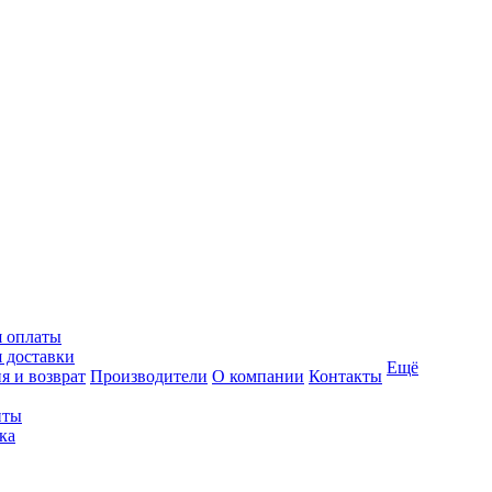
я оплаты
 доставки
Ещё
я и возврат
Производители
О компании
Контакты
иты
ка