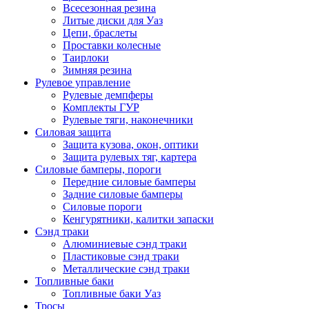
Всесезонная резина
Литые диски для Уаз
Цепи, браслеты
Проставки колесные
Таирлоки
Зимняя резина
Рулевое управление
Рулевые демпферы
Комплекты ГУР
Рулевые тяги, наконечники
Силовая защита
Защита кузова, окон, оптики
Защита рулевых тяг, картера
Силовые бамперы, пороги
Передние силовые бамперы
Задние силовые бамперы
Силовые пороги
Кенгурятники, калитки запаски
Сэнд траки
Алюминиевые сэнд траки
Пластиковые сэнд траки
Металлические сэнд траки
Топливные баки
Топливные баки Уаз
Тросы