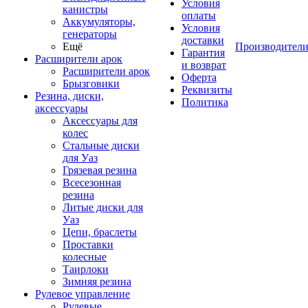
Условия
канистры
оплаты
Аккумуляторы,
Условия
генераторы
доставки
Ещё
Производител
Гарантия
Расширители арок
и возврат
Расширители арок
Оферта
Брызговики
Реквизиты
Резина, диски,
Политика
аксессуары
Аксессуары для
колес
Стальные диски
для Уаз
Грязевая резина
Всесезонная
резина
Литые диски для
Уаз
Цепи, браслеты
Проставки
колесные
Таирлоки
Зимняя резина
Рулевое управление
Рулевые