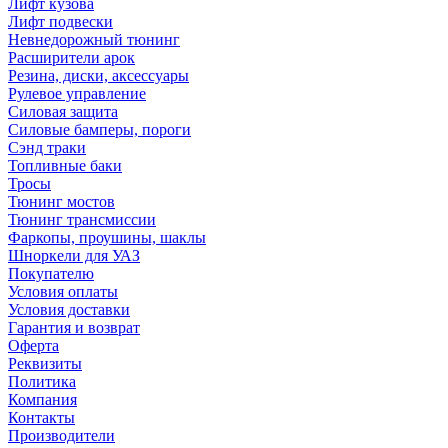
Лифт кузова
Лифт подвески
Невнедорожный тюнинг
Расширители арок
Резина, диски, аксессуары
Рулевое управление
Силовая защита
Силовые бамперы, пороги
Сэнд траки
Топливные баки
Тросы
Тюнинг мостов
Тюнинг трансмиссии
Фаркопы, проушины, шаклы
Шноркели для УАЗ
Покупателю
Условия оплаты
Условия доставки
Гарантия и возврат
Оферта
Реквизиты
Политика
Компания
Контакты
Производители