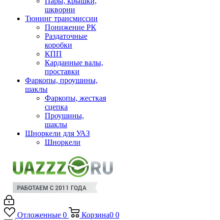
Пары, крышки,
шкворни
Тюнинг трансмиссии
Понижение РК
Раздаточные
коробки
КПП
Карданные валы,
проставки
Фаркопы, проушины,
шаклы
Фаркопы, жесткая
сцепка
Проушины,
шаклы
Шноркели для УАЗ
Шноркели
Отложенные
0
Корзина
0
0