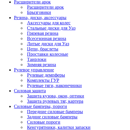
Расширители арок
Расширители арок
Брызговики
Резина, диски, аксессуары
Аксессуары для колес
Стальные диски для Уаз
Грязевая резина
Всесезонная резина
Литые диски для Уаз
Цепи, браслеты
Проставки колесные
Таирлоки
Зимняя резина
Рулевое управление
Рулевые демпферы
Комплекты ГУР
Рулевые тяги, наконечники
Силовая защита
Защита кузова, окон, оптики
Защита рулевых тяг, картера
Силовые бамперы, пороги
Передние силовые бамперы
Задние силовые бамперы
Силовые пороги
Кенгурятники, калитки запаски