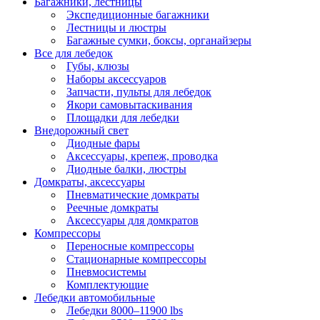
Багажники, лестницы
Экспедиционные багажники
Лестницы и люстры
Багажные сумки, боксы, органайзеры
Все для лебедок
Губы, клюзы
Наборы аксессуаров
Запчасти, пульты для лебедок
Якори самовытаскивания
Площадки для лебедки
Внедорожный свет
Диодные фары
Аксессуары, крепеж, проводка
Диодные балки, люстры
Домкраты, аксессуары
Пневматические домкраты
Реечные домкраты
Аксессуары для домкратов
Компрессоры
Переносные компрессоры
Стационарные компрессоры
Пневмосистемы
Комплектующие
Лебедки автомобильные
Лебедки 8000–11900 lbs