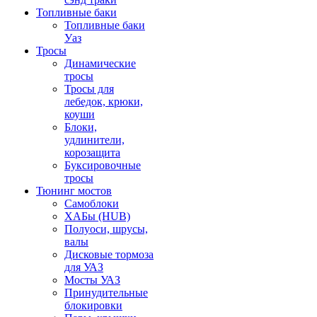
Топливные баки
Топливные баки
Уаз
Тросы
Динамические
тросы
Тросы для
лебедок, крюки,
коуши
Блоки,
удлинители,
корозащита
Буксировочные
тросы
Тюнинг мостов
Самоблоки
ХАБы (HUB)
Полуоси, шрусы,
валы
Дисковые тормоза
для УАЗ
Мосты УАЗ
Принудительные
блокировки