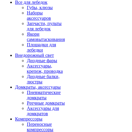
Все для лебедок
Губы, клюзы
Наборы
аксессуаров
Запчасти, пульты
для лебедок
Якори
самовытаскивания
Площадки для
лебедки
Внедорожный свет
Диодные фары
Аксессуары,
крепеж, проводка
Диодные балки,
люстры
Домкраты, аксессуары
Пневматические
домкраты
Реечные домкраты
Аксессуары для
домкратов
Компрессоры
Переносные
компрессоры