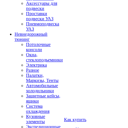
Аксессуары для
подвески
Проставки
подвески УАЗ
Пневмоподвеска
УАЗ
Невнедорожный
тюнинг
Потолочные
консоли
Окна,
стеклоподьемники
Электрика
Разное
Палатки,
Маркизы, Тенты
Автомобильные
холодильники
Защитные кейсы,
ящики
Система
охлаждения
Кузовные
Как купить
элементы
Экспедиционные