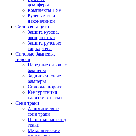
демпферы
Комплекты ГУР
Рулевые тяги,
наконечники
Силовая защита
Защита кузова,
окон, оптики
Защита рулевых
тяг, картера
Силовые бамперы,
пороги
Передние силовые
бамперы
Задние силовые
бамперы
Силовые пороги
Кенгурятники,
калитки запаски
Сэнд траки
Алюминиевые
сэнд траки
Пластиковые сэнд
траки
Металлические
сэнд траки