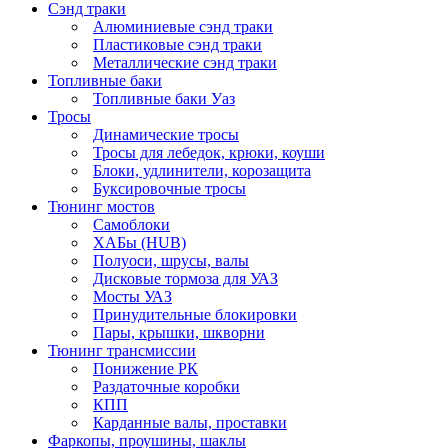
Сэнд траки
Алюминиевые сэнд траки
Пластиковые сэнд траки
Металлические сэнд траки
Топливные баки
Топливные баки Уаз
Тросы
Динамические тросы
Тросы для лебедок, крюки, коуши
Блоки, удлинители, корозащита
Буксировочные тросы
Тюнинг мостов
Самоблоки
ХАБы (HUB)
Полуоси, шрусы, валы
Дисковые тормоза для УАЗ
Мосты УАЗ
Принудительные блокировки
Пары, крышки, шкворни
Тюнинг трансмиссии
Понижение РК
Раздаточные коробки
КПП
Карданные валы, проставки
Фаркопы, проушины, шаклы