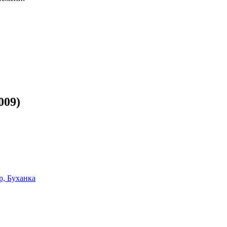
009)
р, Буханка