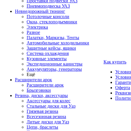
Проставки подвески УАЗ
Пневмоподвеска УАЗ
Невнедорожный тюнинг
Потолочные консоли
Окна, стеклоподьемники
Электрика
Разное
Палатки, Маркизы, Тенты
Автомобильные холодильники
Защитные кейсы, ящики
Система охлаждения
Кузовные элементы
Как купить
Экспедиционные канистры
Аккумуляторы, генераторы
Услови
Ещё
Условия
Расширители арок
Гаранти
Расширители арок
Оферта
Брызговики
Реквиз
Резина, диски, аксессуары
Полити
Аксессуары для колес
Стальные диски для Уаз
Грязевая резина
Всесезонная резина
Литые диски для Уаз
Цепи, браслеты