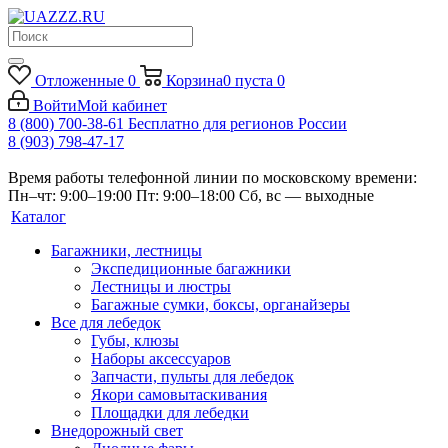
Отложенные
0
Корзина
0
пуста
0
Войти
Мой кабинет
8 (800) 700-38-61
Бесплатно для регионов России
8 (903) 798-47-17
Время работы телефонной линии по московскому времени:
Пн–чт: 9:00–19:00
Пт: 9:00–18:00
Сб, вс — выходные
Каталог
Багажники, лестницы
Экспедиционные багажники
Лестницы и люстры
Багажные сумки, боксы, органайзеры
Все для лебедок
Губы, клюзы
Наборы аксессуаров
Запчасти, пульты для лебедок
Якори самовытаскивания
Площадки для лебедки
Внедорожный свет