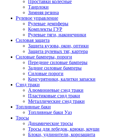
Проставки колесные
Таирлоки
Зимняя резина
Рулевое управление
Рулевые демпферы
Комплекты ГУР
Рулевые тяги, наконечники
Силовая защита
Защита кузова, окон, оптики
Защита рулевых тяг, картера
Силовые бамперы, пороги
Передние силовые бамперы
Задние силовые бамперы
Силовые пороги
Кенгурятники, калитки запаски
Сэнд траки
Алюминиевые сэнд траки
Пластиковые сэнд траки
Металлические сэнд траки
Топливные баки
Топливные баки Уаз
Тросы
Динамические тросы
Тросы для лебедок, крюки, коуши
Блоки, удлинители, корозащита