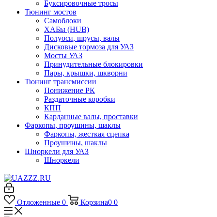
Буксировочные тросы
Тюнинг мостов
Самоблоки
ХАБы (HUB)
Полуоси, шрусы, валы
Дисковые тормоза для УАЗ
Мосты УАЗ
Принудительные блокировки
Пары, крышки, шкворни
Тюнинг трансмиссии
Понижение РК
Раздаточные коробки
КПП
Карданные валы, проставки
Фаркопы, проушины, шаклы
Фаркопы, жесткая сцепка
Проушины, шаклы
Шноркели для УАЗ
Шноркели
Отложенные
0
Корзина
0
0