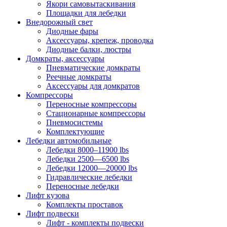
Якори самовытаскивания
Площадки для лебедки
Внедорожный свет
Диодные фары
Аксессуары, крепеж, проводка
Диодные балки, люстры
Домкраты, аксессуары
Пневматические домкраты
Реечные домкраты
Аксессуары для домкратов
Компрессоры
Переносные компрессоры
Стационарные компрессоры
Пневмосистемы
Комплектующие
Лебедки автомобильные
Лебедки 8000–11900 lbs
Лебедки 2500—6500 lbs
Лебедки 12000—20000 lbs
Гидравлические лебедки
Переносные лебедки
Лифт кузова
Комплекты проставок
Лифт подвески
Лифт - комплекты подвески