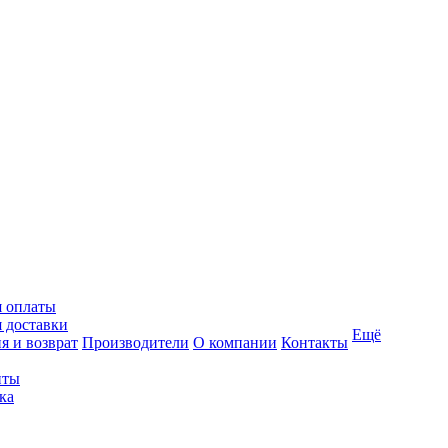
я оплаты
 доставки
Ещё
я и возврат
Производители
О компании
Контакты
иты
ка