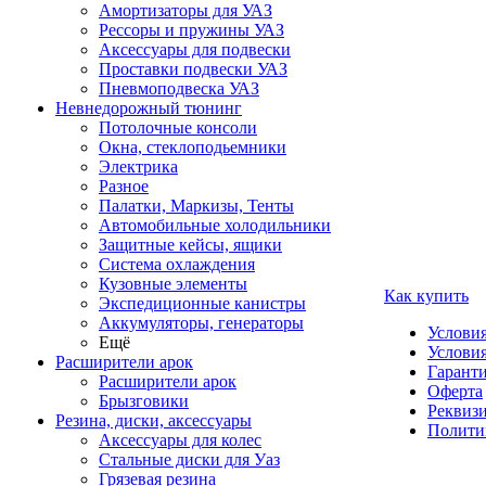
Амортизаторы для УАЗ
Рессоры и пружины УАЗ
Аксессуары для подвески
Проставки подвески УАЗ
Пневмоподвеска УАЗ
Невнедорожный тюнинг
Потолочные консоли
Окна, стеклоподьемники
Электрика
Разное
Палатки, Маркизы, Тенты
Автомобильные холодильники
Защитные кейсы, ящики
Система охлаждения
Кузовные элементы
Как купить
Экспедиционные канистры
Аккумуляторы, генераторы
Услови
Ещё
Условия
Расширители арок
Гаранти
Расширители арок
Оферта
Брызговики
Реквиз
Резина, диски, аксессуары
Полити
Аксессуары для колес
Стальные диски для Уаз
Грязевая резина