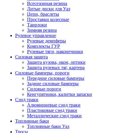
Всесезонная резина
Литые диски для Уаз
Цепи, браслеты
Проставки колесные
Таирлоки
Зимняя резина
Рулевое управление
Рулевые демпферы
Комплекты ГУР
Рулевые тяги, наконечники
Силовая защита
Защита кузова, окон, оптики
Защита рулевых тяг, картера
Силовые бамперы, пороги
Передние силовые бамперы
Задние силовые бамперы
Силовые пороги
Кенгурятники, калитки запаски
Сэнд траки
Алюминиевые сэнд траки
Пластиковые сэнд траки
Металлические сэнд траки
Топливные баки
Топливные баки Уаз
Тросы