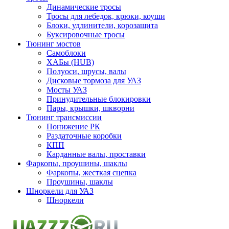
Динамические тросы
Тросы для лебедок, крюки, коуши
Блоки, удлинители, корозащита
Буксировочные тросы
Тюнинг мостов
Самоблоки
ХАБы (HUB)
Полуоси, шрусы, валы
Дисковые тормоза для УАЗ
Мосты УАЗ
Принудительные блокировки
Пары, крышки, шкворни
Тюнинг трансмиссии
Понижение РК
Раздаточные коробки
КПП
Карданные валы, проставки
Фаркопы, проушины, шаклы
Фаркопы, жесткая сцепка
Проушины, шаклы
Шноркели для УАЗ
Шноркели