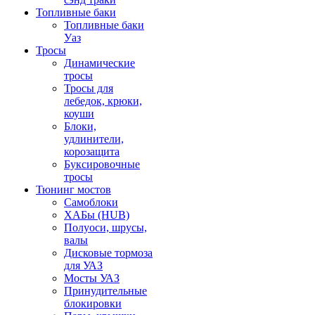
Топливные баки
Топливные баки
Уаз
Тросы
Динамические
тросы
Тросы для
лебедок, крюки,
коуши
Блоки,
удлинители,
корозащита
Буксировочные
тросы
Тюнинг мостов
Самоблоки
ХАБы (HUB)
Полуоси, шрусы,
валы
Дисковые тормоза
для УАЗ
Мосты УАЗ
Принудительные
блокировки