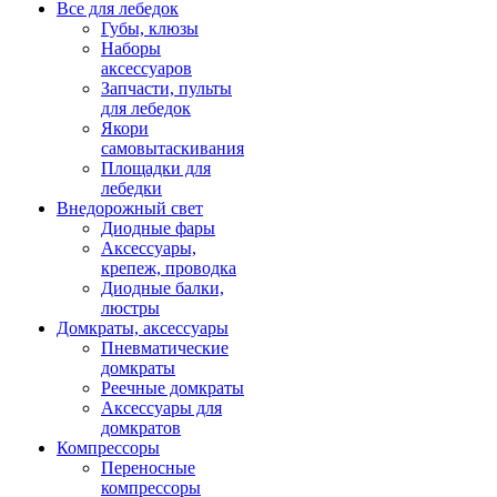
Все для лебедок
Губы, клюзы
Наборы
аксессуаров
Запчасти, пульты
для лебедок
Якори
самовытаскивания
Площадки для
лебедки
Внедорожный свет
Диодные фары
Аксессуары,
крепеж, проводка
Диодные балки,
люстры
Домкраты, аксессуары
Пневматические
домкраты
Реечные домкраты
Аксессуары для
домкратов
Компрессоры
Переносные
компрессоры