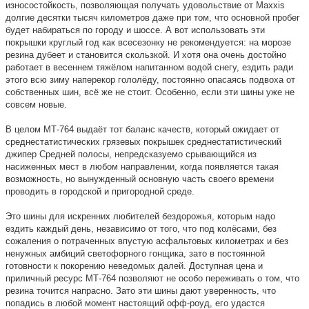
износостойкость, позволяющая получать удовольствие от Maxxis
долгие десятки тысяч километров даже при том, что основной пробег
будет набираться по городу и шоссе. А вот использовать эти
покрышки круглый год как всесезонку не рекомендуется: на морозе
резина дубеет и становится скользкой. И хотя она очень достойно
работает в весеннем тяжёлом напитанном водой снегу, ездить ради
этого всю зиму наперекор гололёду, постоянно опасаясь подвоха от
собственных шин, всё же не стоит. Особенно, если эти шины уже не
совсем новые.
В целом МТ-764 выдаёт тот баланс качеств, который ожидает от
среднестатистических грязевых покрышек среднестатистический
джипер Средней полосы, непредсказуемо срывающийся из
насиженных мест в любом направлении, когда появляется такая
возможность, но вынужденный основную часть своего времени
проводить в городской и пригородной среде.
Это шины для искренних любителей бездорожья, которым надо
ездить каждый день, независимо от того, что под колёсами, без
сожаления о потраченных впустую асфальтовых километрах и без
ненужных амбиций светофорного гонщика, зато в постоянной
готовности к покорению неведомых далей. Доступная цена и
приличный ресурс МТ-764 позволяют не особо переживать о том, что
резина точится напрасно. Зато эти шины дают уверенность, что
попадись в любой момент настоящий офф-роуд, его удастся