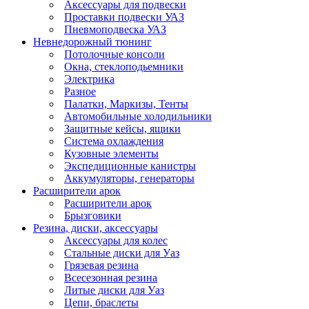
Аксессуары для подвески
Проставки подвески УАЗ
Пневмоподвеска УАЗ
Невнедорожный тюнинг
Потолочные консоли
Окна, стеклоподьемники
Электрика
Разное
Палатки, Маркизы, Тенты
Автомобильные холодильники
Защитные кейсы, ящики
Система охлаждения
Кузовные элементы
Экспедиционные канистры
Аккумуляторы, генераторы
Расширители арок
Расширители арок
Брызговики
Резина, диски, аксессуары
Аксессуары для колес
Стальные диски для Уаз
Грязевая резина
Всесезонная резина
Литые диски для Уаз
Цепи, браслеты