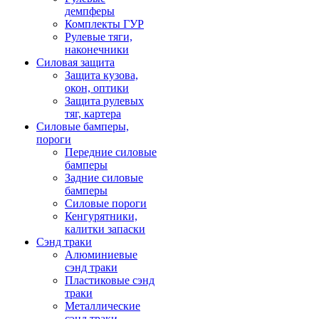
демпферы
Комплекты ГУР
Рулевые тяги,
наконечники
Силовая защита
Защита кузова,
окон, оптики
Защита рулевых
тяг, картера
Силовые бамперы,
пороги
Передние силовые
бамперы
Задние силовые
бамперы
Силовые пороги
Кенгурятники,
калитки запаски
Сэнд траки
Алюминиевые
сэнд траки
Пластиковые сэнд
траки
Металлические
сэнд траки