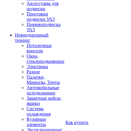
Аксессуары для
подвески
Проставки
подвески УАЗ
Пневмоподвеска
УАЗ
Невнедорожный
тюнинг
Потолочные
консоли
Окна,
стеклоподьемники
Электрика
Разное
Палатки,
Маркизы, Тенты
Автомобильные
холодильники
Защитные кейсы,
ящики
Система
охлаждения
Кузовные
Как купить
элементы
Экспедиционные