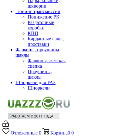
Пары, крышки,
шкворни
Тюнинг трансмиссии
Понижение РК
Раздаточные
коробки
КПП
Карданные валы,
проставки
Фаркопы, проушины,
шаклы
Фаркопы, жесткая
сцепка
Проушины,
шаклы
Шноркели для УАЗ
Шноркели
Отложенные
0
Корзина
0
0