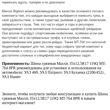
переехать вдоль, поперек и по диагонали.
Maxxis Bighorn можно рекомендовать в качестве основного летнего
комплекта тем, кто каждые выходные выбирается помесить грязь в
своё удовольствие, а также туристам, рыбакам и другим любителям
забираться в глушь. Тем, кто часто ездит в горы и регулярно
преодолевает сотни километров отсыпанных щебёнкой грейдеров.
Они вполне подойдут спортсменам-любителям, особенно если они
выступают не в экстремальных трофи, а в клубных гонках,
ориентировании или даже ралли-рейдах. Также MT-764 это неплохой
бюджетный вариант для тех, кому надо собрать третий комплект в
дополнение к «лету» и «зиме» ради периодического решения
достаточно сложных и специфических внедорожных задач.
Применимость:
Шина грязевая Maxxis 35x12,5R17 119Q MT-
764 8PR рекомендована для установки и использования на
автомобили: УАЗ 469, УАЗ Патриот, УАЗ Буханка (2206/452) ,
УАЗ Hunter
Звоните, чтобы получить любые консультации и купить Шина
грязевая Maxxis 35x12,5R17 119Q MT-764 8PR в нашем
интернет-магазине!