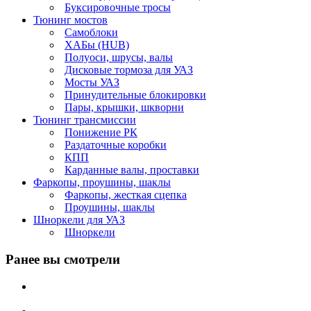
Буксировочные тросы
Тюнинг мостов
Самоблоки
ХАБы (HUB)
Полуоси, шрусы, валы
Дисковые тормоза для УАЗ
Мосты УАЗ
Принудительные блокировки
Пары, крышки, шкворни
Тюнинг трансмиссии
Понижение РК
Раздаточные коробки
КПП
Карданные валы, проставки
Фаркопы, проушины, шаклы
Фаркопы, жесткая сцепка
Проушины, шаклы
Шноркели для УАЗ
Шноркели
Ранее вы смотрели