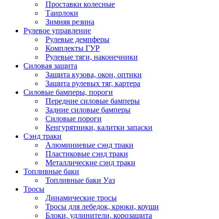
Проставки колесные
Таирлоки
Зимняя резина
Рулевое управление
Рулевые демпферы
Комплекты ГУР
Рулевые тяги, наконечники
Силовая защита
Защита кузова, окон, оптики
Защита рулевых тяг, картера
Силовые бамперы, пороги
Передние силовые бамперы
Задние силовые бамперы
Силовые пороги
Кенгурятники, калитки запаски
Сэнд траки
Алюминиевые сэнд траки
Пластиковые сэнд траки
Металлические сэнд траки
Топливные баки
Топливные баки Уаз
Тросы
Динамические тросы
Тросы для лебедок, крюки, коуши
Блоки, удлинители, корозащита