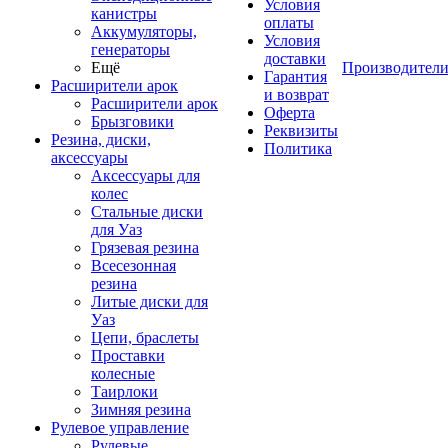
Условия
канистры
оплаты
Аккумуляторы,
Условия
генераторы
доставки
Ещё
Производител
Гарантия
Расширители арок
и возврат
Расширители арок
Оферта
Брызговики
Реквизиты
Резина, диски,
Политика
аксессуары
Аксессуары для
колес
Стальные диски
для Уаз
Грязевая резина
Всесезонная
резина
Литые диски для
Уаз
Цепи, браслеты
Проставки
колесные
Таирлоки
Зимняя резина
Рулевое управление
Рулевые