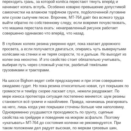
переходить грань, за которой колёса перестают тянуть вперёд и
начинают копать вглубь. Особенно коварно превышение допустимой
самоочистки на влажном торфяном грунте, подболоченной луговине
или сухом сыпучем песке. Впрочем, МТ-764 даёт без всякого труда
выйти обратно по собственному следу, если вовремя почувствовать,
что машина перестала ехать: ненаправленный рисунок работает
совершенно одинаково что вперёд, что назад.
В глубоких колеях резина уверенно едет, пока хватает дорожного
просвета, а если получается двигаться, опираясь чуть вывернутыми
колёсами на стенки и не теряя скорости, то и дальше. Но выходит из
колеи она неохотно. И это свойство стоит обязательно учитывать,
выбирая путь через сложный участок, разбитый тяжёлыми
грузовиками и тракторами.
На шоссе Bighorn ведет себя предсказуемо и при этом совершенно
ожидаемо гудит. Но пока резина относительно новая, гул покрышек по
громкости и тембру скорее ласкает слух, нежели раздражает. По
мере износа протектора ситуация постепенно меняется: шум резины
становится всё громче и назойливее. Правда, начинаешь реагировать
на него, лишь когда уже покрышки сточены больше чем наполовину.
Одновременно ухудшаются проходимость по грунту, сцепные
свойства на грейдере и поведение на мокром асфальте. Поэтому
«укатывать» MT-764 до состояния коленки не рекомендуется. При
таком положении дел радует высокая, по меркам грязевых шин,