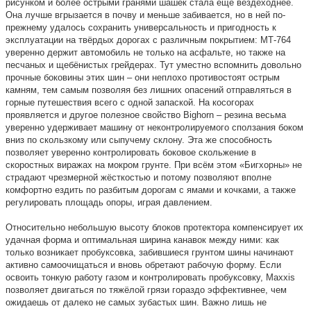
рисунком и более острыми гранями шашек стала ещё вездеходнее.
Она лучше вгрызается в почву и меньше забивается, но в ней по-
прежнему удалось сохранить универсальность и пригодность к
эксплуатации на твёрдых дорогах с различным покрытием: МТ-764
уверенно держит автомобиль не только на асфальте, но также на
песчаных и щебёнистых грейдерах. Тут уместно вспомнить довольно
прочные боковины этих шин – они неплохо противостоят острым
камням, тем самым позволяя без лишних опасений отправляться в
горные путешествия всего с одной запаской. На косогорах
проявляется и другое полезное свойство Bighorn – резина весьма
уверенно удерживает машину от неконтролируемого сползания боком
вниз по скользкому или сыпучему склону. Эта же способность
позволяет уверенно контролировать боковое скольжение в
скоростных виражах на мокром грунте. При всём этом «Бигхорны» не
страдают чрезмерной жёсткостью и потому позволяют вполне
комфортно ездить по разбитым дорогам с ямами и кочками, а также
регулировать площадь опоры, играя давлением.
Относительно небольшую высоту блоков протектора компенсирует их
удачная форма и оптимальная ширина канавок между ними: как
только возникает пробуксовка, забившиеся грунтом шины начинают
активно самоочищаться и вновь обретают рабочую форму. Если
освоить тонкую работу газом и контролировать пробуксовку, Maxxis
позволяет двигаться по тяжёлой грязи гораздо эффективнее, чем
ожидаешь от далеко не самых зубастых шин. Важно лишь не