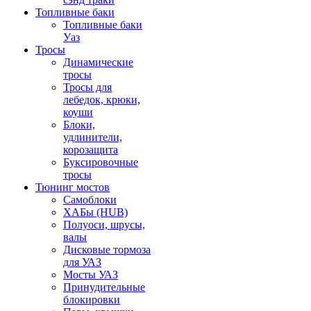
Топливные баки
Топливные баки
Уаз
Тросы
Динамические
тросы
Тросы для
лебедок, крюки,
коуши
Блоки,
удлинители,
корозащита
Буксировочные
тросы
Тюнинг мостов
Самоблоки
ХАБы (HUB)
Полуоси, шрусы,
валы
Дисковые тормоза
для УАЗ
Мосты УАЗ
Принудительные
блокировки