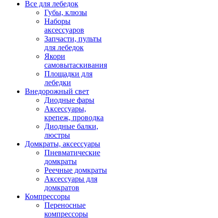
Все для лебедок
Губы, клюзы
Наборы
аксессуаров
Запчасти, пульты
для лебедок
Якори
самовытаскивания
Площадки для
лебедки
Внедорожный свет
Диодные фары
Аксессуары,
крепеж, проводка
Диодные балки,
люстры
Домкраты, аксессуары
Пневматические
домкраты
Реечные домкраты
Аксессуары для
домкратов
Компрессоры
Переносные
компрессоры