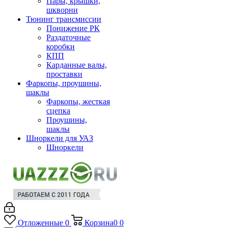
Пары, крышки,
шкворни
Тюнинг трансмиссии
Понижение РК
Раздаточные
коробки
КПП
Карданные валы,
проставки
Фаркопы, проушины,
шаклы
Фаркопы, жесткая
сцепка
Проушины,
шаклы
Шноркели для УАЗ
Шноркели
Отложенные
0
Корзина
0
0