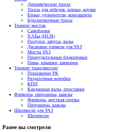
Динамические тросы
Тросы для лебедок, крюки, коуши
Блоки, удлинители, корозащита
Буксировочные тросы
Тюнинг мостов
Самоблоки
ХАБы (HUB)
Полуоси, шрусы, валы
Дисковые тормоза для УАЗ
Мосты УАЗ
Принудительные блокировки
Пары, крышки, шкворни
Тюнинг трансмиссии
Понижение РК
Раздаточные коробки
КПП
Карданные валы, проставки
Фаркопы, проушины, шаклы
Фаркопы, жесткая сцепка
Проушины, шаклы
Шноркели для УАЗ
Шноркели
Ранее вы смотрели