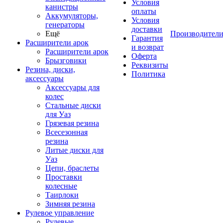
Условия
канистры
оплаты
Аккумуляторы,
Условия
генераторы
доставки
Ещё
Производител
Гарантия
Расширители арок
и возврат
Расширители арок
Оферта
Брызговики
Реквизиты
Резина, диски,
Политика
аксессуары
Аксессуары для
колес
Стальные диски
для Уаз
Грязевая резина
Всесезонная
резина
Литые диски для
Уаз
Цепи, браслеты
Проставки
колесные
Таирлоки
Зимняя резина
Рулевое управление
Рулевые