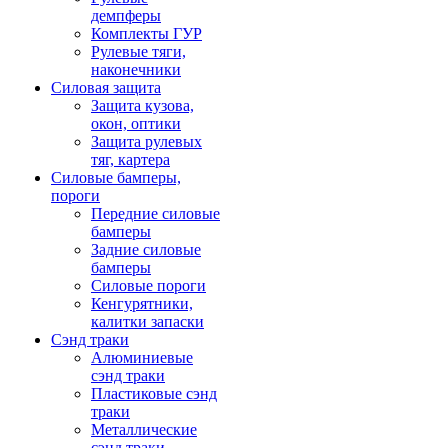
демпферы
Комплекты ГУР
Рулевые тяги,
наконечники
Силовая защита
Защита кузова,
окон, оптики
Защита рулевых
тяг, картера
Силовые бамперы,
пороги
Передние силовые
бамперы
Задние силовые
бамперы
Силовые пороги
Кенгурятники,
калитки запаски
Сэнд траки
Алюминиевые
сэнд траки
Пластиковые сэнд
траки
Металлические
сэнд траки