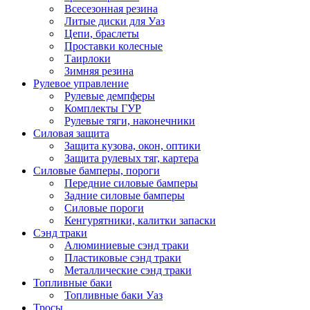
Всесезонная резина
Литые диски для Уаз
Цепи, браслеты
Проставки колесные
Таирлоки
Зимняя резина
Рулевое управление
Рулевые демпферы
Комплекты ГУР
Рулевые тяги, наконечники
Силовая защита
Защита кузова, окон, оптики
Защита рулевых тяг, картера
Силовые бамперы, пороги
Передние силовые бамперы
Задние силовые бамперы
Силовые пороги
Кенгурятники, калитки запаски
Сэнд траки
Алюминиевые сэнд траки
Пластиковые сэнд траки
Металлические сэнд траки
Топливные баки
Топливные баки Уаз
Тросы