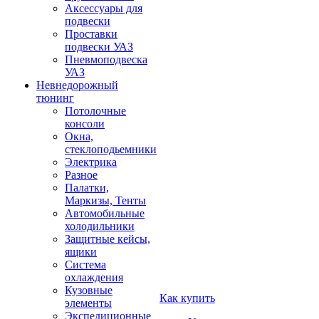
Аксессуары для
подвески
Проставки
подвески УАЗ
Пневмоподвеска
УАЗ
Невнедорожный
тюнинг
Потолочные
консоли
Окна,
стеклоподьемники
Электрика
Разное
Палатки,
Маркизы, Тенты
Автомобильные
холодильники
Защитные кейсы,
ящики
Система
охлаждения
Кузовные
Как купить
элементы
Экспедиционные