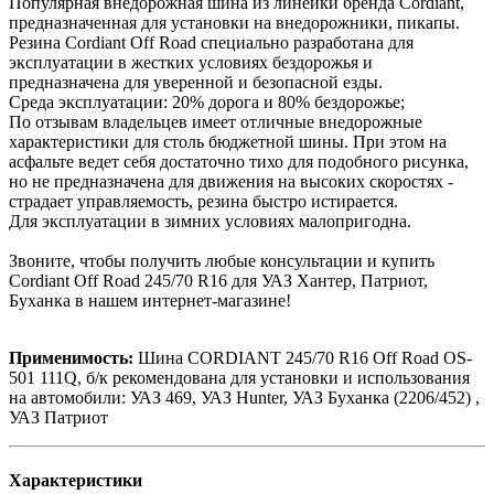
Популярная внедорожная шина из линейки бренда Cordiant,
предназначенная для установки на внедорожники, пикапы.
Резина Cordiant Off Road специально разработана для
эксплуатации в жестких условиях бездорожья и
предназначена для уверенной и безопасной езды.
Среда эксплуатации: 20% дорога и 80% бездорожье;
По отзывам владельцев имеет отличные внедорожные
характеристики для столь бюджетной шины. При этом на
асфальте ведет себя достаточно тихо для подобного рисунка,
но не предназначена для движения на высоких скоростях -
страдает управляемость, резина быстро истирается.
Для эксплуатации в зимних условиях малопригодна.
Звоните, чтобы получить любые консультации и купить
Cordiant Off Road 245/70 R16 для УАЗ Хантер, Патриот,
Буханка в нашем интернет-магазине!
Применимость:
Шина CORDIANT 245/70 R16 Off Road OS-
501 111Q, б/к рекомендована для установки и использования
на автомобили: УАЗ 469, УАЗ Hunter, УАЗ Буханка (2206/452) ,
УАЗ Патриот
Характеристики