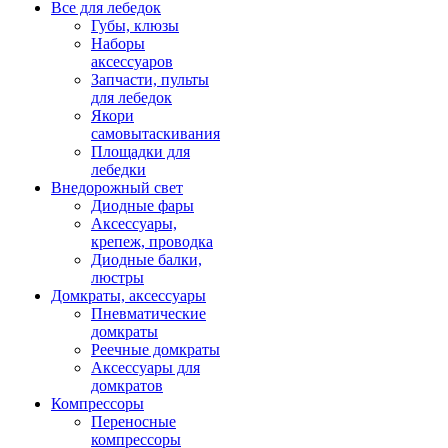
Все для лебедок
Губы, клюзы
Наборы
аксессуаров
Запчасти, пульты
для лебедок
Якори
самовытаскивания
Площадки для
лебедки
Внедорожный свет
Диодные фары
Аксессуары,
крепеж, проводка
Диодные балки,
люстры
Домкраты, аксессуары
Пневматические
домкраты
Реечные домкраты
Аксессуары для
домкратов
Компрессоры
Переносные
компрессоры