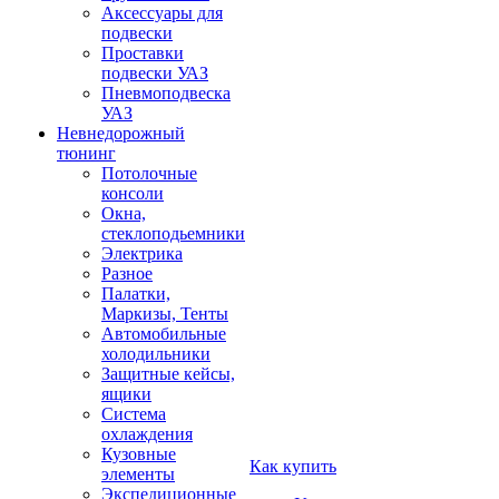
Аксессуары для
подвески
Проставки
подвески УАЗ
Пневмоподвеска
УАЗ
Невнедорожный
тюнинг
Потолочные
консоли
Окна,
стеклоподьемники
Электрика
Разное
Палатки,
Маркизы, Тенты
Автомобильные
холодильники
Защитные кейсы,
ящики
Система
охлаждения
Кузовные
Как купить
элементы
Экспедиционные