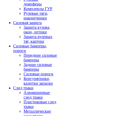
демпферы
Комплекты ГУР
Рулевые тяги,
наконечники
Силовая защита
Защита кузова,
окон, оптики
Защита рулевых
тяг, картера
Силовые бамперы,
пороги
Передние силовые
бамперы
Задние силовые
бамперы
Силовые пороги
Кенгурятники,
калитки запаски
Сэнд траки
Алюминиевые
сэнд траки
Пластиковые сэнд
траки
Металлические
сэнд траки