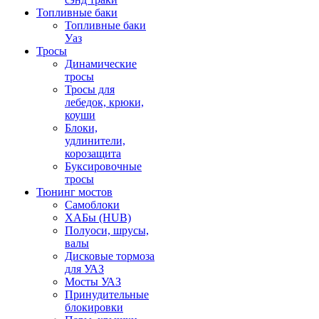
Топливные баки
Топливные баки
Уаз
Тросы
Динамические
тросы
Тросы для
лебедок, крюки,
коуши
Блоки,
удлинители,
корозащита
Буксировочные
тросы
Тюнинг мостов
Самоблоки
ХАБы (HUB)
Полуоси, шрусы,
валы
Дисковые тормоза
для УАЗ
Мосты УАЗ
Принудительные
блокировки