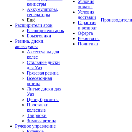
Условия
канистры
оплаты
Аккумуляторы,
Условия
генераторы
доставки
Ещё
Производител
Гарантия
Расширители арок
и возврат
Расширители арок
Оферта
Брызговики
Реквизиты
Резина, диски,
Политика
аксессуары
Аксессуары для
колес
Стальные диски
для Уаз
Грязевая резина
Всесезонная
резина
Литые диски для
Уаз
Цепи, браслеты
Проставки
колесные
Таирлоки
Зимняя резина
Рулевое управление
Рулевые