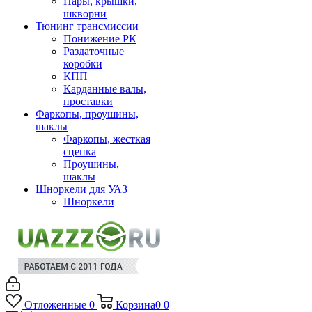
Пары, крышки,
шкворни
Тюнинг трансмиссии
Понижение РК
Раздаточные
коробки
КПП
Карданные валы,
проставки
Фаркопы, проушины,
шаклы
Фаркопы, жесткая
сцепка
Проушины,
шаклы
Шноркели для УАЗ
Шноркели
Отложенные
0
Корзина
0
0