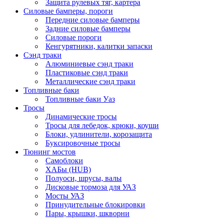
Защита рулевых тяг, картера
Силовые бамперы, пороги
Передние силовые бамперы
Задние силовые бамперы
Силовые пороги
Кенгурятники, калитки запаски
Сэнд траки
Алюминиевые сэнд траки
Пластиковые сэнд траки
Металлические сэнд траки
Топливные баки
Топливные баки Уаз
Тросы
Динамические тросы
Тросы для лебедок, крюки, коуши
Блоки, удлинители, корозащита
Буксировочные тросы
Тюнинг мостов
Самоблоки
ХАБы (HUB)
Полуоси, шрусы, валы
Дисковые тормоза для УАЗ
Мосты УАЗ
Принудительные блокировки
Пары, крышки, шкворни