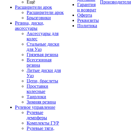
Ещё
Производител
Гарантия
Расширители арок
и возврат
Расширители арок
Оферта
Брызговики
Реквизиты
Резина, диски,
Политика
аксессуары
Аксессуары для
колес
Стальные диски
для Уаз
Грязевая резина
Всесезонная
резина
Литые диски для
Уаз
Цепи, браслеты
Проставки
колесные
Таирлоки
Зимняя резина
Рулевое управление
Рулевые
демпферы
Комплекты ГУР
Рулевые тяги,