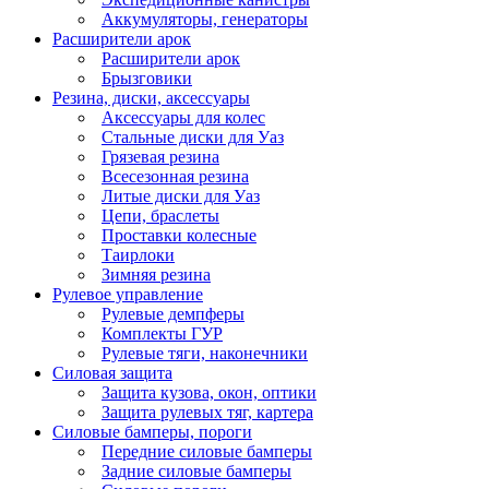
Аккумуляторы, генераторы
Расширители арок
Расширители арок
Брызговики
Резина, диски, аксессуары
Аксессуары для колес
Стальные диски для Уаз
Грязевая резина
Всесезонная резина
Литые диски для Уаз
Цепи, браслеты
Проставки колесные
Таирлоки
Зимняя резина
Рулевое управление
Рулевые демпферы
Комплекты ГУР
Рулевые тяги, наконечники
Силовая защита
Защита кузова, окон, оптики
Защита рулевых тяг, картера
Силовые бамперы, пороги
Передние силовые бамперы
Задние силовые бамперы