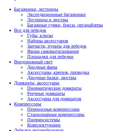
Багажники, лестницы
Экспедиционные багажники
Лестницы и люстры
Багажные сумки, боксы, органайзеры
Все для лебедок
Губы, клюзы
Наборы аксессуаров
Запчасти, пульты для лебедок
Якори самовытаскивания
Площадки для лебедки
Внедорожный свет
Диодные фары
Аксессуары, крепеж, проводка
Диодные балки, люстры
Домкраты, аксессуары
Пневматические домкраты
Реечные домкраты
Аксессуары для домкратов
Компрессоры
Переносные компрессоры
Стационарные компрессоры
Пневмосистемы
Комплектующие
Лебедки автомобильные