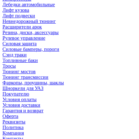
Лебедки автомобильные
Лифт кузова
Лифт подвески
Невнедорожный тюнинг
Расширители арок
Резина, диски, аксессуары
Рулевое управление
Силовая защита
Силовые бамперы, пороги
Сэнд траки
Топливные баки
Тросы
Тюнинг мостов
Тюнинг трансмиссии
Фаркопы, проушины, шаклы
Шноркели для УАЗ
Покупателю
Условия оплаты
Условия доставки
Гарантия и возврат
Оферта
Реквизиты
Политика
Компания
Контакты