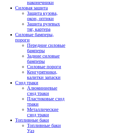
наконечники
Силовая защита
Защита кузова,
окон, оптики
Защита рулевых
тяг, картера
Силовые бамперы,
пороги
Передние силовые
бамперы
Задние силовые
бамперы
Силовые пороги
Кенгурятники,
калитки запаски
Сэнд траки
Алюминиевые
сэнд траки
Пластиковые сэнд
траки
Металлические
сэнд траки
Топливные баки
Топливные баки
Уаз