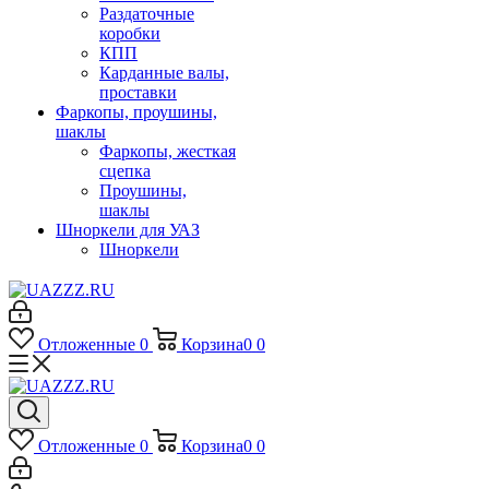
Раздаточные
коробки
КПП
Карданные валы,
проставки
Фаркопы, проушины,
шаклы
Фаркопы, жесткая
сцепка
Проушины,
шаклы
Шноркели для УАЗ
Шноркели
Отложенные
0
Корзина
0
0
Отложенные
0
Корзина
0
0