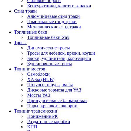
Силовые пороги
Кенгурятники, калитки запаски
Сэнд траки
Алюминиевые сэнд траки
Пластиковые сэнд траки
Металлические сэнд траки
Топливные баки
Топливные баки Уаз
Тросы
Динамические тросы
Тросы для лебедок, крюки, коуши
Блоки, удлинители, корозащита
Буксировочные тросы
Тюнинг мостов
Самоблоки
ХАБы (HUB)
Полуоси, шрусы, валы
Дисковые тормоза для УАЗ
Мосты УАЗ
Принудительные блокировки
Пары, крышки, шкворни
Тюнинг трансмиссии
Понижение РК
Раздаточные коробки
КПП