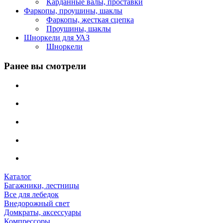
Карданные валы, проставки
Фаркопы, проушины, шаклы
Фаркопы, жесткая сцепка
Проушины, шаклы
Шноркели для УАЗ
Шноркели
Ранее вы смотрели
Каталог
Багажники, лестницы
Все для лебедок
Внедорожный свет
Домкраты, аксессуары
Компрессоры