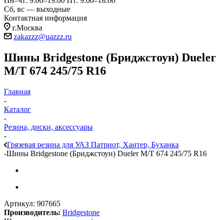
Пн–чт: 9:00–19:00
Пт: 9:00–18:00
Сб, вс — выходные
Контактная информация
г.Москва
zakazzz@uazzz.ru
Шины Bridgestone (Бриджстоун) Dueler
M/T 674 245/75 R16
Главная
-
Каталог
-
Резина, диски, аксессуары
-
Грязевая резина для УАЗ Патриот, Хантер, Буханка
-
Шины Bridgestone (Бриджстоун) Dueler M/T 674 245/75 R16
Артикул:
907665
Производитель:
Bridgestone