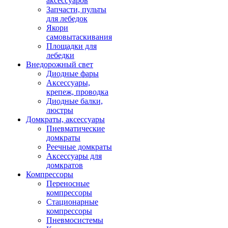
аксессуаров
Запчасти, пульты
для лебедок
Якори
самовытаскивания
Площадки для
лебедки
Внедорожный свет
Диодные фары
Аксессуары,
крепеж, проводка
Диодные балки,
люстры
Домкраты, аксессуары
Пневматические
домкраты
Реечные домкраты
Аксессуары для
домкратов
Компрессоры
Переносные
компрессоры
Стационарные
компрессоры
Пневмосистемы