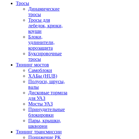
Тросы
Динамические
тросы
Тросы для
лебедок, крюки,
коуши
Блоки,
удлинители,
корозащита
Буксировочные
тросы
Тюнинг мостов
Самоблоки
ХАБы (HUB)
Полуоси, шрусы,
валы
Дисковые тормоза
для УАЗ
Мосты УАЗ
Принудительные
блокировки
Пары, крышки,
шкворни
Тюнинг трансмиссии
Понижение РК