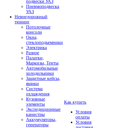
подвески УАЗ
Пневмоподвеска
УАЗ
Невнедорожный
тюнинг
Потолочные
консоли
Окна,
стеклоподьемники
Электрика
Разное
Палатки,
Маркизы, Тенты
Автомобильные
холодильники
Защитные кейсы,
ящики
Система
охлаждения
Кузовные
Как купить
элементы
Экспедиционные
Условия
канистры
оплаты
Аккумуляторы,
Условия
генераторы
доставки