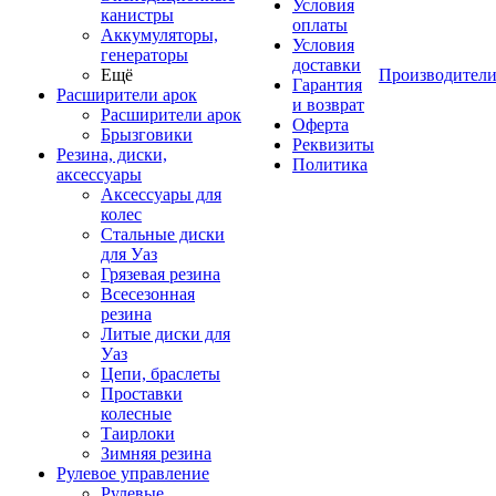
Условия
канистры
оплаты
Аккумуляторы,
Условия
генераторы
доставки
Ещё
Производител
Гарантия
Расширители арок
и возврат
Расширители арок
Оферта
Брызговики
Реквизиты
Резина, диски,
Политика
аксессуары
Аксессуары для
колес
Стальные диски
для Уаз
Грязевая резина
Всесезонная
резина
Литые диски для
Уаз
Цепи, браслеты
Проставки
колесные
Таирлоки
Зимняя резина
Рулевое управление
Рулевые