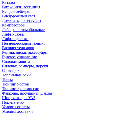
Каталог
Багажники, лестницы
Все для лебедок
Внедорожный свет
Домкраты, аксессуары
Компрессоры
Лебедки автомобильные
Лифт кузова
Лифт подвески
Невнедорожный тюнинг
Расширители арок
Резина, диски, аксессуары
Рулевое управление
Силовая защита
Силовые бамперы, пороги
Сэнд траки
Топливные баки
Тросы
Тюнинг мостов
Тюнинг трансмиссии
Фаркопы, проушины, шаклы
Шноркели для УАЗ
Покупателю
Условия оплаты
Условия доставки