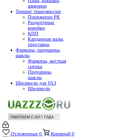
Пары, крышки,
шкворни
Тюнинг трансмиссии
Понижение РК
Раздаточные
коробки
КПП
Карданные валы,
проставки
Фаркопы, проушины,
шаклы
Фаркопы, жесткая
сцепка
Проушины,
шаклы
Шноркели для УАЗ
Шноркели
Отложенные
0
Корзина
0
0