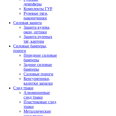
демпферы
Комплекты ГУР
Рулевые тяги,
наконечники
Силовая защита
Защита кузова,
окон, оптики
Защита рулевых
тяг, картера
Силовые бамперы,
пороги
Передние силовые
бамперы
Задние силовые
бамперы
Силовые пороги
Кенгурятники,
калитки запаски
Сэнд траки
Алюминиевые
сэнд траки
Пластиковые сэнд
траки
Металлические
сэнд траки