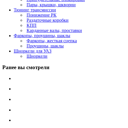
Пары, крышки, шкворни
Тюнинг трансмиссии
Понижение РК
Раздаточные коробки
КПП
Карданные валы, проставки
Фаркопы, проушины, шаклы
Фаркопы, жесткая сцепка
Проушины, шаклы
Шноркели для УАЗ
Шноркели
Ранее вы смотрели