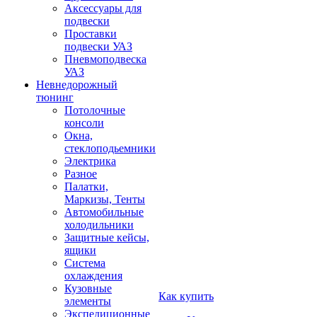
Аксессуары для
подвески
Проставки
подвески УАЗ
Пневмоподвеска
УАЗ
Невнедорожный
тюнинг
Потолочные
консоли
Окна,
стеклоподьемники
Электрика
Разное
Палатки,
Маркизы, Тенты
Автомобильные
холодильники
Защитные кейсы,
ящики
Система
охлаждения
Кузовные
Как купить
элементы
Экспедиционные