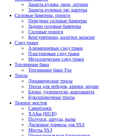
Защита кузова, окон, оптики
Защита рулевых тяг, картера
Силовые бамперы, пороги
Передние силовые бамперы
Задние силовые бамперы
Силовые пороги
Кенгурятники, калитки запаски
Сэнд траки
Алюминиевые сэнд траки
Пластиковые сэнд траки
Металлические сэнд траки
Топливные баки
Топливные баки Уаз
Тросы
Динамические тросы
Тросы для лебедок, крюки, коуши
Блоки, удлинители, корозащита
Буксировочные тросы
Тюнинг мостов
Самоблоки
ХАБы (HUB)
Полуоси, шрусы, валы
Дисковые тормоза для УАЗ
Мосты УАЗ
Принудительные блокировки