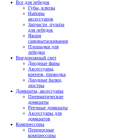
Все для лебедок
Губы, клюзы
Наборы
аксессуаров
Запчасти, пульты
для лебедок
Якори
самовытаскивания
Площадки для
лебедки
Внедорожный свет
Диодные фары
Аксессуары,
крепеж, проводка
Диодные балки,
люстры
Домкраты, аксессуары
Пневматические
домкраты
Реечные домкраты
Аксессуары для
домкратов
Компрессоры
Переносные
компрессоры