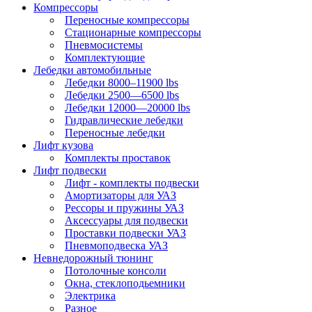
Компрессоры
Переносные компрессоры
Стационарные компрессоры
Пневмосистемы
Комплектующие
Лебедки автомобильные
Лебедки 8000–11900 lbs
Лебедки 2500—6500 lbs
Лебедки 12000—20000 lbs
Гидравлические лебедки
Переносные лебедки
Лифт кузова
Комплекты проставок
Лифт подвески
Лифт - комплекты подвески
Амортизаторы для УАЗ
Рессоры и пружины УАЗ
Аксессуары для подвески
Проставки подвески УАЗ
Пневмоподвеска УАЗ
Невнедорожный тюнинг
Потолочные консоли
Окна, стеклоподьемники
Электрика
Разное