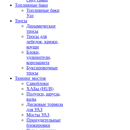
Топливные баки
Топливные баки
Уаз
Тросы
Динамические
тросы
Тросы для
лебедок, крюки,
коуши
Блоки,
удлинители,
корозащита
Буксировочные
тросы
Тюнинг мостов
Самоблоки
ХАБы (HUB)
Полуоси, шрусы,
валы
Дисковые тормоза
для УАЗ
Мосты УАЗ
Принудительные
блокировки