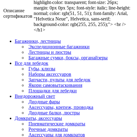
highlight-color: transparent; font-size: 26px;
margin: 0px 0px 5px; font-style: italic; line-height:
Описание
normal; color: rgb(51, 51, 51); font-family: Arial,
сертификатов
"Helvetica Neue", Helvetica, sans-serif;
background-color: rgb(255, 255, 255);"> <br />
</h1>
Багажники, лестницы
Экспедиционные багажники
Лестницы и люстры
Багажные сумки, боксы, органайзеры
Все для лебедок
Губы, клюзы
Наборы аксессуаров
Запчасти, пульты для лебедок
Якори самовытаскивания
Площадки для лебедки
Внедорожный свет
Диодные фары
Аксессуары, крепеж, проводка
Диодные балки, люстры
Домкраты, аксессуары
Пневматические домкраты
Реечные домкраты
Аксессуары для домкратов