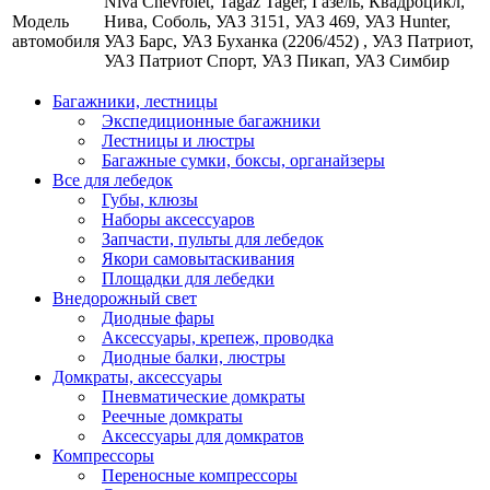
Niva Chevrolet, Tagaz Tager, Газель, Квадроцикл,
Модель
Нива, Соболь, УАЗ 3151, УАЗ 469, УАЗ Hunter,
автомобиля
УАЗ Барс, УАЗ Буханка (2206/452) , УАЗ Патриот,
УАЗ Патриот Спорт, УАЗ Пикап, УАЗ Симбир
Багажники, лестницы
Экспедиционные багажники
Лестницы и люстры
Багажные сумки, боксы, органайзеры
Все для лебедок
Губы, клюзы
Наборы аксессуаров
Запчасти, пульты для лебедок
Якори самовытаскивания
Площадки для лебедки
Внедорожный свет
Диодные фары
Аксессуары, крепеж, проводка
Диодные балки, люстры
Домкраты, аксессуары
Пневматические домкраты
Реечные домкраты
Аксессуары для домкратов
Компрессоры
Переносные компрессоры