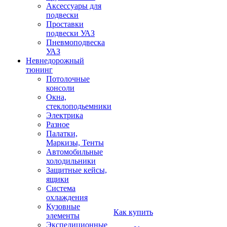
Аксессуары для
подвески
Проставки
подвески УАЗ
Пневмоподвеска
УАЗ
Невнедорожный
тюнинг
Потолочные
консоли
Окна,
стеклоподьемники
Электрика
Разное
Палатки,
Маркизы, Тенты
Автомобильные
холодильники
Защитные кейсы,
ящики
Система
охлаждения
Кузовные
Как купить
элементы
Экспедиционные