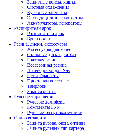
Защитные кейсы, ящики
Система охлаждения
Кузовные элементы
Экспедиционные канистры
Аккумуляторы, генераторы
Расширители арок
Расширители арок
Брызговики
Резина, диски, аксессуары
Аксессуары для колес
Стальные диски для Уаз
Грязевая резина
Всесезонная резина
Литые диски для Уаз
Цепи, браслеты
Проставки колесные
Таирлоки
Зимняя резина
Рулевое управление
Рулевые демпферы
Комплекты ГУР
Рулевые тяги, наконечники
Силовая защита
Защита кузова, окон, оптики
Защита рулевых тяг, картера