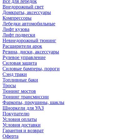
Все для лебедок
Внедорожный свет
Домкраты, аксессуары
Компрессоры
Лебедки автомобильные
Лифт кузова
Лифт подвески
Невнедорожный тюнинг
Расширители арок
Резина, диски, аксессуары
Рулевое управление
Силовая защита
Силовые бамперы, пороги
Сэнд траки
Топливные баки
Тросы
Тюнинг мостов
Тюнинг трансмиссии
Фаркопы, проушины, шаклы
Шноркели для УАЗ
Покупателю
Условия оплаты
Условия доставки
Гарантия и возврат
Оферта