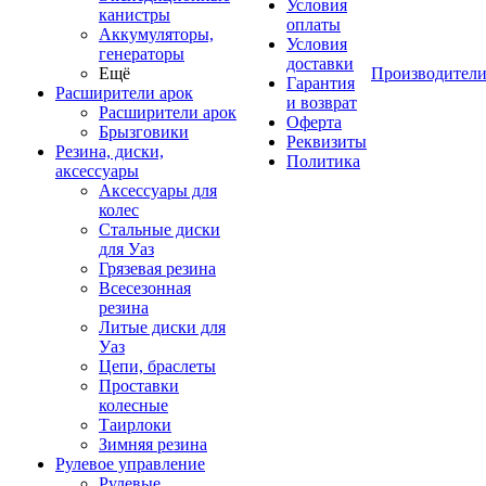
Условия
канистры
оплаты
Аккумуляторы,
Условия
генераторы
доставки
Ещё
Производител
Гарантия
Расширители арок
и возврат
Расширители арок
Оферта
Брызговики
Реквизиты
Резина, диски,
Политика
аксессуары
Аксессуары для
колес
Стальные диски
для Уаз
Грязевая резина
Всесезонная
резина
Литые диски для
Уаз
Цепи, браслеты
Проставки
колесные
Таирлоки
Зимняя резина
Рулевое управление
Рулевые