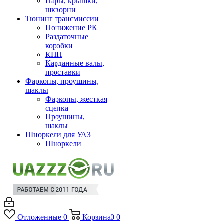
Пары, крышки,
шкворни
Тюнинг трансмиссии
Понижение РК
Раздаточные
коробки
КПП
Карданные валы,
проставки
Фаркопы, проушины,
шаклы
Фаркопы, жесткая
сцепка
Проушины,
шаклы
Шноркели для УАЗ
Шноркели
Отложенные
0
Корзина
0
0