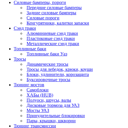
Силовые бамперы, пороги
Передние силовые бамперы
Задние силовые бамперы
Силовые пороги
Кенгурятники, калитки запаски
Сэнд траки
Алюминиевые сэнд траки
Пластиковые сэнд траки
Металлические сэнд траки
Топливные баки
Топливные баки Уаз
Тросы
Динамические тросы
Тросы для лебедок, крюки, коуши
Блоки, удлинители, корозащита
Буксировочные тросы
Тюнинг мостов
Самоблоки
ХАБы (HUB)
Полуоси, шрусы, валы
Дисковые тормоза для УАЗ
Мосты УАЗ
Принудительные блокировки
Пары, крышки, шкворни
Тюнинг трансмиссии