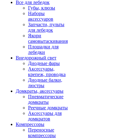
Все для лебедок
Губы, клюзы
Наборы
аксессуаров
Запчасти, пульты
для лебедок
Якори
самовытаскивания
Площадки для
лебедки
Внедорожный свет
Диодные фары
Аксессуары,
крепеж, проводка
Диодные балки,
люстры
Домкраты, аксессуары
Пневматические
домкраты
Реечные домкраты
Аксессуары для
домкратов
Компрессоры
Переносные
компрессоры