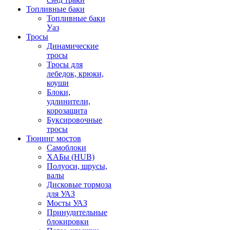
Топливные баки
Топливные баки
Уаз
Тросы
Динамические
тросы
Тросы для
лебедок, крюки,
коуши
Блоки,
удлинители,
корозащита
Буксировочные
тросы
Тюнинг мостов
Самоблоки
ХАБы (HUB)
Полуоси, шрусы,
валы
Дисковые тормоза
для УАЗ
Мосты УАЗ
Принудительные
блокировки