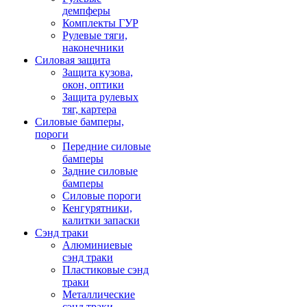
демпферы
Комплекты ГУР
Рулевые тяги,
наконечники
Силовая защита
Защита кузова,
окон, оптики
Защита рулевых
тяг, картера
Силовые бамперы,
пороги
Передние силовые
бамперы
Задние силовые
бамперы
Силовые пороги
Кенгурятники,
калитки запаски
Сэнд траки
Алюминиевые
сэнд траки
Пластиковые сэнд
траки
Металлические
сэнд траки