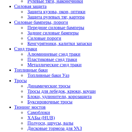
Рулевые тяги, наконечники
Силовая защита
Защита кузова, окон, оптики
Защита рулевых тяг, картера
Силовые бамперы, пороги
Передние силовые бамперы
Задние силовые бамперы
Силовые пороги
Кенгурятники, калитки запаски
Сэнд траки
Алюминиевые сэнд траки
Пластиковые сэнд траки
Металлические сэнд траки
Топливные баки
Топливные баки Уаз
Тросы
Динамические тросы
Тросы для лебедок, крюки, коуши
Блоки, удлинители, корозащита
Буксировочные тросы
Тюнинг мостов
Самоблоки
ХАБы (HUB)
Полуоси, шрусы, валы
Дисковые тормоза для УАЗ