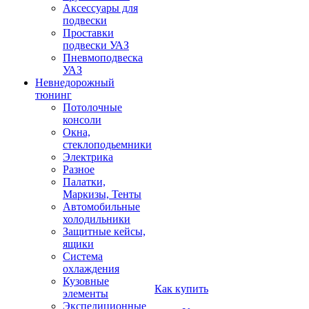
Аксессуары для
подвески
Проставки
подвески УАЗ
Пневмоподвеска
УАЗ
Невнедорожный
тюнинг
Потолочные
консоли
Окна,
стеклоподьемники
Электрика
Разное
Палатки,
Маркизы, Тенты
Автомобильные
холодильники
Защитные кейсы,
ящики
Система
охлаждения
Кузовные
Как купить
элементы
Экспедиционные