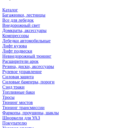
Каталог
Багажники, лестницы
Все для лебедок
Внедорожный свет
Домкраты, аксессуары
Компрессоры
Лебедки автомобильные
Лифт кузова
Лифт подвески
Невнедорожный тюнинг
Расширители арок
Резина, диски, аксессуары
Рулевое управление
Силовая защита
Силовые бамперы, пороги
Сэнд траки
Топливные баки
Тросы
Тюнинг мостов
Тюнинг трансмиссии
Фаркопы, проушины, шаклы
Шноркели для УАЗ
Покупателю