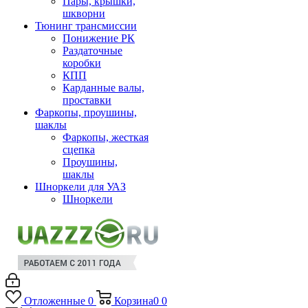
Пары, крышки,
шкворни
Тюнинг трансмиссии
Понижение РК
Раздаточные
коробки
КПП
Карданные валы,
проставки
Фаркопы, проушины,
шаклы
Фаркопы, жесткая
сцепка
Проушины,
шаклы
Шноркели для УАЗ
Шноркели
Отложенные
0
Корзина
0
0