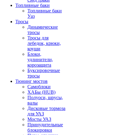
Топливные баки
Топливные баки
Уаз
Тросы
Динамические
тросы
Тросы для
лебедок, крюки,
коуши
Блоки,
удлинители,
корозащита
Буксировочные
тросы
Тюнинг мостов
Самоблоки
ХАБы (HUB)
Полуоси, шрусы,
валы
Дисковые тормоза
для УАЗ
Мосты УАЗ
Принудительные
блокировки