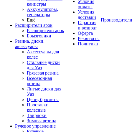
Условия
канистры
оплаты
Аккумуляторы,
Условия
генераторы
доставки
Ещё
Производител
Гарантия
Расширители арок
и возврат
Расширители арок
Оферта
Брызговики
Реквизиты
Резина, диски,
Политика
аксессуары
Аксессуары для
колес
Стальные диски
для Уаз
Грязевая резина
Всесезонная
резина
Литые диски для
Уаз
Цепи, браслеты
Проставки
колесные
Таирлоки
Зимняя резина
Рулевое управление
Рулевые