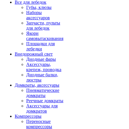
Все для лебедок
Губы, клюзы
Наборы
аксессуаров
Запчасти, пульты
для лебедок
Якори
самовытаскивания
Площадки для
лебедки
Внедорожный свет
Диодные фары
Аксессуары,
крепеж, проводка
Диодные балки,
люстры
Домкраты, аксессуары
Пневматические
домкраты
Реечные домкраты
Аксессуары для
домкратов
Компрессоры
Переносные
компрессоры