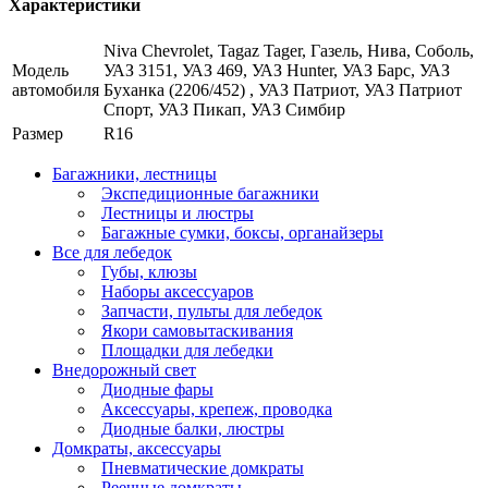
Характеристики
Niva Chevrolet, Tagaz Tager, Газель, Нива, Соболь,
Модель
УАЗ 3151, УАЗ 469, УАЗ Hunter, УАЗ Барс, УАЗ
автомобиля
Буханка (2206/452) , УАЗ Патриот, УАЗ Патриот
Спорт, УАЗ Пикап, УАЗ Симбир
Размер
R16
Багажники, лестницы
Экспедиционные багажники
Лестницы и люстры
Багажные сумки, боксы, органайзеры
Все для лебедок
Губы, клюзы
Наборы аксессуаров
Запчасти, пульты для лебедок
Якори самовытаскивания
Площадки для лебедки
Внедорожный свет
Диодные фары
Аксессуары, крепеж, проводка
Диодные балки, люстры
Домкраты, аксессуары
Пневматические домкраты
Реечные домкраты