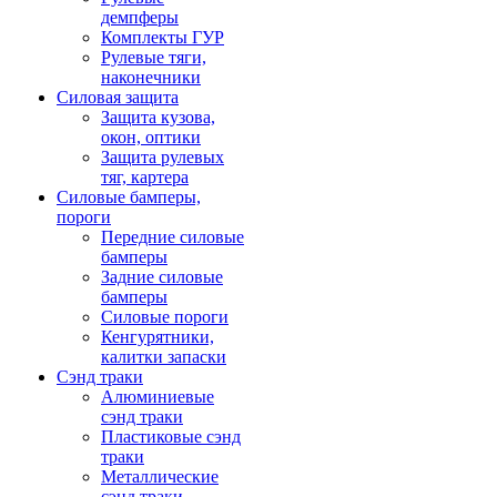
демпферы
Комплекты ГУР
Рулевые тяги,
наконечники
Силовая защита
Защита кузова,
окон, оптики
Защита рулевых
тяг, картера
Силовые бамперы,
пороги
Передние силовые
бамперы
Задние силовые
бамперы
Силовые пороги
Кенгурятники,
калитки запаски
Сэнд траки
Алюминиевые
сэнд траки
Пластиковые сэнд
траки
Металлические
сэнд траки