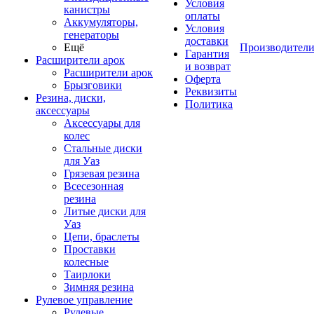
Условия
канистры
оплаты
Аккумуляторы,
Условия
генераторы
доставки
Ещё
Производител
Гарантия
Расширители арок
и возврат
Расширители арок
Оферта
Брызговики
Реквизиты
Резина, диски,
Политика
аксессуары
Аксессуары для
колес
Стальные диски
для Уаз
Грязевая резина
Всесезонная
резина
Литые диски для
Уаз
Цепи, браслеты
Проставки
колесные
Таирлоки
Зимняя резина
Рулевое управление
Рулевые