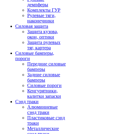
демпферы
Комплекты ГУР
Рулевые тяги,
наконечники
Силовая защита
Защита кузова,
окон, оптики
Защита рулевых
тяг, картера
Силовые бамперы,
пороги
Передние силовые
бамперы
Задние силовые
бамперы
Силовые пороги
Кенгурятники,
калитки запаски
Сэнд траки
Алюминиевые
сэнд траки
Пластиковые сэнд
траки
Металлические
сэнд траки