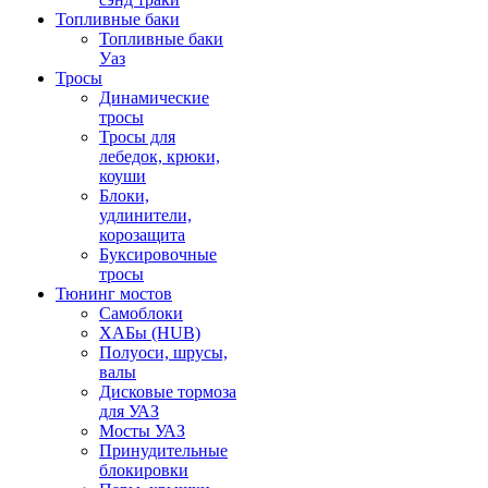
Топливные баки
Топливные баки
Уаз
Тросы
Динамические
тросы
Тросы для
лебедок, крюки,
коуши
Блоки,
удлинители,
корозащита
Буксировочные
тросы
Тюнинг мостов
Самоблоки
ХАБы (HUB)
Полуоси, шрусы,
валы
Дисковые тормоза
для УАЗ
Мосты УАЗ
Принудительные
блокировки