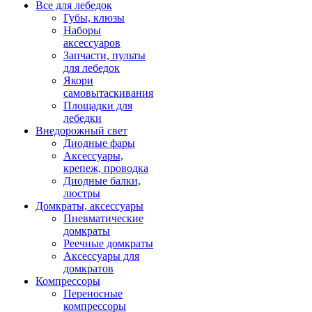
Все для лебедок
Губы, клюзы
Наборы
аксессуаров
Запчасти, пульты
для лебедок
Якори
самовытаскивания
Площадки для
лебедки
Внедорожный свет
Диодные фары
Аксессуары,
крепеж, проводка
Диодные балки,
люстры
Домкраты, аксессуары
Пневматические
домкраты
Реечные домкраты
Аксессуары для
домкратов
Компрессоры
Переносные
компрессоры