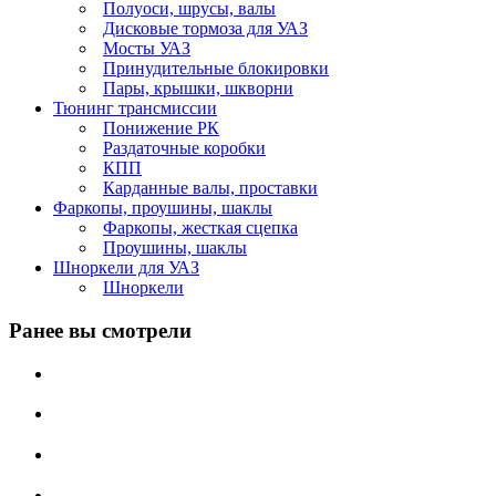
Полуоси, шрусы, валы
Дисковые тормоза для УАЗ
Мосты УАЗ
Принудительные блокировки
Пары, крышки, шкворни
Тюнинг трансмиссии
Понижение РК
Раздаточные коробки
КПП
Карданные валы, проставки
Фаркопы, проушины, шаклы
Фаркопы, жесткая сцепка
Проушины, шаклы
Шноркели для УАЗ
Шноркели
Ранее вы смотрели