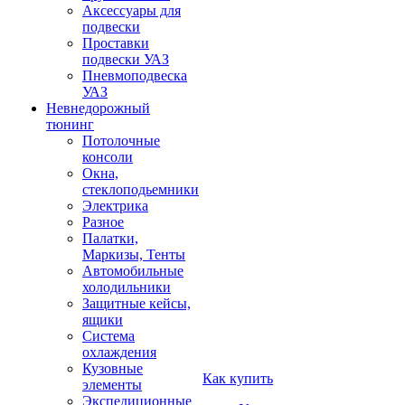
Аксессуары для
подвески
Проставки
подвески УАЗ
Пневмоподвеска
УАЗ
Невнедорожный
тюнинг
Потолочные
консоли
Окна,
стеклоподьемники
Электрика
Разное
Палатки,
Маркизы, Тенты
Автомобильные
холодильники
Защитные кейсы,
ящики
Система
охлаждения
Кузовные
Как купить
элементы
Экспедиционные