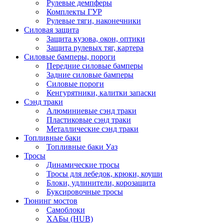
Рулевые демпферы
Комплекты ГУР
Рулевые тяги, наконечники
Силовая защита
Защита кузова, окон, оптики
Защита рулевых тяг, картера
Силовые бамперы, пороги
Передние силовые бамперы
Задние силовые бамперы
Силовые пороги
Кенгурятники, калитки запаски
Сэнд траки
Алюминиевые сэнд траки
Пластиковые сэнд траки
Металлические сэнд траки
Топливные баки
Топливные баки Уаз
Тросы
Динамические тросы
Тросы для лебедок, крюки, коуши
Блоки, удлинители, корозащита
Буксировочные тросы
Тюнинг мостов
Самоблоки
ХАБы (HUB)