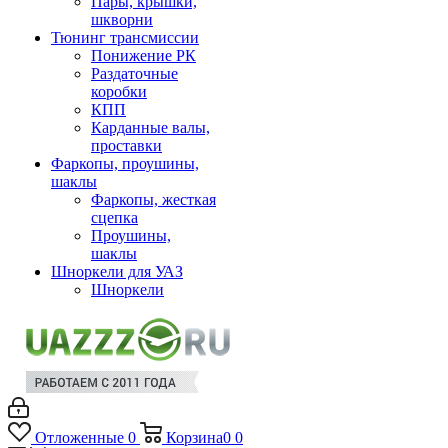
Пары, крышки,
шкворни
Тюнинг трансмиссии
Понижение РК
Раздаточные
коробки
КПП
Карданные валы,
проставки
Фаркопы, проушины,
шаклы
Фаркопы, жесткая
сцепка
Проушины,
шаклы
Шноркели для УАЗ
Шноркели
Отложенные
0
Корзина
0
0