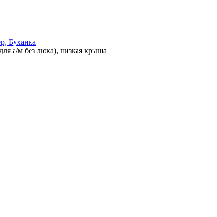
р, Буханка
ля а/м без люка), низкая крыша