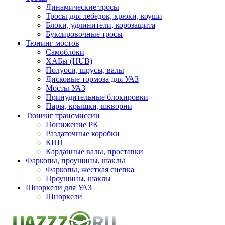
Динамические тросы
Тросы для лебедок, крюки, коуши
Блоки, удлинители, корозащита
Буксировочные тросы
Тюнинг мостов
Самоблоки
ХАБы (HUB)
Полуоси, шрусы, валы
Дисковые тормоза для УАЗ
Мосты УАЗ
Принудительные блокировки
Пары, крышки, шкворни
Тюнинг трансмиссии
Понижение РК
Раздаточные коробки
КПП
Карданные валы, проставки
Фаркопы, проушины, шаклы
Фаркопы, жесткая сцепка
Проушины, шаклы
Шноркели для УАЗ
Шноркели