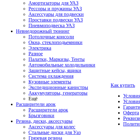
Амортизаторы для УАЗ
Рессоры и пружины УАЗ
Аксессуары для подвески
Проставки подвески УАЗ
Пневмоподвеска УАЗ
Невнедорожный тюнинг
Потолочные консоли
Окна, стеклоподьемники
Электрика
Разное
Палатки, Маркизы, Тенты
Автомобильные холодильники
Защитные кейсы, ящики
Система охлаждения
Кузовные элементы
Как купить
Экспедиционные канистры
Аккумуляторы, генераторы
Услови
Ещё
Условия
Расширители арок
Гаранти
Расширители арок
Оферта
Брызговики
Реквиз
Резина, диски, аксессуары
Полити
Аксессуары для колес
Стальные диски для Уаз
Грязевая резина