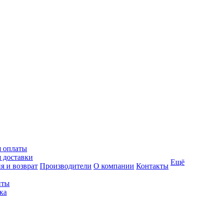
я оплаты
 доставки
Ещё
я и возврат
Производители
О компании
Контакты
иты
ка