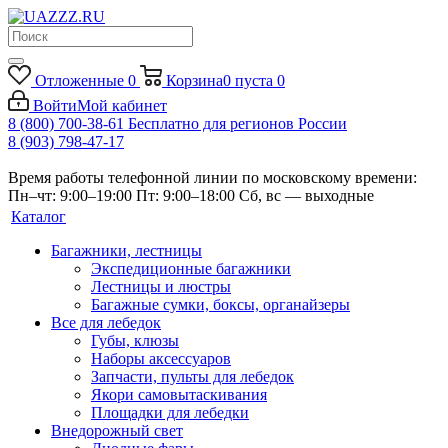
Отложенные
0
Корзина
0
пуста
0
Войти
Мой кабинет
8 (800) 700-38-61
Бесплатно для регионов России
8 (903) 798-47-17
Время работы телефонной линии по московскому времени:
Пн–чт: 9:00–19:00
Пт: 9:00–18:00
Сб, вс — выходные
Каталог
Багажники, лестницы
Экспедиционные багажники
Лестницы и люстры
Багажные сумки, боксы, органайзеры
Все для лебедок
Губы, клюзы
Наборы аксессуаров
Запчасти, пульты для лебедок
Якори самовытаскивания
Площадки для лебедки
Внедорожный свет