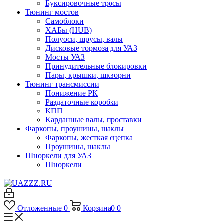
Буксировочные тросы
Тюнинг мостов
Самоблоки
ХАБы (HUB)
Полуоси, шрусы, валы
Дисковые тормоза для УАЗ
Мосты УАЗ
Принудительные блокировки
Пары, крышки, шкворни
Тюнинг трансмиссии
Понижение РК
Раздаточные коробки
КПП
Карданные валы, проставки
Фаркопы, проушины, шаклы
Фаркопы, жесткая сцепка
Проушины, шаклы
Шноркели для УАЗ
Шноркели
Отложенные
0
Корзина
0
0