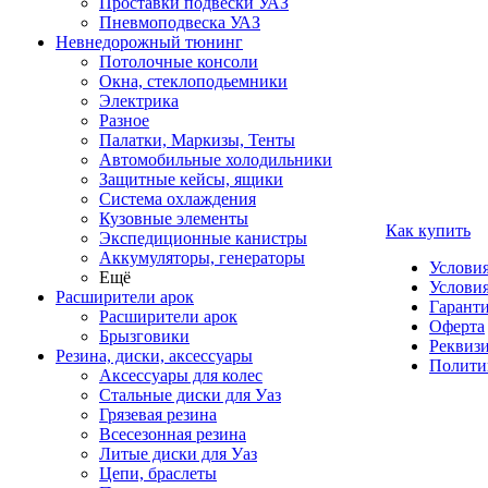
Проставки подвески УАЗ
Пневмоподвеска УАЗ
Невнедорожный тюнинг
Потолочные консоли
Окна, стеклоподьемники
Электрика
Разное
Палатки, Маркизы, Тенты
Автомобильные холодильники
Защитные кейсы, ящики
Система охлаждения
Кузовные элементы
Как купить
Экспедиционные канистры
Аккумуляторы, генераторы
Услови
Ещё
Условия
Расширители арок
Гаранти
Расширители арок
Оферта
Брызговики
Реквиз
Резина, диски, аксессуары
Полити
Аксессуары для колес
Стальные диски для Уаз
Грязевая резина
Всесезонная резина
Литые диски для Уаз
Цепи, браслеты