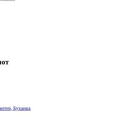
иот
антер, Буханка