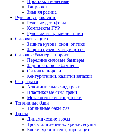
Проставки колесные
Таирлоки
Зимняя резина
Рулевое управление
Рулевые демпферы
Комплекты ГУР
Рулевые тяги, наконечники
Силовая защита
Защита кузова, окон, оптики
Защита рулевых тяг, картера
Силовые бамперы, пороги
Передние силовые бамперы
Задние силовые бамперы
Силовые пороги
Кенгурятники, калитки запаски
Сэнд траки
Алюминиевые сэнд траки
Пластиковые сэнд траки
Металлические сэнд траки
Топливные баки
Топливные баки Уаз
Тросы
Динамические тросы
Тросы для лебедок, крюки, коуши
Блоки, удлинители, корозащита