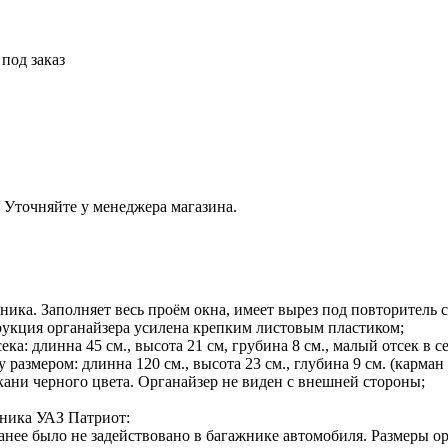
 под заказ
 Уточняйте у менеджера магазина.
ника. Заполняет весь проём окна, имеет вырез под повторитель с
трукция органайзера усилена крепким листовым пластиком;
ека: длинна 45 см., высота 21 см, грубина 8 см., малый отсек в 
размером: длинна 120 см., высота 23 см., глубина 9 см. (карман
ткани черного цвета. Органайзер не виден с внешней стороны;
жника УАЗ Патриот:
нее было не задействовано в багажнике автомобиля. Размеры орга