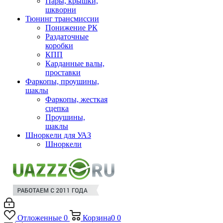
Пары, крышки,
шкворни
Тюнинг трансмиссии
Понижение РК
Раздаточные
коробки
КПП
Карданные валы,
проставки
Фаркопы, проушины,
шаклы
Фаркопы, жесткая
сцепка
Проушины,
шаклы
Шноркели для УАЗ
Шноркели
Отложенные
0
Корзина
0
0