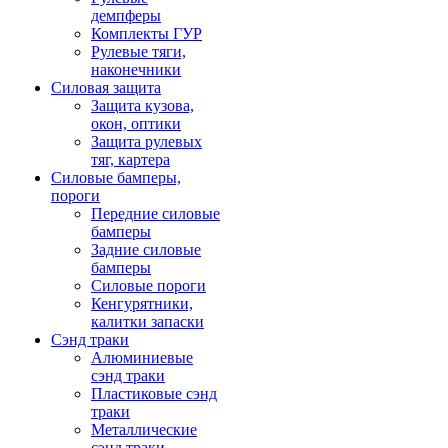
демпферы
Комплекты ГУР
Рулевые тяги,
наконечники
Силовая защита
Защита кузова,
окон, оптики
Защита рулевых
тяг, картера
Силовые бамперы,
пороги
Передние силовые
бамперы
Задние силовые
бамперы
Силовые пороги
Кенгурятники,
калитки запаски
Сэнд траки
Алюминиевые
сэнд траки
Пластиковые сэнд
траки
Металлические
сэнд траки