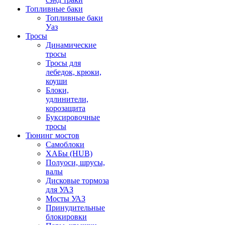
Топливные баки
Топливные баки
Уаз
Тросы
Динамические
тросы
Тросы для
лебедок, крюки,
коуши
Блоки,
удлинители,
корозащита
Буксировочные
тросы
Тюнинг мостов
Самоблоки
ХАБы (HUB)
Полуоси, шрусы,
валы
Дисковые тормоза
для УАЗ
Мосты УАЗ
Принудительные
блокировки