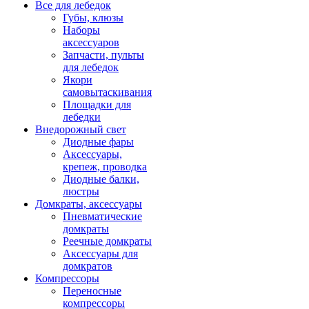
Все для лебедок
Губы, клюзы
Наборы
аксессуаров
Запчасти, пульты
для лебедок
Якори
самовытаскивания
Площадки для
лебедки
Внедорожный свет
Диодные фары
Аксессуары,
крепеж, проводка
Диодные балки,
люстры
Домкраты, аксессуары
Пневматические
домкраты
Реечные домкраты
Аксессуары для
домкратов
Компрессоры
Переносные
компрессоры