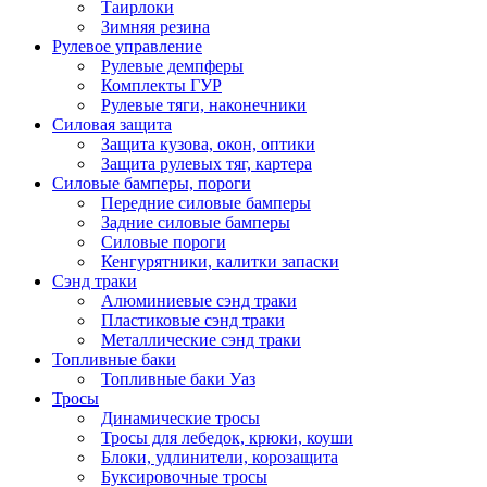
Таирлоки
Зимняя резина
Рулевое управление
Рулевые демпферы
Комплекты ГУР
Рулевые тяги, наконечники
Силовая защита
Защита кузова, окон, оптики
Защита рулевых тяг, картера
Силовые бамперы, пороги
Передние силовые бамперы
Задние силовые бамперы
Силовые пороги
Кенгурятники, калитки запаски
Сэнд траки
Алюминиевые сэнд траки
Пластиковые сэнд траки
Металлические сэнд траки
Топливные баки
Топливные баки Уаз
Тросы
Динамические тросы
Тросы для лебедок, крюки, коуши
Блоки, удлинители, корозащита
Буксировочные тросы