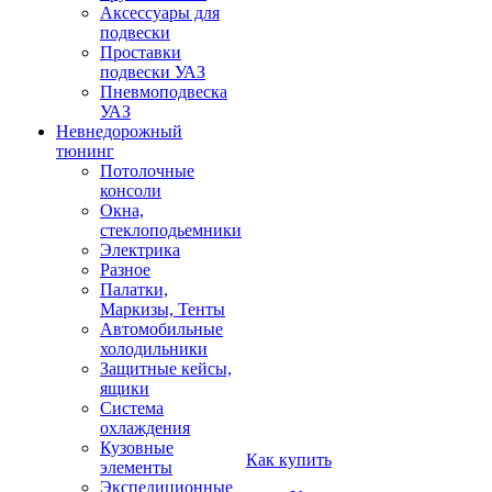
Аксессуары для
подвески
Проставки
подвески УАЗ
Пневмоподвеска
УАЗ
Невнедорожный
тюнинг
Потолочные
консоли
Окна,
стеклоподьемники
Электрика
Разное
Палатки,
Маркизы, Тенты
Автомобильные
холодильники
Защитные кейсы,
ящики
Система
охлаждения
Кузовные
Как купить
элементы
Экспедиционные