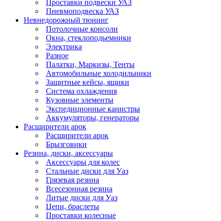
Проставки подвески УАЗ
Пневмоподвеска УАЗ
Невнедорожный тюнинг
Потолочные консоли
Окна, стеклоподьемники
Электрика
Разное
Палатки, Маркизы, Тенты
Автомобильные холодильники
Защитные кейсы, ящики
Система охлаждения
Кузовные элементы
Экспедиционные канистры
Аккумуляторы, генераторы
Расширители арок
Расширители арок
Брызговики
Резина, диски, аксессуары
Аксессуары для колес
Стальные диски для Уаз
Грязевая резина
Всесезонная резина
Литые диски для Уаз
Цепи, браслеты
Проставки колесные