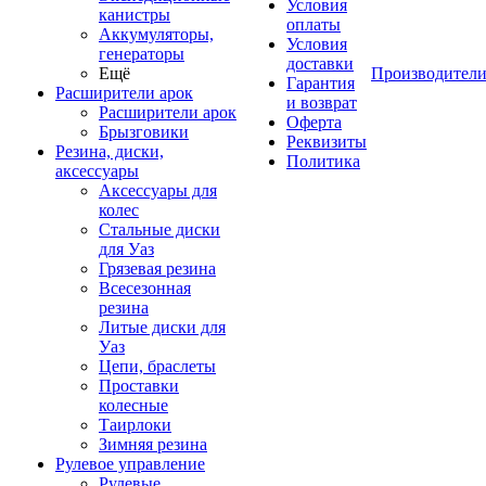
Условия
канистры
оплаты
Аккумуляторы,
Условия
генераторы
доставки
Ещё
Производител
Гарантия
Расширители арок
и возврат
Расширители арок
Оферта
Брызговики
Реквизиты
Резина, диски,
Политика
аксессуары
Аксессуары для
колес
Стальные диски
для Уаз
Грязевая резина
Всесезонная
резина
Литые диски для
Уаз
Цепи, браслеты
Проставки
колесные
Таирлоки
Зимняя резина
Рулевое управление
Рулевые