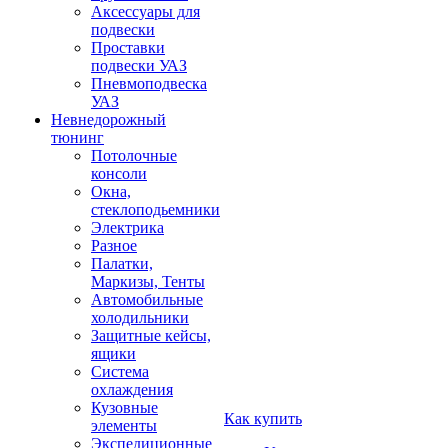
Аксессуары для
подвески
Проставки
подвески УАЗ
Пневмоподвеска
УАЗ
Невнедорожный
тюнинг
Потолочные
консоли
Окна,
стеклоподьемники
Электрика
Разное
Палатки,
Маркизы, Тенты
Автомобильные
холодильники
Защитные кейсы,
ящики
Система
охлаждения
Кузовные
Как купить
элементы
Экспедиционные