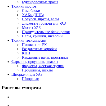
Буксировочные тросы
Тюнинг мостов
Самоблоки
ХАБы (HUB)
Полуоси, шрусы, валы
Дисковые тормоза для УАЗ
Мосты УАЗ
Принудительные блокировки
Пары, крышки, шкворни
Тюнинг трансмиссии
Понижение РК
Раздаточные коробки
КПП
Карданные валы, проставки
Фаркопы, проушины, шаклы
Фаркопы, жесткая сцепка
Проушины, шаклы
Шноркели для УАЗ
Шноркели
Ранее вы смотрели