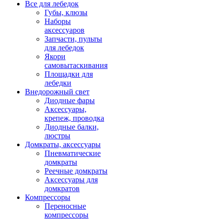
Все для лебедок
Губы, клюзы
Наборы
аксессуаров
Запчасти, пульты
для лебедок
Якори
самовытаскивания
Площадки для
лебедки
Внедорожный свет
Диодные фары
Аксессуары,
крепеж, проводка
Диодные балки,
люстры
Домкраты, аксессуары
Пневматические
домкраты
Реечные домкраты
Аксессуары для
домкратов
Компрессоры
Переносные
компрессоры