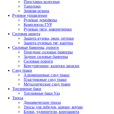
Проставки колесные
Таирлоки
Зимняя резина
Рулевое управление
Рулевые демпферы
Комплекты ГУР
Рулевые тяги, наконечники
Силовая защита
Защита кузова, окон, оптики
Защита рулевых тяг, картера
Силовые бамперы, пороги
Передние силовые бамперы
Задние силовые бамперы
Силовые пороги
Кенгурятники, калитки запаски
Сэнд траки
Алюминиевые сэнд траки
Пластиковые сэнд траки
Металлические сэнд траки
Топливные баки
Топливные баки Уаз
Тросы
Динамические тросы
Тросы для лебедок, крюки, коуши
Блоки, удлинители, корозащита