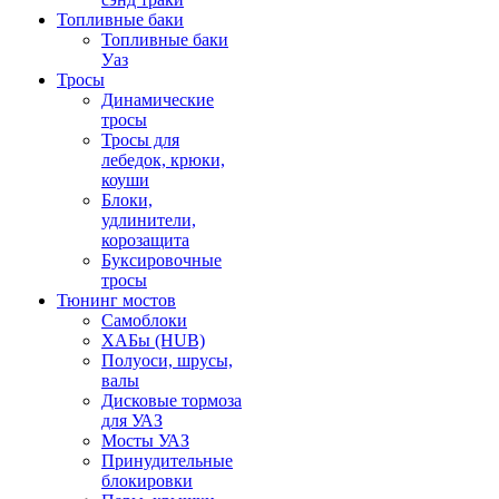
Топливные баки
Топливные баки
Уаз
Тросы
Динамические
тросы
Тросы для
лебедок, крюки,
коуши
Блоки,
удлинители,
корозащита
Буксировочные
тросы
Тюнинг мостов
Самоблоки
ХАБы (HUB)
Полуоси, шрусы,
валы
Дисковые тормоза
для УАЗ
Мосты УАЗ
Принудительные
блокировки