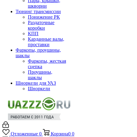
Пары, крышки,
шкворни
Тюнинг трансмиссии
Понижение РК
Раздаточные
коробки
КПП
Карданные валы,
проставки
Фаркопы, проушины,
шаклы
Фаркопы, жесткая
сцепка
Проушины,
шаклы
Шноркели для УАЗ
Шноркели
Отложенные
0
Корзина
0
0