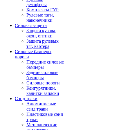
демпферы
Комплекты ГУР
Рулевые тяги,
наконечники
Силовая защита
Защита кузова,
окон, оптики
Защита рулевых
тяг, картера
Силовые бамперы,
пороги
Передние силовые
бамперы
Задние силовые
бамперы
Силовые пороги
Кенгурятники,
калитки запаски
Сэнд траки
Алюминиевые
сэнд траки
Пластиковые сэнд
траки
Металлические
сэнд траки