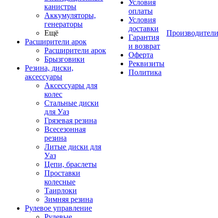
Условия
канистры
оплаты
Аккумуляторы,
Условия
генераторы
доставки
Ещё
Производител
Гарантия
Расширители арок
и возврат
Расширители арок
Оферта
Брызговики
Реквизиты
Резина, диски,
Политика
аксессуары
Аксессуары для
колес
Стальные диски
для Уаз
Грязевая резина
Всесезонная
резина
Литые диски для
Уаз
Цепи, браслеты
Проставки
колесные
Таирлоки
Зимняя резина
Рулевое управление
Рулевые