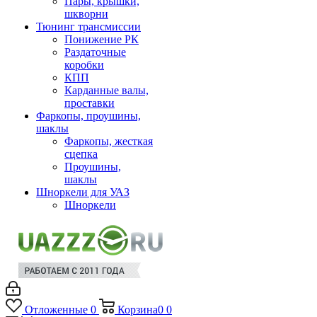
Пары, крышки,
шкворни
Тюнинг трансмиссии
Понижение РК
Раздаточные
коробки
КПП
Карданные валы,
проставки
Фаркопы, проушины,
шаклы
Фаркопы, жесткая
сцепка
Проушины,
шаклы
Шноркели для УАЗ
Шноркели
Отложенные
0
Корзина
0
0