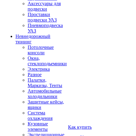
Аксессуары для
подвески
Проставки
подвески УАЗ
Пневмоподвеска
УАЗ
Невнедорожный
тюнинг
Потолочные
консоли
Окна,
стеклоподьемники
Электрика
Разное
Палатки,
Маркизы, Тенты
Автомобильные
холодильники
Защитные кейсы,
ящики
Система
охлаждения
Кузовные
Как купить
элементы
Экспедиционные