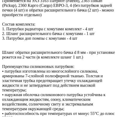
Применяется на УАЗ 3163 Патриот (Patriot), 2363 Пикап
(Pickup), 2360 Карго (Cargo) ЕВРО-3, 4 (без патрубков задней
печки (4 шт) и обратки расширительного бачка (2 шт) - можно
приобрести отдельно)
Состав комплекта:
1. Патрубки радиатора с хомутами комплект - 4 шт
2. Шланг расширительного бачка с хомутами - 1 шт
3. Патрубки доп помпы с хомутами - 4 шт
Шланг обратки расширительного бачка d 8 мм - при установке
режется на 2 части (в комплекте шланг 1 шт.)
Преимущества силиконовых патрубков:
• патрубки изготовлены из многослойного силикона,
армированы 7-слойной полиэфирной тканью. Толстая и
эластичная трубка предотвращает утечку охлаждающей
жидкости и не затвердевает под действием высокой
температуры;
• наружная оболочка силиконового патрубка устойчива к
охлаждающим жидкостям, озону, климатическим
воздействиям, солнечному свету и экстремальным
температурам окружающей среды;
• работоспособность при температурах от минус 55°C до плюс