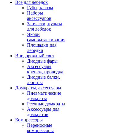
Все для лебедок
Губы, клюзы
Наборы
аксессуаров
Запчасти, пульты
для лебедок
Якори
самовытаскивания
Площадки для
лебедки
Внедорожный свет
Диодные фары
Аксессуары,
крепеж, проводка
Диодные балки,
люстры
Домкраты, аксессуары
Пневматические
домкраты
Реечные домкраты
Аксессуары для
домкратов
Компрессоры
Переносные
компрессоры