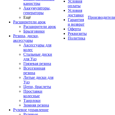
Условия
канистры
оплаты
Аккумуляторы,
Условия
генераторы
доставки
Ещё
Производител
Гарантия
Расширители арок
и возврат
Расширители арок
Оферта
Брызговики
Реквизиты
Резина, диски,
Политика
аксессуары
Аксессуары для
колес
Стальные диски
для Уаз
Грязевая резина
Всесезонная
резина
Литые диски для
Уаз
Цепи, браслеты
Проставки
колесные
Таирлоки
Зимняя резина
Рулевое управление
Рулевые