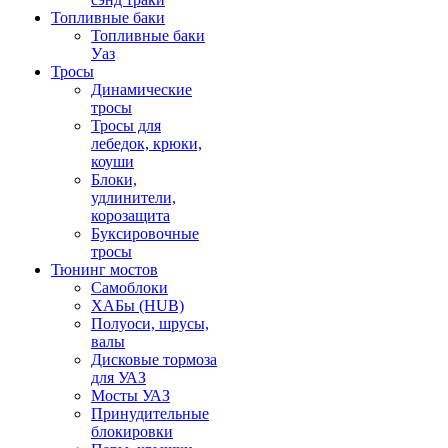
Топливные баки
Топливные баки
Уаз
Тросы
Динамические
тросы
Тросы для
лебедок, крюки,
коуши
Блоки,
удлинители,
корозащита
Буксировочные
тросы
Тюнинг мостов
Самоблоки
ХАБы (HUB)
Полуоси, шрусы,
валы
Дисковые тормоза
для УАЗ
Мосты УАЗ
Принудительные
блокировки