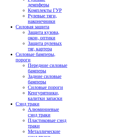
демпферы
Комплекты ГУР
Рулевые тяги,
наконечники
Силовая защита
Защита кузова,
окон, оптики
Защита рулевых
тяг, картера
Силовые бамперы,
пороги
Передние силовые
бамперы
Задние силовые
бамперы
Силовые пороги
Кенгурятники,
калитки запаски
Сэнд траки
Алюминиевые
сэнд траки
Пластиковые сэнд
траки
Металлические
сэнд траки