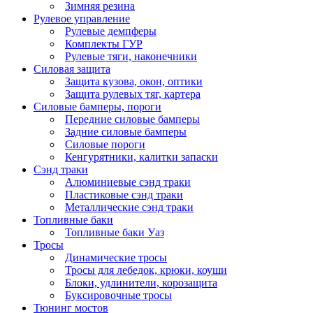
Зимняя резина
Рулевое управление
Рулевые демпферы
Комплекты ГУР
Рулевые тяги, наконечники
Силовая защита
Защита кузова, окон, оптики
Защита рулевых тяг, картера
Силовые бамперы, пороги
Передние силовые бамперы
Задние силовые бамперы
Силовые пороги
Кенгурятники, калитки запаски
Сэнд траки
Алюминиевые сэнд траки
Пластиковые сэнд траки
Металлические сэнд траки
Топливные баки
Топливные баки Уаз
Тросы
Динамические тросы
Тросы для лебедок, крюки, коуши
Блоки, удлинители, корозащита
Буксировочные тросы
Тюнинг мостов