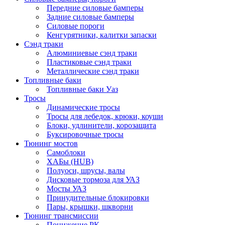
Передние силовые бамперы
Задние силовые бамперы
Силовые пороги
Кенгурятники, калитки запаски
Сэнд траки
Алюминиевые сэнд траки
Пластиковые сэнд траки
Металлические сэнд траки
Топливные баки
Топливные баки Уаз
Тросы
Динамические тросы
Тросы для лебедок, крюки, коуши
Блоки, удлинители, корозащита
Буксировочные тросы
Тюнинг мостов
Самоблоки
ХАБы (HUB)
Полуоси, шрусы, валы
Дисковые тормоза для УАЗ
Мосты УАЗ
Принудительные блокировки
Пары, крышки, шкворни
Тюнинг трансмиссии
Понижение РК