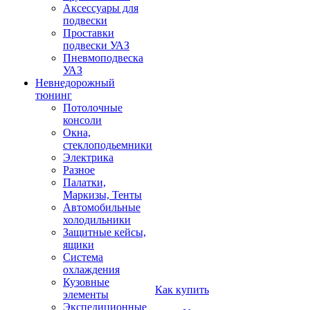
Аксессуары для
подвески
Проставки
подвески УАЗ
Пневмоподвеска
УАЗ
Невнедорожный
тюнинг
Потолочные
консоли
Окна,
стеклоподьемники
Электрика
Разное
Палатки,
Маркизы, Тенты
Автомобильные
холодильники
Защитные кейсы,
ящики
Система
охлаждения
Кузовные
Как купить
элементы
Экспедиционные