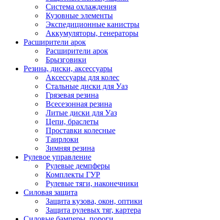
Система охлаждения
Кузовные элементы
Экспедиционные канистры
Аккумуляторы, генераторы
Расширители арок
Расширители арок
Брызговики
Резина, диски, аксессуары
Аксессуары для колес
Стальные диски для Уаз
Грязевая резина
Всесезонная резина
Литые диски для Уаз
Цепи, браслеты
Проставки колесные
Таирлоки
Зимняя резина
Рулевое управление
Рулевые демпферы
Комплекты ГУР
Рулевые тяги, наконечники
Силовая защита
Защита кузова, окон, оптики
Защита рулевых тяг, картера
Силовые бамперы, пороги