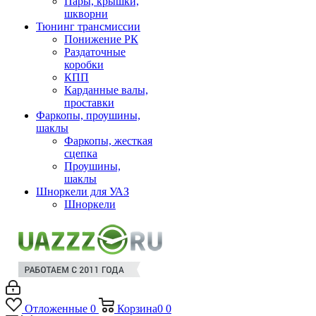
Пары, крышки,
шкворни
Тюнинг трансмиссии
Понижение РК
Раздаточные
коробки
КПП
Карданные валы,
проставки
Фаркопы, проушины,
шаклы
Фаркопы, жесткая
сцепка
Проушины,
шаклы
Шноркели для УАЗ
Шноркели
Отложенные
0
Корзина
0
0