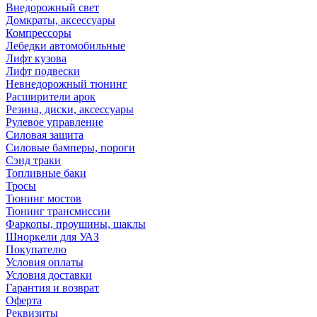
Внедорожный свет
Домкраты, аксессуары
Компрессоры
Лебедки автомобильные
Лифт кузова
Лифт подвески
Невнедорожный тюнинг
Расширители арок
Резина, диски, аксессуары
Рулевое управление
Силовая защита
Силовые бамперы, пороги
Сэнд траки
Топливные баки
Тросы
Тюнинг мостов
Тюнинг трансмиссии
Фаркопы, проушины, шаклы
Шноркели для УАЗ
Покупателю
Условия оплаты
Условия доставки
Гарантия и возврат
Оферта
Реквизиты