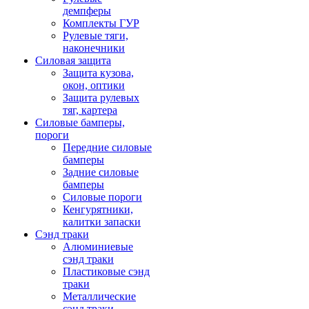
демпферы
Комплекты ГУР
Рулевые тяги,
наконечники
Силовая защита
Защита кузова,
окон, оптики
Защита рулевых
тяг, картера
Силовые бамперы,
пороги
Передние силовые
бамперы
Задние силовые
бамперы
Силовые пороги
Кенгурятники,
калитки запаски
Сэнд траки
Алюминиевые
сэнд траки
Пластиковые сэнд
траки
Металлические
сэнд траки