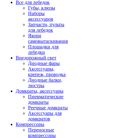
Все для лебедок
Губы, клюзы
Наборы
аксессуаров
Запчасти, пульты
для лебедок
Якори
самовытаскивания
Площадки для
лебедки
Внедорожный свет
Диодные фары
Аксессуары,
крепеж, проводка
Диодные балки,
люстры
Домкраты, аксессуары
Пневматические
домкраты
Реечные домкраты
Аксессуары для
домкратов
Компрессоры
Переносные
компрессоры