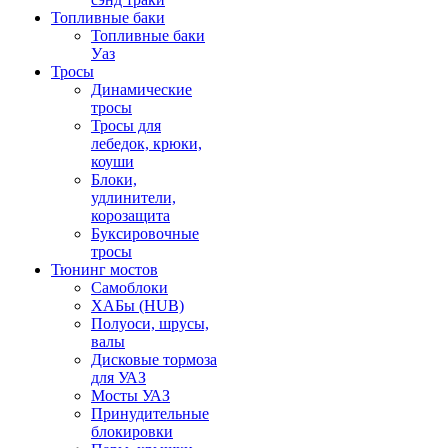
Топливные баки
Топливные баки
Уаз
Тросы
Динамические
тросы
Тросы для
лебедок, крюки,
коуши
Блоки,
удлинители,
корозащита
Буксировочные
тросы
Тюнинг мостов
Самоблоки
ХАБы (HUB)
Полуоси, шрусы,
валы
Дисковые тормоза
для УАЗ
Мосты УАЗ
Принудительные
блокировки