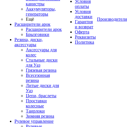
Условия
канистры
оплаты
Аккумуляторы,
Условия
генераторы
доставки
Ещё
Производител
Гарантия
Расширители арок
и возврат
Расширители арок
Оферта
Брызговики
Реквизиты
Резина, диски,
Политика
аксессуары
Аксессуары для
колес
Стальные диски
для Уаз
Грязевая резина
Всесезонная
резина
Литые диски для
Уаз
Цепи, браслеты
Проставки
колесные
Таирлоки
Зимняя резина
Рулевое управление
Рулевые