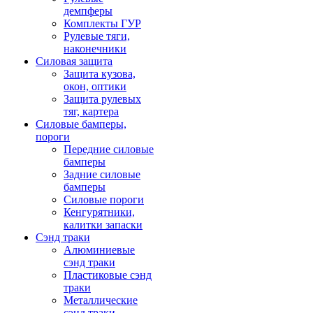
демпферы
Комплекты ГУР
Рулевые тяги,
наконечники
Силовая защита
Защита кузова,
окон, оптики
Защита рулевых
тяг, картера
Силовые бамперы,
пороги
Передние силовые
бамперы
Задние силовые
бамперы
Силовые пороги
Кенгурятники,
калитки запаски
Сэнд траки
Алюминиевые
сэнд траки
Пластиковые сэнд
траки
Металлические
сэнд траки