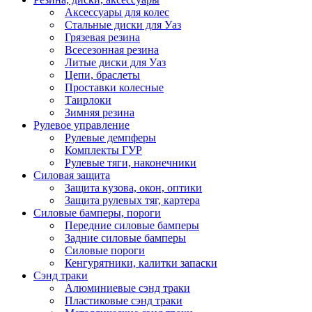
Аксессуары для колес
Стальные диски для Уаз
Грязевая резина
Всесезонная резина
Литые диски для Уаз
Цепи, браслеты
Проставки колесные
Таирлоки
Зимняя резина
Рулевое управление
Рулевые демпферы
Комплекты ГУР
Рулевые тяги, наконечники
Силовая защита
Защита кузова, окон, оптики
Защита рулевых тяг, картера
Силовые бамперы, пороги
Передние силовые бамперы
Задние силовые бамперы
Силовые пороги
Кенгурятники, калитки запаски
Сэнд траки
Алюминиевые сэнд траки
Пластиковые сэнд траки