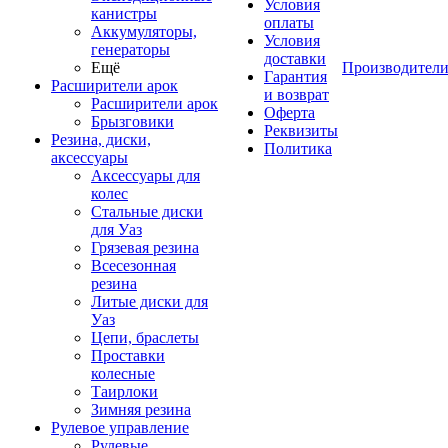
Условия
канистры
оплаты
Аккумуляторы,
Условия
генераторы
доставки
Ещё
Производител
Гарантия
Расширители арок
и возврат
Расширители арок
Оферта
Брызговики
Реквизиты
Резина, диски,
Политика
аксессуары
Аксессуары для
колес
Стальные диски
для Уаз
Грязевая резина
Всесезонная
резина
Литые диски для
Уаз
Цепи, браслеты
Проставки
колесные
Таирлоки
Зимняя резина
Рулевое управление
Рулевые