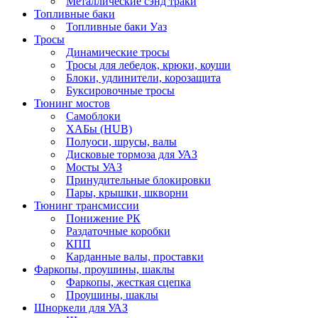
Металлические сэнд траки
Топливные баки
Топливные баки Уаз
Тросы
Динамические тросы
Тросы для лебедок, крюки, коуши
Блоки, удлинители, корозащита
Буксировочные тросы
Тюнинг мостов
Самоблоки
ХАБы (HUB)
Полуоси, шрусы, валы
Дисковые тормоза для УАЗ
Мосты УАЗ
Принудительные блокировки
Пары, крышки, шкворни
Тюнинг трансмиссии
Понижение РК
Раздаточные коробки
КПП
Карданные валы, проставки
Фаркопы, проушины, шаклы
Фаркопы, жесткая сцепка
Проушины, шаклы
Шноркели для УАЗ