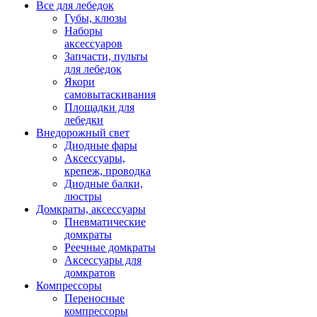
Все для лебедок
Губы, клюзы
Наборы
аксессуаров
Запчасти, пульты
для лебедок
Якори
самовытаскивания
Площадки для
лебедки
Внедорожный свет
Диодные фары
Аксессуары,
крепеж, проводка
Диодные балки,
люстры
Домкраты, аксессуары
Пневматические
домкраты
Реечные домкраты
Аксессуары для
домкратов
Компрессоры
Переносные
компрессоры