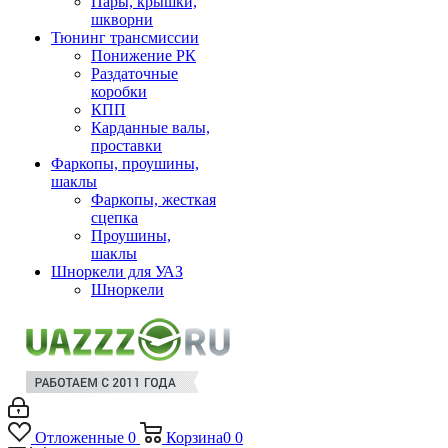
Пары, крышки,
шкворни
Тюнинг трансмиссии
Понижение РК
Раздаточные
коробки
КПП
Карданные валы,
проставки
Фаркопы, проушины,
шаклы
Фаркопы, жесткая
сцепка
Проушины,
шаклы
Шноркели для УАЗ
Шноркели
Отложенные
0
Корзина
0
0