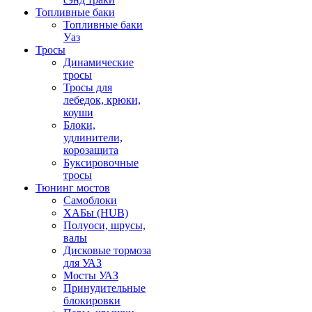
Топливные баки
Топливные баки
Уаз
Тросы
Динамические
тросы
Тросы для
лебедок, крюки,
коуши
Блоки,
удлинители,
корозащита
Буксировочные
тросы
Тюнинг мостов
Самоблоки
ХАБы (HUB)
Полуоси, шрусы,
валы
Дисковые тормоза
для УАЗ
Мосты УАЗ
Принудительные
блокировки