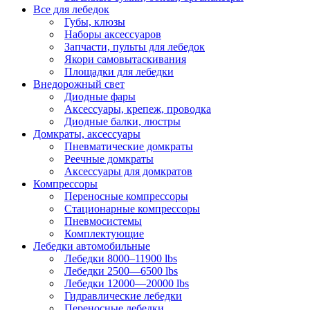
Все для лебедок
Губы, клюзы
Наборы аксессуаров
Запчасти, пульты для лебедок
Якори самовытаскивания
Площадки для лебедки
Внедорожный свет
Диодные фары
Аксессуары, крепеж, проводка
Диодные балки, люстры
Домкраты, аксессуары
Пневматические домкраты
Реечные домкраты
Аксессуары для домкратов
Компрессоры
Переносные компрессоры
Стационарные компрессоры
Пневмосистемы
Комплектующие
Лебедки автомобильные
Лебедки 8000–11900 lbs
Лебедки 2500—6500 lbs
Лебедки 12000—20000 lbs
Гидравлические лебедки
Переносные лебедки