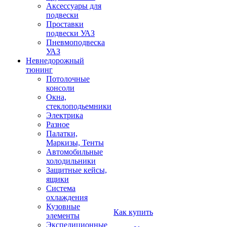
Аксессуары для
подвески
Проставки
подвески УАЗ
Пневмоподвеска
УАЗ
Невнедорожный
тюнинг
Потолочные
консоли
Окна,
стеклоподьемники
Электрика
Разное
Палатки,
Маркизы, Тенты
Автомобильные
холодильники
Защитные кейсы,
ящики
Система
охлаждения
Кузовные
Как купить
элементы
Экспедиционные