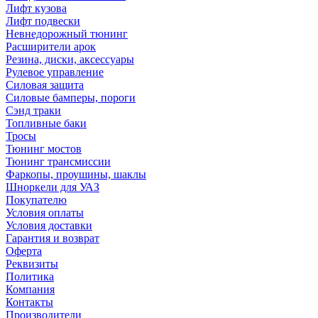
Лифт кузова
Лифт подвески
Невнедорожный тюнинг
Расширители арок
Резина, диски, аксессуары
Рулевое управление
Силовая защита
Силовые бамперы, пороги
Сэнд траки
Топливные баки
Тросы
Тюнинг мостов
Тюнинг трансмиссии
Фаркопы, проушины, шаклы
Шноркели для УАЗ
Покупателю
Условия оплаты
Условия доставки
Гарантия и возврат
Оферта
Реквизиты
Политика
Компания
Контакты
Производители