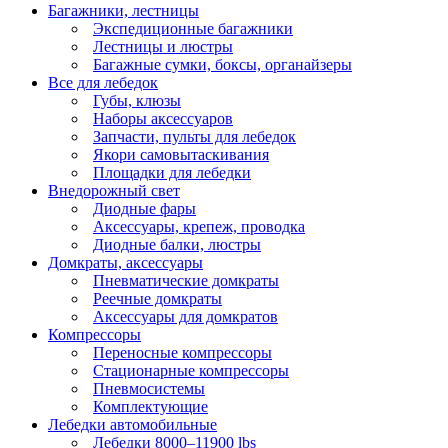
Багажники, лестницы
Экспедиционные багажники
Лестницы и люстры
Багажные сумки, боксы, органайзеры
Все для лебедок
Губы, клюзы
Наборы аксессуаров
Запчасти, пульты для лебедок
Якори самовытаскивания
Площадки для лебедки
Внедорожный свет
Диодные фары
Аксессуары, крепеж, проводка
Диодные балки, люстры
Домкраты, аксессуары
Пневматические домкраты
Реечные домкраты
Аксессуары для домкратов
Компрессоры
Переносные компрессоры
Стационарные компрессоры
Пневмосистемы
Комплектующие
Лебедки автомобильные
Лебедки 8000–11900 lbs