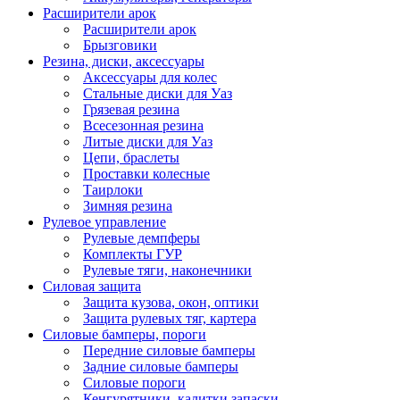
Расширители арок
Расширители арок
Брызговики
Резина, диски, аксессуары
Аксессуары для колес
Стальные диски для Уаз
Грязевая резина
Всесезонная резина
Литые диски для Уаз
Цепи, браслеты
Проставки колесные
Таирлоки
Зимняя резина
Рулевое управление
Рулевые демпферы
Комплекты ГУР
Рулевые тяги, наконечники
Силовая защита
Защита кузова, окон, оптики
Защита рулевых тяг, картера
Силовые бамперы, пороги
Передние силовые бамперы
Задние силовые бамперы
Силовые пороги
Кенгурятники, калитки запаски