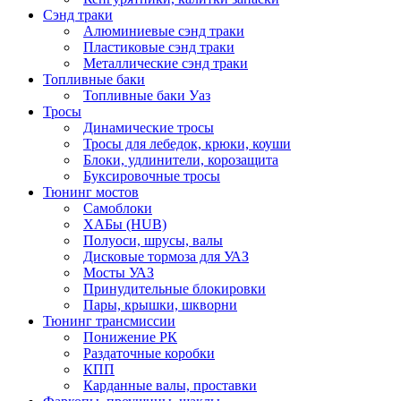
Сэнд траки
Алюминиевые сэнд траки
Пластиковые сэнд траки
Металлические сэнд траки
Топливные баки
Топливные баки Уаз
Тросы
Динамические тросы
Тросы для лебедок, крюки, коуши
Блоки, удлинители, корозащита
Буксировочные тросы
Тюнинг мостов
Самоблоки
ХАБы (HUB)
Полуоси, шрусы, валы
Дисковые тормоза для УАЗ
Мосты УАЗ
Принудительные блокировки
Пары, крышки, шкворни
Тюнинг трансмиссии
Понижение РК
Раздаточные коробки
КПП
Карданные валы, проставки