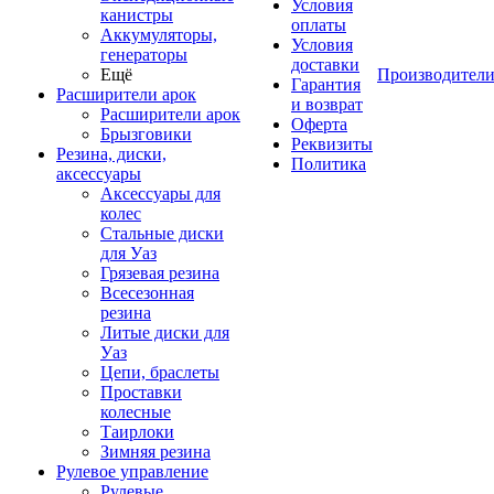
Условия
канистры
оплаты
Аккумуляторы,
Условия
генераторы
доставки
Ещё
Производител
Гарантия
Расширители арок
и возврат
Расширители арок
Оферта
Брызговики
Реквизиты
Резина, диски,
Политика
аксессуары
Аксессуары для
колес
Стальные диски
для Уаз
Грязевая резина
Всесезонная
резина
Литые диски для
Уаз
Цепи, браслеты
Проставки
колесные
Таирлоки
Зимняя резина
Рулевое управление
Рулевые