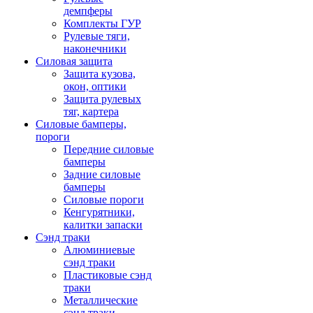
демпферы
Комплекты ГУР
Рулевые тяги,
наконечники
Силовая защита
Защита кузова,
окон, оптики
Защита рулевых
тяг, картера
Силовые бамперы,
пороги
Передние силовые
бамперы
Задние силовые
бамперы
Силовые пороги
Кенгурятники,
калитки запаски
Сэнд траки
Алюминиевые
сэнд траки
Пластиковые сэнд
траки
Металлические
сэнд траки