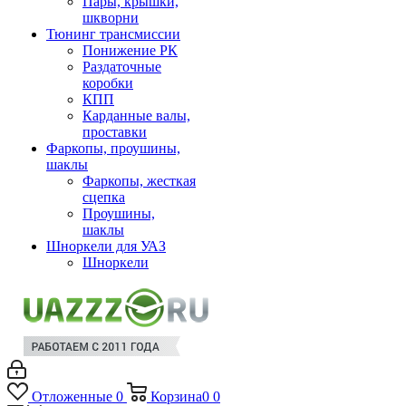
Пары, крышки,
шкворни
Тюнинг трансмиссии
Понижение РК
Раздаточные
коробки
КПП
Карданные валы,
проставки
Фаркопы, проушины,
шаклы
Фаркопы, жесткая
сцепка
Проушины,
шаклы
Шноркели для УАЗ
Шноркели
Отложенные
0
Корзина
0
0