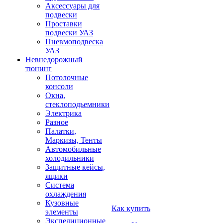
Аксессуары для
подвески
Проставки
подвески УАЗ
Пневмоподвеска
УАЗ
Невнедорожный
тюнинг
Потолочные
консоли
Окна,
стеклоподьемники
Электрика
Разное
Палатки,
Маркизы, Тенты
Автомобильные
холодильники
Защитные кейсы,
ящики
Система
охлаждения
Кузовные
Как купить
элементы
Экспедиционные