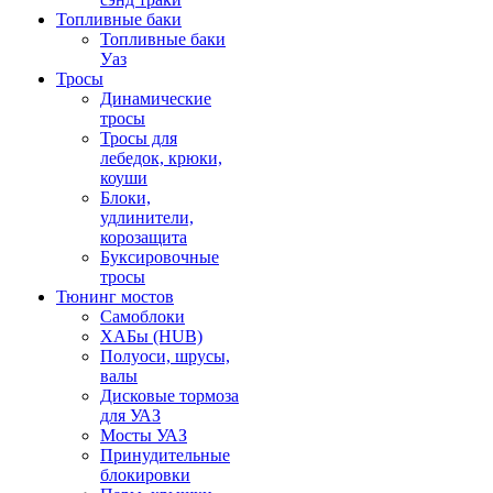
Топливные баки
Топливные баки
Уаз
Тросы
Динамические
тросы
Тросы для
лебедок, крюки,
коуши
Блоки,
удлинители,
корозащита
Буксировочные
тросы
Тюнинг мостов
Самоблоки
ХАБы (HUB)
Полуоси, шрусы,
валы
Дисковые тормоза
для УАЗ
Мосты УАЗ
Принудительные
блокировки