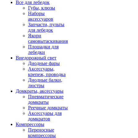
Все для лебедок
Губы, клюзы
Наборы
аксессуаров
Запчасти, пульты
для лебедок
Якори
самовытаскивания
Площадки для
лебедки
Внедорожный свет
Диодные фары
Аксессуары,
крепеж, проводка
Диодные балки,
люстры
Домкраты, аксессуары
Пневматические
домкраты
Реечные домкраты
Аксессуары для
домкратов
Компрессоры
Переносные
компрессоры