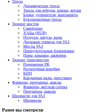
Тросы
Динамические тросы
Тросы для лебедок, крюки, коуши
Блоки, удлинители, корозащита
Буксировочные тросы
Тюнинг мостов
Самоблоки
ХАБы (HUB)
Полуоси, шрусы, валы
Дисковые тормоза для УАЗ
Мосты УАЗ
Принудительные блокировки
Пары, крышки, шкворни
Тюнинг трансмиссии
Понижение РК
Раздаточные коробки
КПП
Карданные валы, проставки
Фаркопы, проушины, шаклы
Фаркопы, жесткая сцепка
Проушины, шаклы
Шноркели для УАЗ
Шноркели
Ранее вы смотрели