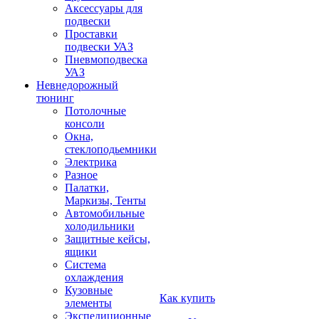
Аксессуары для
подвески
Проставки
подвески УАЗ
Пневмоподвеска
УАЗ
Невнедорожный
тюнинг
Потолочные
консоли
Окна,
стеклоподьемники
Электрика
Разное
Палатки,
Маркизы, Тенты
Автомобильные
холодильники
Защитные кейсы,
ящики
Система
охлаждения
Кузовные
Как купить
элементы
Экспедиционные