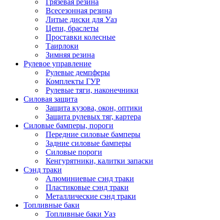
Грязевая резина
Всесезонная резина
Литые диски для Уаз
Цепи, браслеты
Проставки колесные
Таирлоки
Зимняя резина
Рулевое управление
Рулевые демпферы
Комплекты ГУР
Рулевые тяги, наконечники
Силовая защита
Защита кузова, окон, оптики
Защита рулевых тяг, картера
Силовые бамперы, пороги
Передние силовые бамперы
Задние силовые бамперы
Силовые пороги
Кенгурятники, калитки запаски
Сэнд траки
Алюминиевые сэнд траки
Пластиковые сэнд траки
Металлические сэнд траки
Топливные баки
Топливные баки Уаз