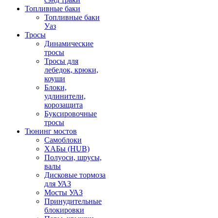
Топливные баки
Топливные баки
Уаз
Тросы
Динамические
тросы
Тросы для
лебедок, крюки,
коуши
Блоки,
удлинители,
корозащита
Буксировочные
тросы
Тюнинг мостов
Самоблоки
ХАБы (HUB)
Полуоси, шрусы,
валы
Дисковые тормоза
для УАЗ
Мосты УАЗ
Принудительные
блокировки