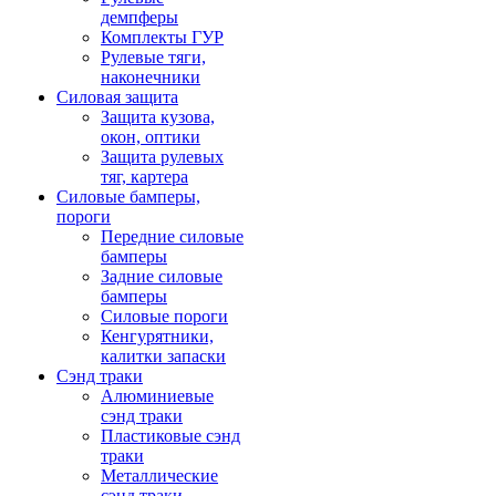
демпферы
Комплекты ГУР
Рулевые тяги,
наконечники
Силовая защита
Защита кузова,
окон, оптики
Защита рулевых
тяг, картера
Силовые бамперы,
пороги
Передние силовые
бамперы
Задние силовые
бамперы
Силовые пороги
Кенгурятники,
калитки запаски
Сэнд траки
Алюминиевые
сэнд траки
Пластиковые сэнд
траки
Металлические
сэнд траки