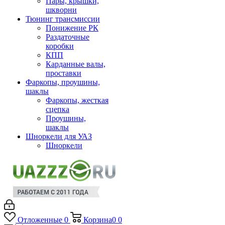
Пары, крышки,
шкворни
Тюнинг трансмиссии
Понижение РК
Раздаточные
коробки
КПП
Карданные валы,
проставки
Фаркопы, проушины,
шаклы
Фаркопы, жесткая
сцепка
Проушины,
шаклы
Шноркели для УАЗ
Шноркели
Отложенные
0
Корзина
0
0