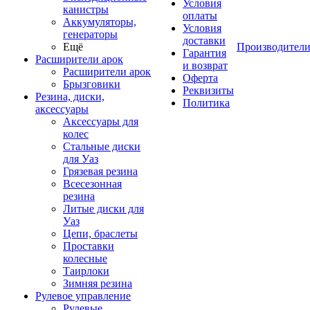
Условия
канистры
оплаты
Аккумуляторы,
Условия
генераторы
доставки
Ещё
Производител
Гарантия
Расширители арок
и возврат
Расширители арок
Оферта
Брызговики
Реквизиты
Резина, диски,
Политика
аксессуары
Аксессуары для
колес
Стальные диски
для Уаз
Грязевая резина
Всесезонная
резина
Литые диски для
Уаз
Цепи, браслеты
Проставки
колесные
Таирлоки
Зимняя резина
Рулевое управление
Рулевые