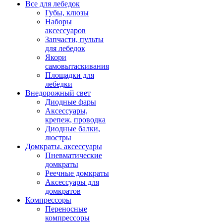
Все для лебедок
Губы, клюзы
Наборы
аксессуаров
Запчасти, пульты
для лебедок
Якори
самовытаскивания
Площадки для
лебедки
Внедорожный свет
Диодные фары
Аксессуары,
крепеж, проводка
Диодные балки,
люстры
Домкраты, аксессуары
Пневматические
домкраты
Реечные домкраты
Аксессуары для
домкратов
Компрессоры
Переносные
компрессоры