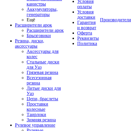
Условия
канистры
оплаты
Аккумуляторы,
Условия
генераторы
доставки
Ещё
Производител
Гарантия
Расширители арок
и возврат
Расширители арок
Оферта
Брызговики
Реквизиты
Резина, диски,
Политика
аксессуары
Аксессуары для
колес
Стальные диски
для Уаз
Грязевая резина
Всесезонная
резина
Литые диски для
Уаз
Цепи, браслеты
Проставки
колесные
Таирлоки
Зимняя резина
Рулевое управление
Рулевые