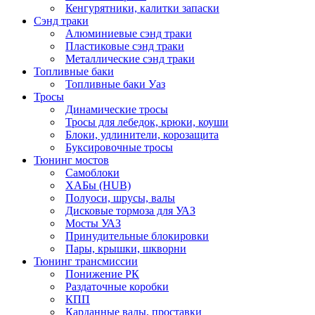
Кенгурятники, калитки запаски
Сэнд траки
Алюминиевые сэнд траки
Пластиковые сэнд траки
Металлические сэнд траки
Топливные баки
Топливные баки Уаз
Тросы
Динамические тросы
Тросы для лебедок, крюки, коуши
Блоки, удлинители, корозащита
Буксировочные тросы
Тюнинг мостов
Самоблоки
ХАБы (HUB)
Полуоси, шрусы, валы
Дисковые тормоза для УАЗ
Мосты УАЗ
Принудительные блокировки
Пары, крышки, шкворни
Тюнинг трансмиссии
Понижение РК
Раздаточные коробки
КПП
Карданные валы, проставки