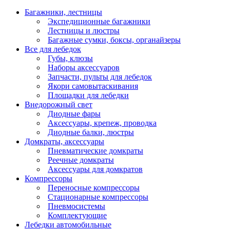
Багажники, лестницы
Экспедиционные багажники
Лестницы и люстры
Багажные сумки, боксы, органайзеры
Все для лебедок
Губы, клюзы
Наборы аксессуаров
Запчасти, пульты для лебедок
Якори самовытаскивания
Площадки для лебедки
Внедорожный свет
Диодные фары
Аксессуары, крепеж, проводка
Диодные балки, люстры
Домкраты, аксессуары
Пневматические домкраты
Реечные домкраты
Аксессуары для домкратов
Компрессоры
Переносные компрессоры
Стационарные компрессоры
Пневмосистемы
Комплектующие
Лебедки автомобильные