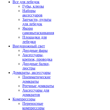
Все для лебедок
Губы, клюзы
Наборы
аксессуаров
Запчасти, пульты
для лебедок
Якори
самовытаскивания
Площадки для
лебедки
Внедорожный свет
Диодные фары
Аксессуары,
крепеж, проводка
Диодные балки,
люстры
Домкраты, аксессуары
Пневматические
домкраты
Реечные домкраты
Аксессуары для
домкратов
Компрессоры
Переносные
компрессоры