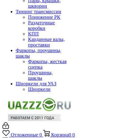
Пары, крышки,
шкворни
Тюнинг трансмиссии
Понижение РК
Раздаточные
коробки
КПП
Карданные валы,
проставки
Фаркопы, проушины,
шаклы
Фаркопы, жесткая
сцепка
Проушины,
шаклы
Шноркели для УАЗ
Шноркели
Отложенные
0
Корзина
0
0