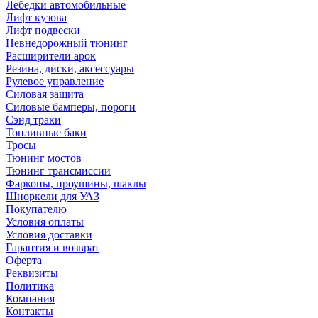
Лебедки автомобильные
Лифт кузова
Лифт подвески
Невнедорожный тюнинг
Расширители арок
Резина, диски, аксессуары
Рулевое управление
Силовая защита
Силовые бамперы, пороги
Сэнд траки
Топливные баки
Тросы
Тюнинг мостов
Тюнинг трансмиссии
Фаркопы, проушины, шаклы
Шноркели для УАЗ
Покупателю
Условия оплаты
Условия доставки
Гарантия и возврат
Оферта
Реквизиты
Политика
Компания
Контакты