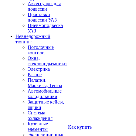
Аксессуары для
подвески
Проставки
подвески УАЗ
Пневмоподвеска
УАЗ
Невнедорожный
тюнинг
Потолочные
консоли
Окна,
стеклоподьемники
Электрика
Разное
Палатки,
Маркизы, Тенты
Автомобильные
холодильники
Защитные кейсы,
ящики
Система
охлаждения
Кузовные
Как купить
элементы
Экспедиционные