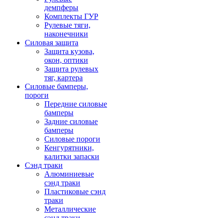
демпферы
Комплекты ГУР
Рулевые тяги,
наконечники
Силовая защита
Защита кузова,
окон, оптики
Защита рулевых
тяг, картера
Силовые бамперы,
пороги
Передние силовые
бамперы
Задние силовые
бамперы
Силовые пороги
Кенгурятники,
калитки запаски
Сэнд траки
Алюминиевые
сэнд траки
Пластиковые сэнд
траки
Металлические
сэнд траки