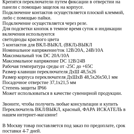
Крепятся переключатели путем фиксации в отверстии на
панели с помощью защелок на корпусе.
Подключение контактов осуществляется плоской клеммой,
либо с помощью пайки.
Подключение осуществляется через реле.
Для подсветки кнопок в темное время суток и индикации
включения используются
светодиоды красного цвета
5 контактов для ВКЛ-ВЫКЛ, (ВКЛ)-ВЫКЛ
Номинальное напряжение/ток 12В/20А, 24В/10А
Максимальный ток DC 20А/10А
Максимальное напряжение DC 12В/24В
Рабочая температура среды от -25С до +65С
Размер клавиши переключателя ДхШ 48,5х26
Размер корпуса переключателя ДхШхВ 48,5х26х50,1 мм
Посадочное отверстие 37,1x21,5 мм
Степень защиты IP66
Может использоваться в качестве сувенирной продукции.
Звоните, чтобы получить любые консультации и купить
Переключатель ВКЛ/ВЫКЛ, красный, ФАРА ИСКАТЕЛЬ в
нашем интернет-магазине!
В Москву товар поставляется под заказ по предоплате, срок
поставки 4-7 дней.