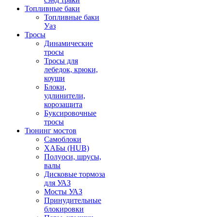
Топливные баки
Топливные баки
Уаз
Тросы
Динамические
тросы
Тросы для
лебедок, крюки,
коуши
Блоки,
удлинители,
корозащита
Буксировочные
тросы
Тюнинг мостов
Самоблоки
ХАБы (HUB)
Полуоси, шрусы,
валы
Дисковые тормоза
для УАЗ
Мосты УАЗ
Принудительные
блокировки