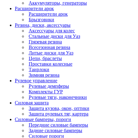
Аккумуляторы, генераторы
Расширители арок
Расширители арок
Брызговики
Резина, диски, аксессуары
Аксессуары для колес
Стальные диски для Уаз
Грязевая резина
Всесезонная резина
Литые диски для Уаз
Цепи, браслеты
Проставки колесные
Таирлоки
Зимняя резина
Рулевое управление
Рулевые демпферы
Комплекты ГУР
Рулевые тяги, наконечники
Силовая защита
Защита кузова, окон, оптики
Защита рулевых тяг, картера
Силовые бамперы, пороги
Передние силовые бамперы
Задние силовые бамперы
Силовые пороги