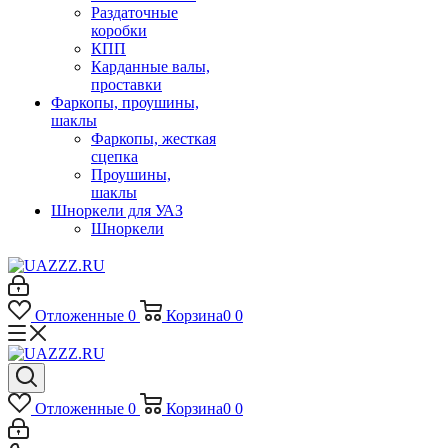
Раздаточные
коробки
КПП
Карданные валы,
проставки
Фаркопы, проушины,
шаклы
Фаркопы, жесткая
сцепка
Проушины,
шаклы
Шноркели для УАЗ
Шноркели
Отложенные
0
Корзина
0
0
Отложенные
0
Корзина
0
0