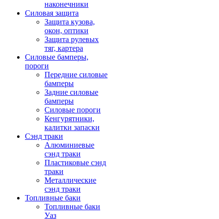
наконечники
Силовая защита
Защита кузова,
окон, оптики
Защита рулевых
тяг, картера
Силовые бамперы,
пороги
Передние силовые
бамперы
Задние силовые
бамперы
Силовые пороги
Кенгурятники,
калитки запаски
Сэнд траки
Алюминиевые
сэнд траки
Пластиковые сэнд
траки
Металлические
сэнд траки
Топливные баки
Топливные баки
Уаз