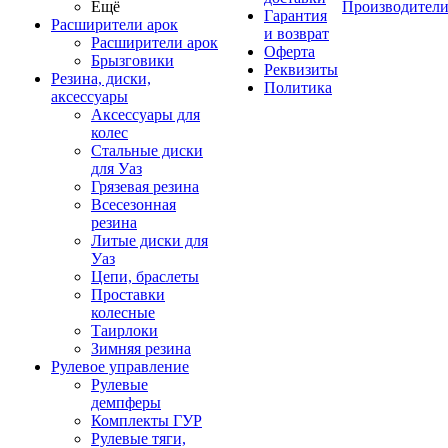
Ещё
Производител
Гарантия
Расширители арок
и возврат
Расширители арок
Оферта
Брызговики
Реквизиты
Резина, диски,
Политика
аксессуары
Аксессуары для
колес
Стальные диски
для Уаз
Грязевая резина
Всесезонная
резина
Литые диски для
Уаз
Цепи, браслеты
Проставки
колесные
Таирлоки
Зимняя резина
Рулевое управление
Рулевые
демпферы
Комплекты ГУР
Рулевые тяги,