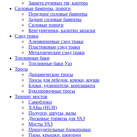
Защита рулевых тяг, картера
Силовые бамперы, пороги
Передние силовые бамперы
Задние силовые бамперы
Силовые пороги
Кенгурятники, калитки запаски
Сэнд траки
Алюминиевые сэнд траки
Пластиковые сэнд траки
Металлические сэнд траки
Топливные баки
Топливные баки Уаз
Тросы
Динамические тросы
Тросы для лебедок, крюки, коуши
Блоки, удлинители, корозащита
Буксировочные тросы
Тюнинг мостов
Самоблоки
ХАБы (HUB)
Полуоси, шрусы, валы
Дисковые тормоза для УАЗ
Мосты УАЗ
Принудительные блокировки
Пары, крышки, шкворни