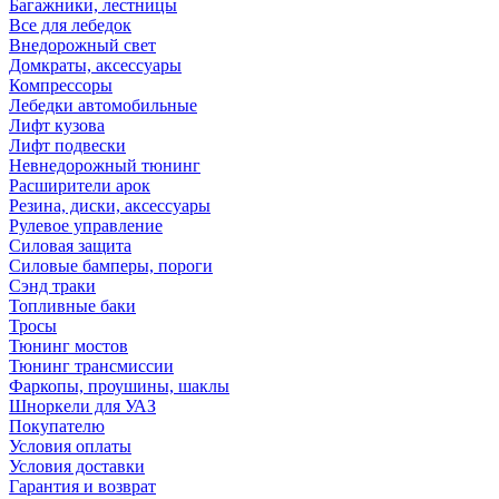
Багажники, лестницы
Все для лебедок
Внедорожный свет
Домкраты, аксессуары
Компрессоры
Лебедки автомобильные
Лифт кузова
Лифт подвески
Невнедорожный тюнинг
Расширители арок
Резина, диски, аксессуары
Рулевое управление
Силовая защита
Силовые бамперы, пороги
Сэнд траки
Топливные баки
Тросы
Тюнинг мостов
Тюнинг трансмиссии
Фаркопы, проушины, шаклы
Шноркели для УАЗ
Покупателю
Условия оплаты
Условия доставки
Гарантия и возврат