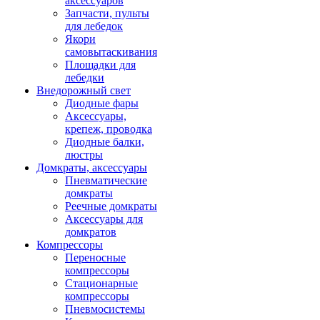
аксессуаров
Запчасти, пульты
для лебедок
Якори
самовытаскивания
Площадки для
лебедки
Внедорожный свет
Диодные фары
Аксессуары,
крепеж, проводка
Диодные балки,
люстры
Домкраты, аксессуары
Пневматические
домкраты
Реечные домкраты
Аксессуары для
домкратов
Компрессоры
Переносные
компрессоры
Стационарные
компрессоры
Пневмосистемы