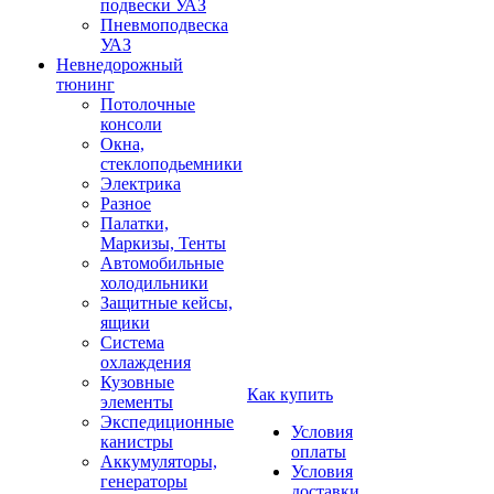
подвески УАЗ
Пневмоподвеска
УАЗ
Невнедорожный
тюнинг
Потолочные
консоли
Окна,
стеклоподьемники
Электрика
Разное
Палатки,
Маркизы, Тенты
Автомобильные
холодильники
Защитные кейсы,
ящики
Система
охлаждения
Кузовные
Как купить
элементы
Экспедиционные
Условия
канистры
оплаты
Аккумуляторы,
Условия
генераторы
доставки