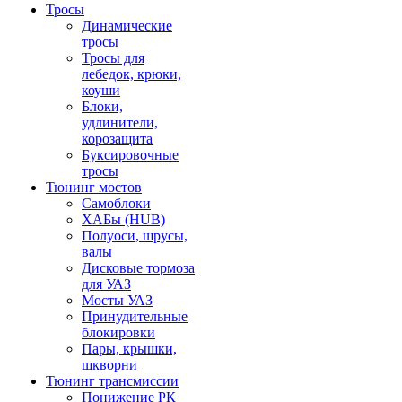
Тросы
Динамические
тросы
Тросы для
лебедок, крюки,
коуши
Блоки,
удлинители,
корозащита
Буксировочные
тросы
Тюнинг мостов
Самоблоки
ХАБы (HUB)
Полуоси, шрусы,
валы
Дисковые тормоза
для УАЗ
Мосты УАЗ
Принудительные
блокировки
Пары, крышки,
шкворни
Тюнинг трансмиссии
Понижение РК