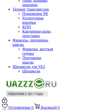
Пары, крышки,
шкворни
Тюнинг трансмиссии
Понижение РК
Раздаточные
коробки
КПП
Карданные валы,
проставки
Фаркопы, проушины,
шаклы
Фаркопы, жесткая
сцепка
Проушины,
шаклы
Шноркели для УАЗ
Шноркели
Отложенные
0
Корзина
0
0