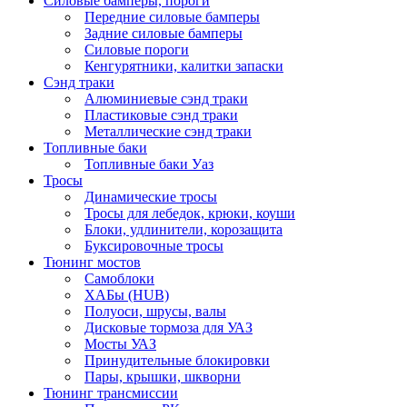
Силовые бамперы, пороги
Передние силовые бамперы
Задние силовые бамперы
Силовые пороги
Кенгурятники, калитки запаски
Сэнд траки
Алюминиевые сэнд траки
Пластиковые сэнд траки
Металлические сэнд траки
Топливные баки
Топливные баки Уаз
Тросы
Динамические тросы
Тросы для лебедок, крюки, коуши
Блоки, удлинители, корозащита
Буксировочные тросы
Тюнинг мостов
Самоблоки
ХАБы (HUB)
Полуоси, шрусы, валы
Дисковые тормоза для УАЗ
Мосты УАЗ
Принудительные блокировки
Пары, крышки, шкворни
Тюнинг трансмиссии