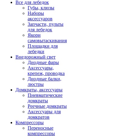
Все для лебедок
Губы, клюзы
Наборы
аксессуаров
Запчасти, пульты
для лебедок
Якори
самовытаскивания
Площадки для
лебедки
Внедорожный свет
Диодные фары
Аксессуары,
крепеж, проводка
Диодные балки,
люстры
Домкраты, аксессуары
Пневматические
домкраты
Реечные домкраты
Аксессуары для
домкратов
Компрессоры
Переносные
компрессоры