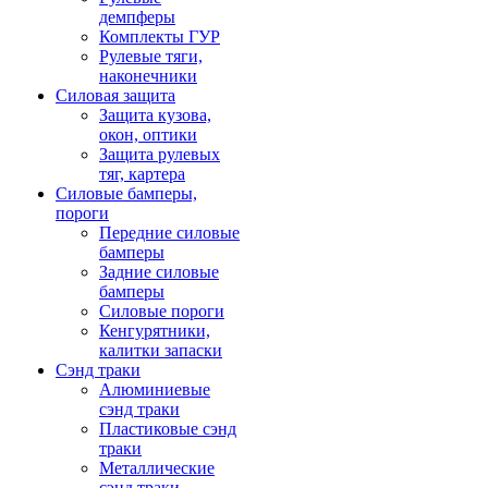
демпферы
Комплекты ГУР
Рулевые тяги,
наконечники
Силовая защита
Защита кузова,
окон, оптики
Защита рулевых
тяг, картера
Силовые бамперы,
пороги
Передние силовые
бамперы
Задние силовые
бамперы
Силовые пороги
Кенгурятники,
калитки запаски
Сэнд траки
Алюминиевые
сэнд траки
Пластиковые сэнд
траки
Металлические
сэнд траки