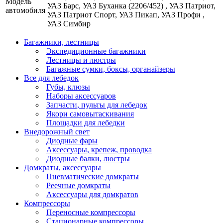
Модель
УАЗ Барс, УАЗ Буханка (2206/452) , УАЗ Патриот,
автомобиля
УАЗ Патриот Спорт, УАЗ Пикап, УАЗ Профи ,
УАЗ Симбир
Багажники, лестницы
Экспедиционные багажники
Лестницы и люстры
Багажные сумки, боксы, органайзеры
Все для лебедок
Губы, клюзы
Наборы аксессуаров
Запчасти, пульты для лебедок
Якори самовытаскивания
Площадки для лебедки
Внедорожный свет
Диодные фары
Аксессуары, крепеж, проводка
Диодные балки, люстры
Домкраты, аксессуары
Пневматические домкраты
Реечные домкраты
Аксессуары для домкратов
Компрессоры
Переносные компрессоры
Стационарные компрессоры