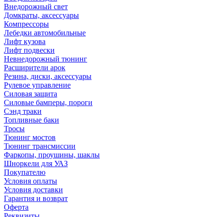
Внедорожный свет
Домкраты, аксессуары
Компрессоры
Лебедки автомобильные
Лифт кузова
Лифт подвески
Невнедорожный тюнинг
Расширители арок
Резина, диски, аксессуары
Рулевое управление
Силовая защита
Силовые бамперы, пороги
Сэнд траки
Топливные баки
Тросы
Тюнинг мостов
Тюнинг трансмиссии
Фаркопы, проушины, шаклы
Шноркели для УАЗ
Покупателю
Условия оплаты
Условия доставки
Гарантия и возврат
Оферта
Реквизиты