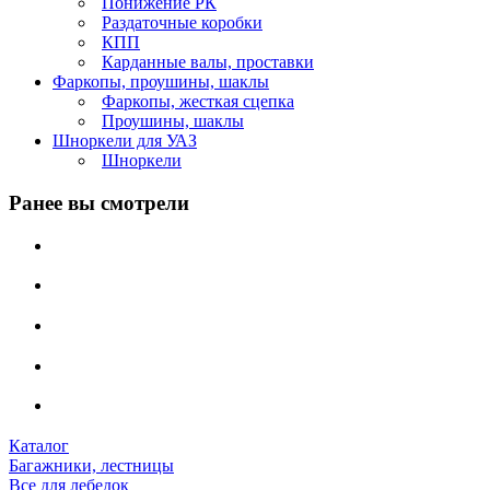
Понижение РК
Раздаточные коробки
КПП
Карданные валы, проставки
Фаркопы, проушины, шаклы
Фаркопы, жесткая сцепка
Проушины, шаклы
Шноркели для УАЗ
Шноркели
Ранее вы смотрели
Каталог
Багажники, лестницы
Все для лебедок