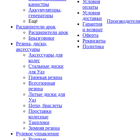
Условия
канистры
оплаты
Аккумуляторы,
Условия
генераторы
доставки
Ещё
Производител
Гарантия
Расширители арок
и возврат
Расширители арок
Оферта
Брызговики
Реквизиты
Резина, диски,
Политика
аксессуары
Аксессуары для
колес
Стальные диски
для Уаз
Грязевая резина
Всесезонная
резина
Литые диски для
Уаз
Цепи, браслеты
Проставки
колесные
Таирлоки
Зимняя резина
Рулевое управление
Рулевые