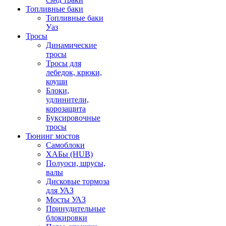
Топливные баки
Топливные баки
Уаз
Тросы
Динамические
тросы
Тросы для
лебедок, крюки,
коуши
Блоки,
удлинители,
корозащита
Буксировочные
тросы
Тюнинг мостов
Самоблоки
ХАБы (HUB)
Полуоси, шрусы,
валы
Дисковые тормоза
для УАЗ
Мосты УАЗ
Принудительные
блокировки