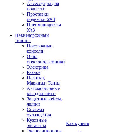
Аксессуары для
подвески
Проставки
подвески УАЗ
Пневмоподвеска
УАЗ
Невнедорожный
тюнинг
Потолочные
консоли
Окна,
стеклоподьемники
Электрика
Разное
Палатки,
Маркизы, Тенты
Автомобильные
холодильники
Защитные кейсы,
ящики
Система
охлаждения
Кузовные
Как купить
элементы
Экспедиционные