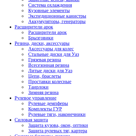
Система охлаждения
Кузовные элементы
Экспедиционные канистры
Аккумуляторы, генераторы
Расширители арок
Расширители арок
Брызговики
Резина, диски, аксессуары
Аксессуары для колес
Стальные диски для Уаз
Грязевая резина
Всесезонная резина
Литые диски для Уаз
Цепи, браслеты
Проставки колесные
Таирлоки
Зимняя резина
Рулевое управление
Рулевые демпферы
Комплекты ГУР
Рулевые тяги, наконечники
Силовая защита
Защита кузова, окон, оптики
Защита рулевых тяг, картера