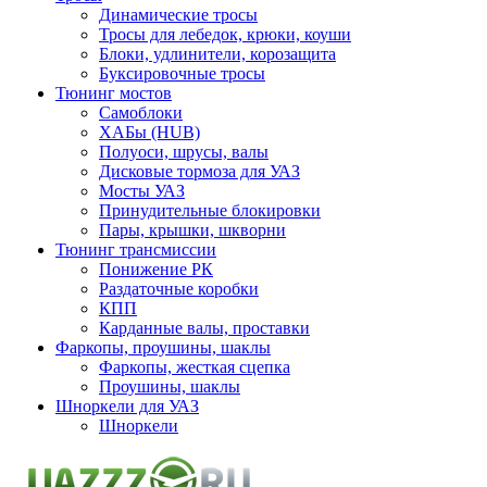
Динамические тросы
Тросы для лебедок, крюки, коуши
Блоки, удлинители, корозащита
Буксировочные тросы
Тюнинг мостов
Самоблоки
ХАБы (HUB)
Полуоси, шрусы, валы
Дисковые тормоза для УАЗ
Мосты УАЗ
Принудительные блокировки
Пары, крышки, шкворни
Тюнинг трансмиссии
Понижение РК
Раздаточные коробки
КПП
Карданные валы, проставки
Фаркопы, проушины, шаклы
Фаркопы, жесткая сцепка
Проушины, шаклы
Шноркели для УАЗ
Шноркели