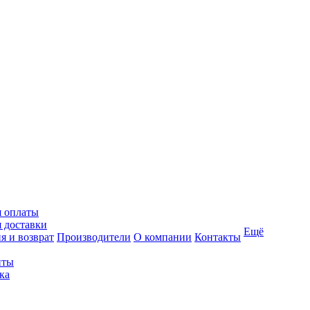
я оплаты
 доставки
Ещё
я и возврат
Производители
О компании
Контакты
иты
ка