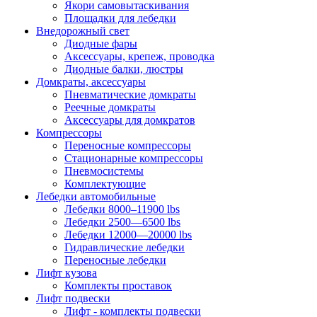
Якори самовытаскивания
Площадки для лебедки
Внедорожный свет
Диодные фары
Аксессуары, крепеж, проводка
Диодные балки, люстры
Домкраты, аксессуары
Пневматические домкраты
Реечные домкраты
Аксессуары для домкратов
Компрессоры
Переносные компрессоры
Стационарные компрессоры
Пневмосистемы
Комплектующие
Лебедки автомобильные
Лебедки 8000–11900 lbs
Лебедки 2500—6500 lbs
Лебедки 12000—20000 lbs
Гидравлические лебедки
Переносные лебедки
Лифт кузова
Комплекты проставок
Лифт подвески
Лифт - комплекты подвески