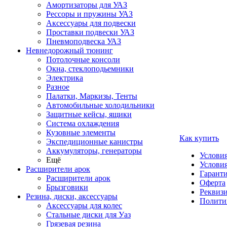
Амортизаторы для УАЗ
Рессоры и пружины УАЗ
Аксессуары для подвески
Проставки подвески УАЗ
Пневмоподвеска УАЗ
Невнедорожный тюнинг
Потолочные консоли
Окна, стеклоподьемники
Электрика
Разное
Палатки, Маркизы, Тенты
Автомобильные холодильники
Защитные кейсы, ящики
Система охлаждения
Кузовные элементы
Как купить
Экспедиционные канистры
Аккумуляторы, генераторы
Услови
Ещё
Условия
Расширители арок
Гаранти
Расширители арок
Оферта
Брызговики
Реквиз
Резина, диски, аксессуары
Полити
Аксессуары для колес
Стальные диски для Уаз
Грязевая резина