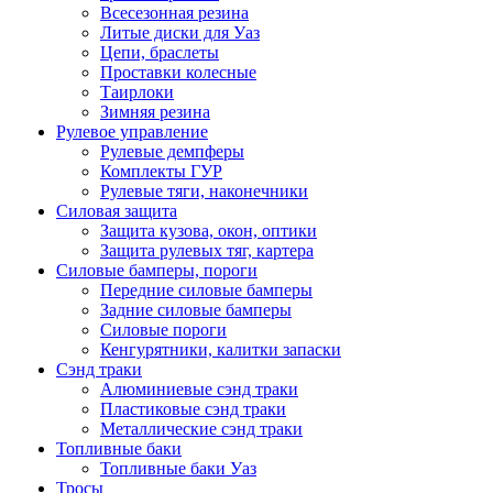
Всесезонная резина
Литые диски для Уаз
Цепи, браслеты
Проставки колесные
Таирлоки
Зимняя резина
Рулевое управление
Рулевые демпферы
Комплекты ГУР
Рулевые тяги, наконечники
Силовая защита
Защита кузова, окон, оптики
Защита рулевых тяг, картера
Силовые бамперы, пороги
Передние силовые бамперы
Задние силовые бамперы
Силовые пороги
Кенгурятники, калитки запаски
Сэнд траки
Алюминиевые сэнд траки
Пластиковые сэнд траки
Металлические сэнд траки
Топливные баки
Топливные баки Уаз
Тросы