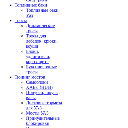
Топливные баки
Топливные баки
Уаз
Тросы
Динамические
тросы
Тросы для
лебедок, крюки,
коуши
Блоки,
удлинители,
корозащита
Буксировочные
тросы
Тюнинг мостов
Самоблоки
ХАБы (HUB)
Полуоси, шрусы,
валы
Дисковые тормоза
для УАЗ
Мосты УАЗ
Принудительные
блокировки