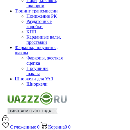
Пары, крышки,
шкворни
Тюнинг трансмиссии
Понижение РК
Раздаточные
коробки
КПП
Карданные валы,
проставки
Фаркопы, проушины,
шаклы
Фаркопы, жесткая
сцепка
Проушины,
шаклы
Шноркели для УАЗ
Шноркели
Отложенные
0
Корзина
0
0