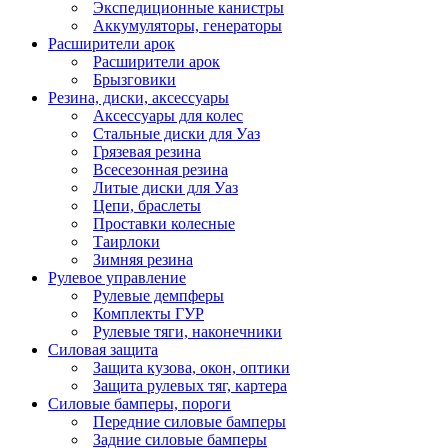
Экспедиционные канистры
Аккумуляторы, генераторы
Расширители арок
Расширители арок
Брызговики
Резина, диски, аксессуары
Аксессуары для колес
Стальные диски для Уаз
Грязевая резина
Всесезонная резина
Литые диски для Уаз
Цепи, браслеты
Проставки колесные
Таирлоки
Зимняя резина
Рулевое управление
Рулевые демпферы
Комплекты ГУР
Рулевые тяги, наконечники
Силовая защита
Защита кузова, окон, оптики
Защита рулевых тяг, картера
Силовые бамперы, пороги
Передние силовые бамперы
Задние силовые бамперы