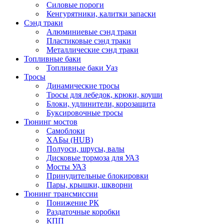
Силовые пороги
Кенгурятники, калитки запаски
Сэнд траки
Алюминиевые сэнд траки
Пластиковые сэнд траки
Металлические сэнд траки
Топливные баки
Топливные баки Уаз
Тросы
Динамические тросы
Тросы для лебедок, крюки, коуши
Блоки, удлинители, корозащита
Буксировочные тросы
Тюнинг мостов
Самоблоки
ХАБы (HUB)
Полуоси, шрусы, валы
Дисковые тормоза для УАЗ
Мосты УАЗ
Принудительные блокировки
Пары, крышки, шкворни
Тюнинг трансмиссии
Понижение РК
Раздаточные коробки
КПП