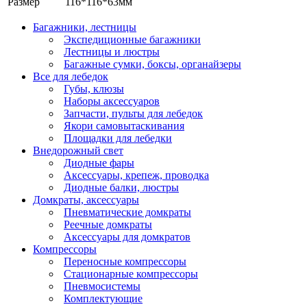
Размер
116*116*63мм
Багажники, лестницы
Экспедиционные багажники
Лестницы и люстры
Багажные сумки, боксы, органайзеры
Все для лебедок
Губы, клюзы
Наборы аксессуаров
Запчасти, пульты для лебедок
Якори самовытаскивания
Площадки для лебедки
Внедорожный свет
Диодные фары
Аксессуары, крепеж, проводка
Диодные балки, люстры
Домкраты, аксессуары
Пневматические домкраты
Реечные домкраты
Аксессуары для домкратов
Компрессоры
Переносные компрессоры
Стационарные компрессоры
Пневмосистемы
Комплектующие