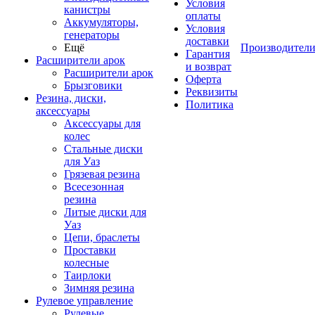
Условия
канистры
оплаты
Аккумуляторы,
Условия
генераторы
доставки
Ещё
Производител
Гарантия
Расширители арок
и возврат
Расширители арок
Оферта
Брызговики
Реквизиты
Резина, диски,
Политика
аксессуары
Аксессуары для
колес
Стальные диски
для Уаз
Грязевая резина
Всесезонная
резина
Литые диски для
Уаз
Цепи, браслеты
Проставки
колесные
Таирлоки
Зимняя резина
Рулевое управление
Рулевые