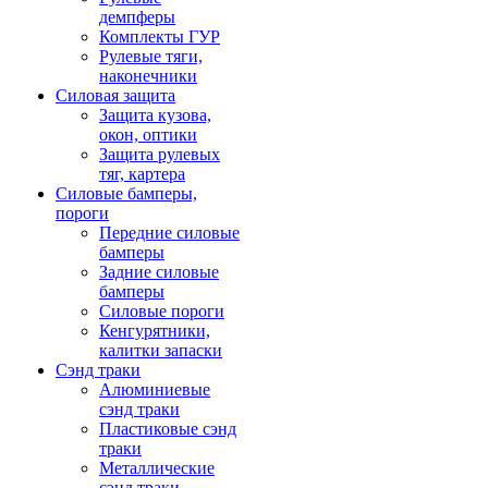
демпферы
Комплекты ГУР
Рулевые тяги,
наконечники
Силовая защита
Защита кузова,
окон, оптики
Защита рулевых
тяг, картера
Силовые бамперы,
пороги
Передние силовые
бамперы
Задние силовые
бамперы
Силовые пороги
Кенгурятники,
калитки запаски
Сэнд траки
Алюминиевые
сэнд траки
Пластиковые сэнд
траки
Металлические
сэнд траки