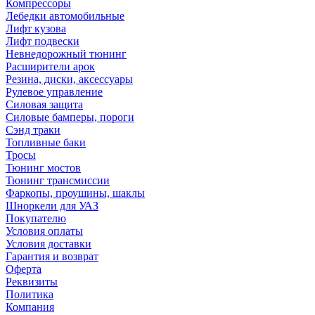
Компрессоры
Лебедки автомобильные
Лифт кузова
Лифт подвески
Невнедорожный тюнинг
Расширители арок
Резина, диски, аксессуары
Рулевое управление
Силовая защита
Силовые бамперы, пороги
Сэнд траки
Топливные баки
Тросы
Тюнинг мостов
Тюнинг трансмиссии
Фаркопы, проушины, шаклы
Шноркели для УАЗ
Покупателю
Условия оплаты
Условия доставки
Гарантия и возврат
Оферта
Реквизиты
Политика
Компания