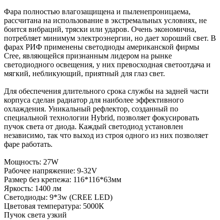
Фара полностью влагозащищена и пыленепроницаема,
рассчитана на использование в экстремальных условиях, не
боится вибраций, тряски или ударов. Очень экономична,
потребляет минимум электроэнергии, но дает хороший свет. В
фарах РИФ применены светодиоды американской фирмы
Cree, являющейся признанным лидером на рынке
светодиодного освещения, у них превосходная светоотдача и
мягкий, небликующий, приятный для глаз свет.
Для обеспечения длительного срока службы на задней части
корпуса сделан радиатор для наиболее эффективного
охлаждения. Уникальный рефлектор, созданный по
специальной технологии Hybrid, позволяет фокусировать
пучок света от диода. Каждый светодиод установлен
независимо, так что выход из строя одного из них позволяет
фаре работать.
Мощность: 27W
Рабочее напряжение: 9-32V
Размер без крепежа: 116*116*63мм
Яркость: 1400 лм
Светодиоды: 9*3w (CREE LED)
Цветовая температура: 5000К
Пучок света узкий