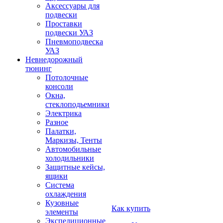
Аксессуары для
подвески
Проставки
подвески УАЗ
Пневмоподвеска
УАЗ
Невнедорожный
тюнинг
Потолочные
консоли
Окна,
стеклоподьемники
Электрика
Разное
Палатки,
Маркизы, Тенты
Автомобильные
холодильники
Защитные кейсы,
ящики
Система
охлаждения
Кузовные
Как купить
элементы
Экспедиционные