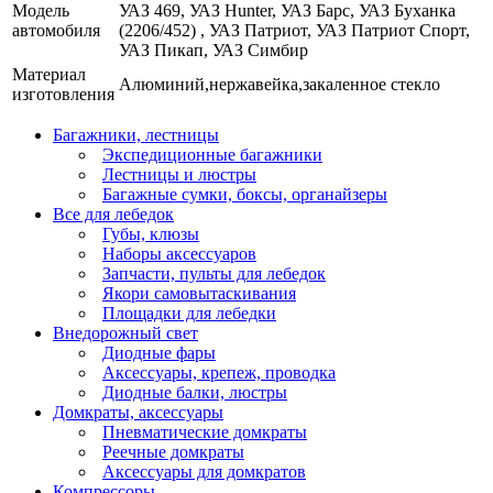
Модель
УАЗ 469, УАЗ Hunter, УАЗ Барс, УАЗ Буханка
автомобиля
(2206/452) , УАЗ Патриот, УАЗ Патриот Спорт,
УАЗ Пикап, УАЗ Симбир
Материал
Алюминий,нержавейка,закаленное стекло
изготовления
Багажники, лестницы
Экспедиционные багажники
Лестницы и люстры
Багажные сумки, боксы, органайзеры
Все для лебедок
Губы, клюзы
Наборы аксессуаров
Запчасти, пульты для лебедок
Якори самовытаскивания
Площадки для лебедки
Внедорожный свет
Диодные фары
Аксессуары, крепеж, проводка
Диодные балки, люстры
Домкраты, аксессуары
Пневматические домкраты
Реечные домкраты
Аксессуары для домкратов
Компрессоры