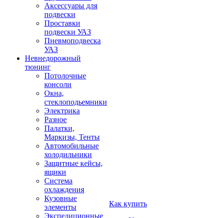
Аксессуары для
подвески
Проставки
подвески УАЗ
Пневмоподвеска
УАЗ
Невнедорожный
тюнинг
Потолочные
консоли
Окна,
стеклоподьемники
Электрика
Разное
Палатки,
Маркизы, Тенты
Автомобильные
холодильники
Защитные кейсы,
ящики
Система
охлаждения
Кузовные
Как купить
элементы
Экспедиционные