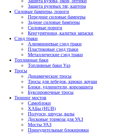
Защита кузова, окон, оптики
Защита рулевых тяг, картера
Силовые бамперы, пороги
Передние силовые бамперы
Задние силовые бамперы
Силовые пороги
Кенгурятники, калитки запаски
Сэнд траки
Алюминиевые сэнд траки
Пластиковые сэнд траки
Металлические сэнд траки
Топливные баки
Топливные баки Уаз
Тросы
Динамические тросы
Тросы для лебедок, крюки, коуши
Блоки, удлинители, корозащита
Буксировочные тросы
Тюнинг мостов
Самоблоки
ХАБы (HUB)
Полуоси, шрусы, валы
Дисковые тормоза для УАЗ
Мосты УАЗ
Принудительные блокировки