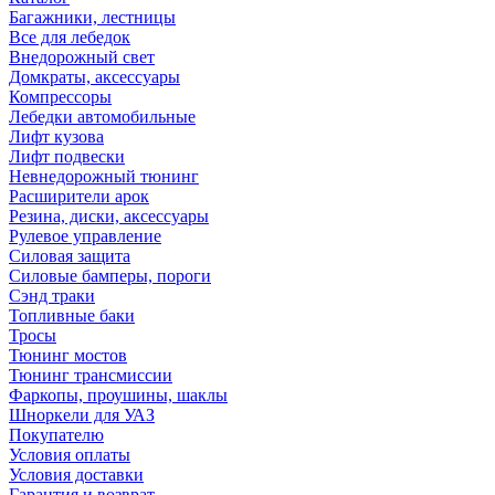
Багажники, лестницы
Все для лебедок
Внедорожный свет
Домкраты, аксессуары
Компрессоры
Лебедки автомобильные
Лифт кузова
Лифт подвески
Невнедорожный тюнинг
Расширители арок
Резина, диски, аксессуары
Рулевое управление
Силовая защита
Силовые бамперы, пороги
Сэнд траки
Топливные баки
Тросы
Тюнинг мостов
Тюнинг трансмиссии
Фаркопы, проушины, шаклы
Шноркели для УАЗ
Покупателю
Условия оплаты
Условия доставки
Гарантия и возврат