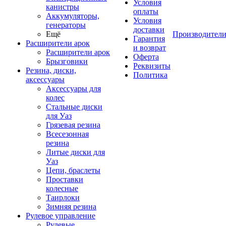
Условия
канистры
оплаты
Аккумуляторы,
Условия
генераторы
доставки
Ещё
Производител
Гарантия
Расширители арок
и возврат
Расширители арок
Оферта
Брызговики
Реквизиты
Резина, диски,
Политика
аксессуары
Аксессуары для
колес
Стальные диски
для Уаз
Грязевая резина
Всесезонная
резина
Литые диски для
Уаз
Цепи, браслеты
Проставки
колесные
Таирлоки
Зимняя резина
Рулевое управление
Рулевые