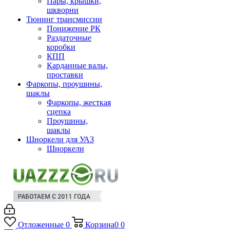
Пары, крышки,
шкворни
Тюнинг трансмиссии
Понижение РК
Раздаточные
коробки
КПП
Карданные валы,
проставки
Фаркопы, проушины,
шаклы
Фаркопы, жесткая
сцепка
Проушины,
шаклы
Шноркели для УАЗ
Шноркели
Отложенные
0
Корзина
0
0