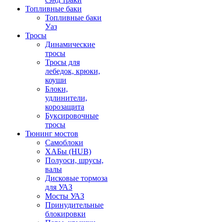
Топливные баки
Топливные баки
Уаз
Тросы
Динамические
тросы
Тросы для
лебедок, крюки,
коуши
Блоки,
удлинители,
корозащита
Буксировочные
тросы
Тюнинг мостов
Самоблоки
ХАБы (HUB)
Полуоси, шрусы,
валы
Дисковые тормоза
для УАЗ
Мосты УАЗ
Принудительные
блокировки