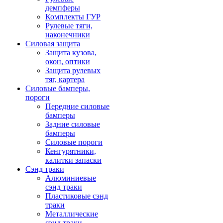
демпферы
Комплекты ГУР
Рулевые тяги,
наконечники
Силовая защита
Защита кузова,
окон, оптики
Защита рулевых
тяг, картера
Силовые бамперы,
пороги
Передние силовые
бамперы
Задние силовые
бамперы
Силовые пороги
Кенгурятники,
калитки запаски
Сэнд траки
Алюминиевые
сэнд траки
Пластиковые сэнд
траки
Металлические
сэнд траки