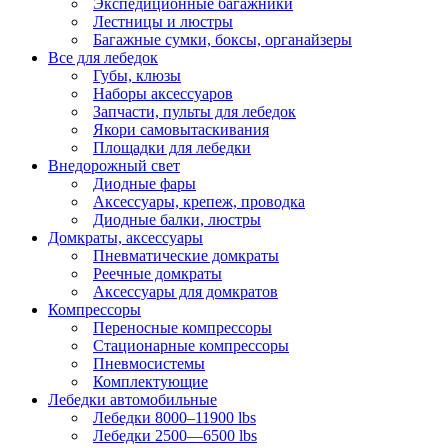
Экспедиционные багажники
Лестницы и люстры
Багажные сумки, боксы, органайзеры
Все для лебедок
Губы, клюзы
Наборы аксессуаров
Запчасти, пульты для лебедок
Якори самовытаскивания
Площадки для лебедки
Внедорожный свет
Диодные фары
Аксессуары, крепеж, проводка
Диодные балки, люстры
Домкраты, аксессуары
Пневматические домкраты
Реечные домкраты
Аксессуары для домкратов
Компрессоры
Переносные компрессоры
Стационарные компрессоры
Пневмосистемы
Комплектующие
Лебедки автомобильные
Лебедки 8000–11900 lbs
Лебедки 2500—6500 lbs