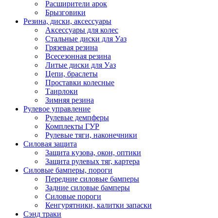
Расширители арок
Брызговики
Резина, диски, аксессуары
Аксессуары для колес
Стальные диски для Уаз
Грязевая резина
Всесезонная резина
Литые диски для Уаз
Цепи, браслеты
Проставки колесные
Таирлоки
Зимняя резина
Рулевое управление
Рулевые демпферы
Комплекты ГУР
Рулевые тяги, наконечники
Силовая защита
Защита кузова, окон, оптики
Защита рулевых тяг, картера
Силовые бамперы, пороги
Передние силовые бамперы
Задние силовые бамперы
Силовые пороги
Кенгурятники, калитки запаски
Сэнд траки