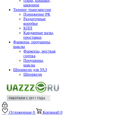
Пары, крышки,
шкворни
Тюнинг трансмиссии
Понижение РК
Раздаточные
коробки
КПП
Карданные валы,
проставки
Фаркопы, проушины,
шаклы
Фаркопы, жесткая
сцепка
Проушины,
шаклы
Шноркели для УАЗ
Шноркели
Отложенные
0
Корзина
0
0