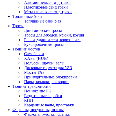
Алюминиевые сэнд траки
Пластиковые сэнд траки
Металлические сэнд траки
Топливные баки
Топливные баки Уаз
Тросы
Динамические тросы
Тросы для лебедок, крюки, коуши
Блоки, удлинители, корозащита
Буксировочные тросы
Тюнинг мостов
Самоблоки
ХАБы (HUB)
Полуоси, шрусы, валы
Дисковые тормоза для УАЗ
Мосты УАЗ
Принудительные блокировки
Пары, крышки, шкворни
Тюнинг трансмиссии
Понижение РК
Раздаточные коробки
КПП
Карданные валы, проставки
Фаркопы, проушины, шаклы
Фаркопы, жесткая сцепка