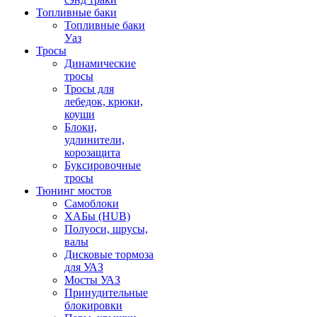
Топливные баки
Топливные баки
Уаз
Тросы
Динамические
тросы
Тросы для
лебедок, крюки,
коуши
Блоки,
удлинители,
корозащита
Буксировочные
тросы
Тюнинг мостов
Самоблоки
ХАБы (HUB)
Полуоси, шрусы,
валы
Дисковые тормоза
для УАЗ
Мосты УАЗ
Принудительные
блокировки