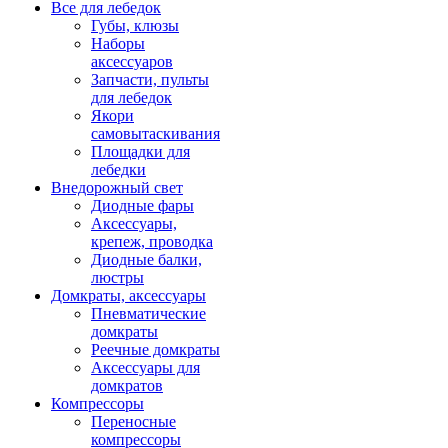
Все для лебедок
Губы, клюзы
Наборы
аксессуаров
Запчасти, пульты
для лебедок
Якори
самовытаскивания
Площадки для
лебедки
Внедорожный свет
Диодные фары
Аксессуары,
крепеж, проводка
Диодные балки,
люстры
Домкраты, аксессуары
Пневматические
домкраты
Реечные домкраты
Аксессуары для
домкратов
Компрессоры
Переносные
компрессоры