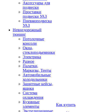
Аксессуары для
подвески
Проставки
подвески УАЗ
Пневмоподвеска
УАЗ
Невнедорожный
тюнинг
Потолочные
консоли
Окна,
стеклоподьемники
Электрика
Разное
Палатки,
Маркизы, Тенты
Автомобильные
холодильники
Защитные кейсы,
ящики
Система
охлаждения
Кузовные
Как купить
элементы
Экспедиционные