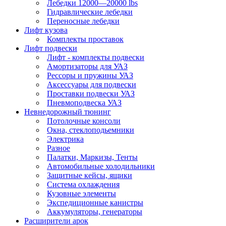
Лебедки 12000—20000 lbs
Гидравлические лебедки
Переносные лебедки
Лифт кузова
Комплекты проставок
Лифт подвески
Лифт - комплекты подвески
Амортизаторы для УАЗ
Рессоры и пружины УАЗ
Аксессуары для подвески
Проставки подвески УАЗ
Пневмоподвеска УАЗ
Невнедорожный тюнинг
Потолочные консоли
Окна, стеклоподьемники
Электрика
Разное
Палатки, Маркизы, Тенты
Автомобильные холодильники
Защитные кейсы, ящики
Система охлаждения
Кузовные элементы
Экспедиционные канистры
Аккумуляторы, генераторы
Расширители арок