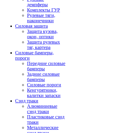
демпферы
Комплекты ГУР
Рулевые тяги,
наконечники
Силовая защита
Защита кузова,
окон, оптики
Защита рулевых
тяг, картера
Силовые бамперы,
пороги
Передние силовые
бамперы
Задние силовые
бамперы
Силовые пороги
Кенгурятники,
калитки запаски
Сэнд траки
Алюминиевые
сэнд траки
Пластиковые сэнд
траки
Металлические
сэнд траки