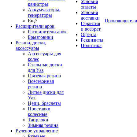
Условия
канистры
оплаты
Аккумуляторы,
Условия
генераторы
доставки
Ещё
Производител
Гарантия
Расширители арок
и возврат
Расширители арок
Оферта
Брызговики
Реквизиты
Резина, диски,
Политика
аксессуары
Аксессуары для
колес
Стальные диски
для Уаз
Грязевая резина
Всесезонная
резина
Литые диски для
Уаз
Цепи, браслеты
Проставки
колесные
Таирлоки
Зимняя резина
Рулевое управление
Рулевые