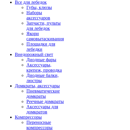
Все для лебедок
Губы, клюзы
Наборы
аксессуаров
Запчасти, пульты
для лебедок
Якори
самовытаскивания
Площадки для
лебедки
Внедорожный свет
Диодные фары
Аксессуары,
крепеж, проводка
Диодные балки,
люстры
Домкраты, аксессуары
Пневматические
домкраты
Реечные домкраты
Аксессуары для
домкратов
Компрессоры
Переносные
компрессоры