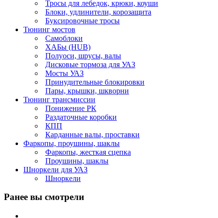
Тросы для лебедок, крюки, коуши
Блоки, удлинители, корозащита
Буксировочные тросы
Тюнинг мостов
Самоблоки
ХАБы (HUB)
Полуоси, шрусы, валы
Дисковые тормоза для УАЗ
Мосты УАЗ
Принудительные блокировки
Пары, крышки, шкворни
Тюнинг трансмиссии
Понижение РК
Раздаточные коробки
КПП
Карданные валы, проставки
Фаркопы, проушины, шаклы
Фаркопы, жесткая сцепка
Проушины, шаклы
Шноркели для УАЗ
Шноркели
Ранее вы смотрели