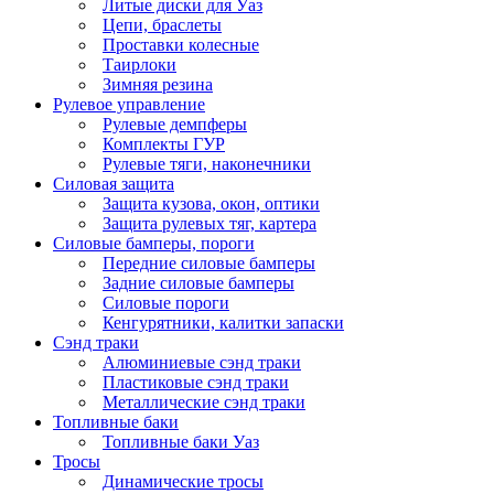
Литые диски для Уаз
Цепи, браслеты
Проставки колесные
Таирлоки
Зимняя резина
Рулевое управление
Рулевые демпферы
Комплекты ГУР
Рулевые тяги, наконечники
Силовая защита
Защита кузова, окон, оптики
Защита рулевых тяг, картера
Силовые бамперы, пороги
Передние силовые бамперы
Задние силовые бамперы
Силовые пороги
Кенгурятники, калитки запаски
Сэнд траки
Алюминиевые сэнд траки
Пластиковые сэнд траки
Металлические сэнд траки
Топливные баки
Топливные баки Уаз
Тросы
Динамические тросы