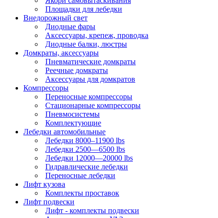
Якори самовытаскивания
Площадки для лебедки
Внедорожный свет
Диодные фары
Аксессуары, крепеж, проводка
Диодные балки, люстры
Домкраты, аксессуары
Пневматические домкраты
Реечные домкраты
Аксессуары для домкратов
Компрессоры
Переносные компрессоры
Стационарные компрессоры
Пневмосистемы
Комплектующие
Лебедки автомобильные
Лебедки 8000–11900 lbs
Лебедки 2500—6500 lbs
Лебедки 12000—20000 lbs
Гидравлические лебедки
Переносные лебедки
Лифт кузова
Комплекты проставок
Лифт подвески
Лифт - комплекты подвески