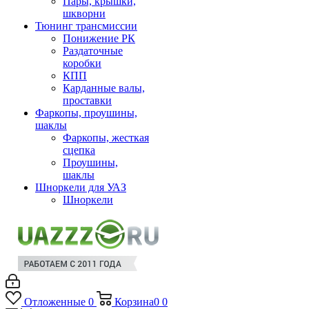
Пары, крышки,
шкворни
Тюнинг трансмиссии
Понижение РК
Раздаточные
коробки
КПП
Карданные валы,
проставки
Фаркопы, проушины,
шаклы
Фаркопы, жесткая
сцепка
Проушины,
шаклы
Шноркели для УАЗ
Шноркели
Отложенные
0
Корзина
0
0