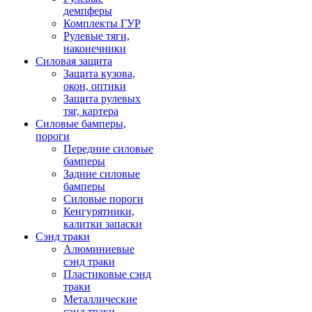
демпферы
Комплекты ГУР
Рулевые тяги,
наконечники
Силовая защита
Защита кузова,
окон, оптики
Защита рулевых
тяг, картера
Силовые бамперы,
пороги
Передние силовые
бамперы
Задние силовые
бамперы
Силовые пороги
Кенгурятники,
калитки запаски
Сэнд траки
Алюминиевые
сэнд траки
Пластиковые сэнд
траки
Металлические
сэнд траки