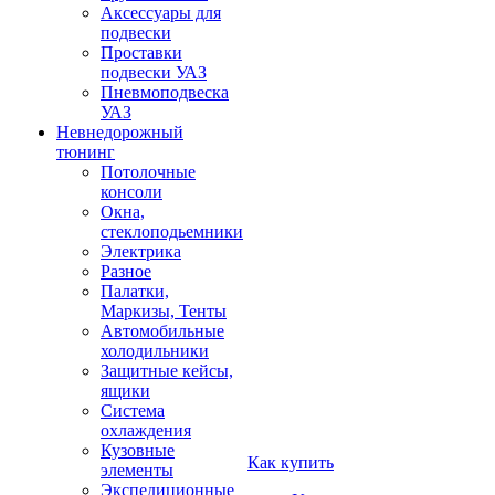
Аксессуары для
подвески
Проставки
подвески УАЗ
Пневмоподвеска
УАЗ
Невнедорожный
тюнинг
Потолочные
консоли
Окна,
стеклоподьемники
Электрика
Разное
Палатки,
Маркизы, Тенты
Автомобильные
холодильники
Защитные кейсы,
ящики
Система
охлаждения
Кузовные
Как купить
элементы
Экспедиционные