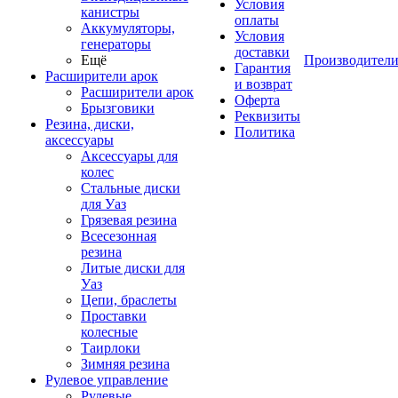
Условия
канистры
оплаты
Аккумуляторы,
Условия
генераторы
доставки
Ещё
Производител
Гарантия
Расширители арок
и возврат
Расширители арок
Оферта
Брызговики
Реквизиты
Резина, диски,
Политика
аксессуары
Аксессуары для
колес
Стальные диски
для Уаз
Грязевая резина
Всесезонная
резина
Литые диски для
Уаз
Цепи, браслеты
Проставки
колесные
Таирлоки
Зимняя резина
Рулевое управление
Рулевые