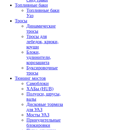
Топливные баки
Топливные баки
Уаз
Тросы
Динамические
тросы
Тросы для
лебедок, крюки,
коуши
Блоки,
удлинители,
корозащита
Буксировочные
тросы
Тюнинг мостов
Самоблоки
ХАБы (HUB)
Полуоси, шрусы,
валы
Дисковые тормоза
для УАЗ
Мосты УАЗ
Принудительные
блокировки