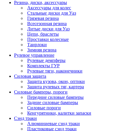
Резина, диски, аксессуары
Аксессуары для колес
Стальные диски для Уаз
Грязевая резина
Всесезонная резина
Литые диски для Уаз
Цепи, браслеты
Проставки колесные
Таирлоки
Зимняя резина
Рулевое управление
Рулевые демпферы
Комплекты ГУР
Рулевые тяги, наконечники
Силовая защита
Защита кузова, окон, оптики
Защита рулевых тяг, картера
Силовые бамперы, пороги
Передние силовые бамперы
Задние силовые бамперы
Силовые пороги
Кенгурятники, калитки запаски
Сэнд траки
Алюминиевые сэнд траки
Пластиковые сэнд траки