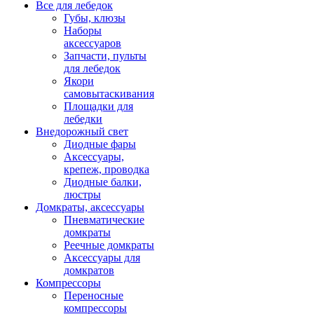
Все для лебедок
Губы, клюзы
Наборы
аксессуаров
Запчасти, пульты
для лебедок
Якори
самовытаскивания
Площадки для
лебедки
Внедорожный свет
Диодные фары
Аксессуары,
крепеж, проводка
Диодные балки,
люстры
Домкраты, аксессуары
Пневматические
домкраты
Реечные домкраты
Аксессуары для
домкратов
Компрессоры
Переносные
компрессоры