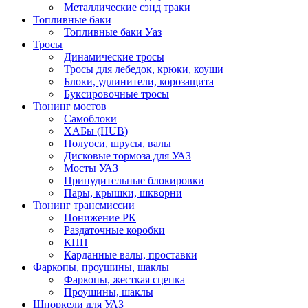
Металлические сэнд траки
Топливные баки
Топливные баки Уаз
Тросы
Динамические тросы
Тросы для лебедок, крюки, коуши
Блоки, удлинители, корозащита
Буксировочные тросы
Тюнинг мостов
Самоблоки
ХАБы (HUB)
Полуоси, шрусы, валы
Дисковые тормоза для УАЗ
Мосты УАЗ
Принудительные блокировки
Пары, крышки, шкворни
Тюнинг трансмиссии
Понижение РК
Раздаточные коробки
КПП
Карданные валы, проставки
Фаркопы, проушины, шаклы
Фаркопы, жесткая сцепка
Проушины, шаклы
Шноркели для УАЗ