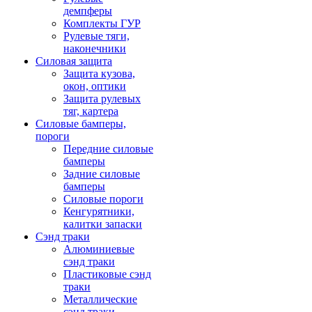
демпферы
Комплекты ГУР
Рулевые тяги,
наконечники
Силовая защита
Защита кузова,
окон, оптики
Защита рулевых
тяг, картера
Силовые бамперы,
пороги
Передние силовые
бамперы
Задние силовые
бамперы
Силовые пороги
Кенгурятники,
калитки запаски
Сэнд траки
Алюминиевые
сэнд траки
Пластиковые сэнд
траки
Металлические
сэнд траки