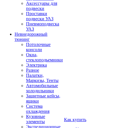
Аксессуары для
подвески
Проставки
подвески УАЗ
Пневмоподвеска
УАЗ
Невнедорожный
тюнинг
Потолочные
консоли
Окна,
стеклоподьемники
Электрика
Разное
Палатки,
Маркизы, Тенты
Автомобильные
холодильники
Защитные кейсы,
ящики
Система
охлаждения
Кузовные
Как купить
элементы
Экспедиционные