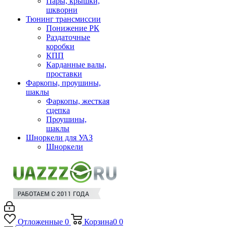
Пары, крышки,
шкворни
Тюнинг трансмиссии
Понижение РК
Раздаточные
коробки
КПП
Карданные валы,
проставки
Фаркопы, проушины,
шаклы
Фаркопы, жесткая
сцепка
Проушины,
шаклы
Шноркели для УАЗ
Шноркели
Отложенные
0
Корзина
0
0