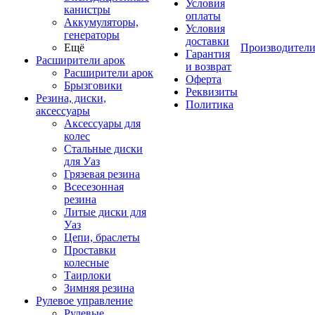
Условия
канистры
оплаты
Аккумуляторы,
Условия
генераторы
доставки
Ещё
Производител
Гарантия
Расширители арок
и возврат
Расширители арок
Оферта
Брызговики
Реквизиты
Резина, диски,
Политика
аксессуары
Аксессуары для
колес
Стальные диски
для Уаз
Грязевая резина
Всесезонная
резина
Литые диски для
Уаз
Цепи, браслеты
Проставки
колесные
Таирлоки
Зимняя резина
Рулевое управление
Рулевые