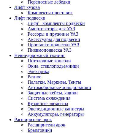
Переносные лебедки
Лифт кузова
Комплекты проставок
Лифт подвески
Лифт - комплекты подвески
Амортизаторы для УАЗ
Рессоры и пружины УАЗ
Аксессуары для подвески
Проставки подвески УАЗ
Пневмоподвеска УАЗ
Невнедорожный тюнинг
Потолочные консоли
Окна, стеклоподьемники
Электрика
Разное
Палатки, Маркизы, Тенты
Автомобильные холодильники
Защитные кейсы, ящики
Система охлаждения
Кузовные элементы
Экспедиционные канистры
Аккумуляторы, генераторы
Расширители арок
Расширители арок
Брызговики