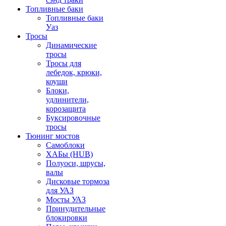
Топливные баки
Топливные баки
Уаз
Тросы
Динамические
тросы
Тросы для
лебедок, крюки,
коуши
Блоки,
удлинители,
корозащита
Буксировочные
тросы
Тюнинг мостов
Самоблоки
ХАБы (HUB)
Полуоси, шрусы,
валы
Дисковые тормоза
для УАЗ
Мосты УАЗ
Принудительные
блокировки