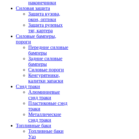
наконечники
Силовая защита
Защита кузова,
окон, оптики
Защита рулевых
тяг, картера
Силовые бамперы,
пороги
Передние силовые
бамперы
Задние силовые
бамперы
Силовые пороги
Кенгурятники,
калитки запаски
Сэнд траки
Алюминиевые
сэнд траки
Пластиковые сэнд
траки
Металлические
сэнд траки
Топливные баки
Топливные баки
Уаз