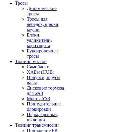
Тросы
Динамические
тросы
Тросы для
лебедок, крюки,
коуши
Блоки,
удлинители,
корозащита
Буксировочные
тросы
Тюнинг мостов
Самоблоки
ХАБы (HUB)
Полуоси, шрусы,
валы
Дисковые тормоза
для УАЗ
Мосты УАЗ
Принудительные
блокировки
Пары, крышки,
шкворни
Тюнинг трансмиссии
Понижение РК