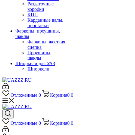
Раздаточные
коробки
КПП
Карданные валы,
проставки
Фаркопы, проушины,
шаклы
Фаркопы, жесткая
сцепка
Проушины,
шаклы
Шноркели для УАЗ
Шноркели
Отложенные
0
Корзина
0
0
Отложенные
0
Корзина
0
0