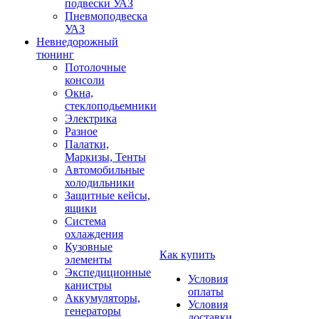
подвески УАЗ
Пневмоподвеска
УАЗ
Невнедорожный
тюнинг
Потолочные
консоли
Окна,
стеклоподьемники
Электрика
Разное
Палатки,
Маркизы, Тенты
Автомобильные
холодильники
Защитные кейсы,
ящики
Система
охлаждения
Кузовные
Как купить
элементы
Экспедиционные
Условия
канистры
оплаты
Аккумуляторы,
Условия
генераторы
доставки