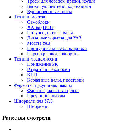
Тросы для лебедок, крюки, коуши
Блоки, удлинители, корозащита
Буксировочные тросы
Тюнинг мостов
Самоблоки
ХАБы (HUB)
Полуоси, шрусы, валы
Дисковые тормоза для УАЗ
Мосты УАЗ
Принудительные блокировки
Пары, крышки, шкворни
Тюнинг трансмиссии
Понижение РК
Раздаточные коробки
КПП
Карданные валы, проставки
Фаркопы, проушины, шаклы
Фаркопы, жесткая сцепка
Проушины, шаклы
Шноркели для УАЗ
Шноркели
Ранее вы смотрели