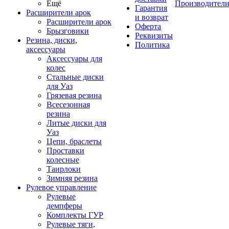
Ещё
Производител
Гарантия
Расширители арок
и возврат
Расширители арок
Оферта
Брызговики
Реквизиты
Резина, диски,
Политика
аксессуары
Аксессуары для
колес
Стальные диски
для Уаз
Грязевая резина
Всесезонная
резина
Литые диски для
Уаз
Цепи, браслеты
Проставки
колесные
Таирлоки
Зимняя резина
Рулевое управление
Рулевые
демпферы
Комплекты ГУР
Рулевые тяги,