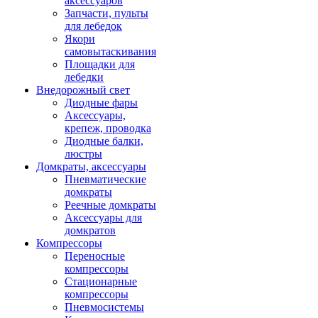
аксессуаров
Запчасти, пульты
для лебедок
Якори
самовытаскивания
Площадки для
лебедки
Внедорожный свет
Диодные фары
Аксессуары,
крепеж, проводка
Диодные балки,
люстры
Домкраты, аксессуары
Пневматические
домкраты
Реечные домкраты
Аксессуары для
домкратов
Компрессоры
Переносные
компрессоры
Стационарные
компрессоры
Пневмосистемы