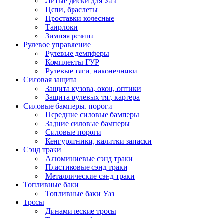
Литые диски для Уаз
Цепи, браслеты
Проставки колесные
Таирлоки
Зимняя резина
Рулевое управление
Рулевые демпферы
Комплекты ГУР
Рулевые тяги, наконечники
Силовая защита
Защита кузова, окон, оптики
Защита рулевых тяг, картера
Силовые бамперы, пороги
Передние силовые бамперы
Задние силовые бамперы
Силовые пороги
Кенгурятники, калитки запаски
Сэнд траки
Алюминиевые сэнд траки
Пластиковые сэнд траки
Металлические сэнд траки
Топливные баки
Топливные баки Уаз
Тросы
Динамические тросы